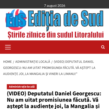
Skip
7 august 2026
to
content
Primary
Menu
HOME
ADMINISTRAȚIE LOCALĂ
(VIDEO) DEPUTATUL DANIEL
GEORGESCU: NU AM UITAT PROMISIUNEA FĂCUTĂ. VĂ AȘTEPT LA
AUDIENȚE JOI, LA MANGALIA ȘI VINERI LA LIMANU!”
Administrație locală
(VIDEO) Deputatul Daniel Georgescu:
Nu am uitat promisiunea făcută. Vă
aștept la audiențe joi, la Mangalia și