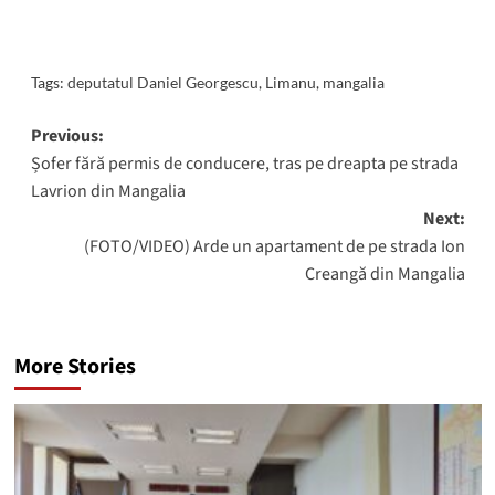
Tags:
deputatul Daniel Georgescu
,
Limanu
,
mangalia
Post
Previous:
Șofer fără permis de conducere, tras pe dreapta pe strada
navigation
Lavrion din Mangalia
Next:
(FOTO/VIDEO) Arde un apartament de pe strada Ion
Creangă din Mangalia
More Stories