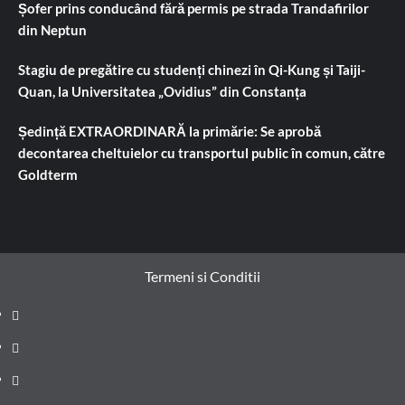
Șofer prins conducând fără permis pe strada Trandafirilor
din Neptun
Stagiu de pregătire cu studenți chinezi în Qi-Kung și Taiji-
Quan, la Universitatea „Ovidius” din Constanța
Ședință EXTRAORDINARĂ la primărie: Se aprobă
decontarea cheltuielor cu transportul public în comun, către
Goldterm
Termeni si Conditii
Prima
pagină
Știri
de
Administrație