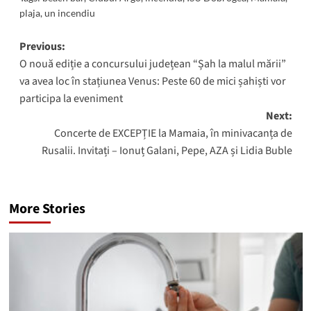
plaja
,
un incendiu
Post
Previous:
O nouă ediție a concursului județean “Șah la malul mării”
navigation
va avea loc în stațiunea Venus: Peste 60 de mici șahiști vor
participa la eveniment
Next:
Concerte de EXCEPȚIE la Mamaia, în minivacanța de
Rusalii. Invitați – Ionuț Galani, Pepe, AZA și Lidia Buble
More Stories