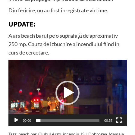
Din fericire, nu au fost înregistrate victime.
UPDATE:
A ars beach barul pe o suprafață de aproximativ
250 mp. Cauza de izbucnire a incendiului fiind în
curs de cercetare.
Player
video
00:00
00:37
Tags:
beach bar
,
Clubul Argo
,
incendiu
,
ISU Dobrogea
,
Mamaia
,