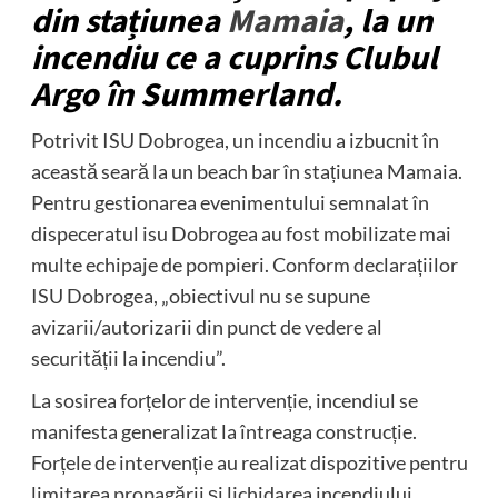
din stațiunea
Mamaia
, la un
incendiu ce a cuprins Clubul
Argo în Summerland.
Potrivit ISU Dobrogea, un incendiu a izbucnit în
această seară la un beach bar în stațiunea Mamaia.
Pentru gestionarea evenimentului semnalat în
dispeceratul isu Dobrogea au fost mobilizate mai
multe echipaje de pompieri. Conform declarațiilor
ISU Dobrogea, „obiectivul nu se supune
avizarii/autorizarii din punct de vedere al
securității la incendiu”.
La sosirea forțelor de intervenție, incendiul se
manifesta generalizat la întreaga construcție.
Forțele de intervenție au realizat dispozitive pentru
limitarea propagării și lichidarea incendiului.