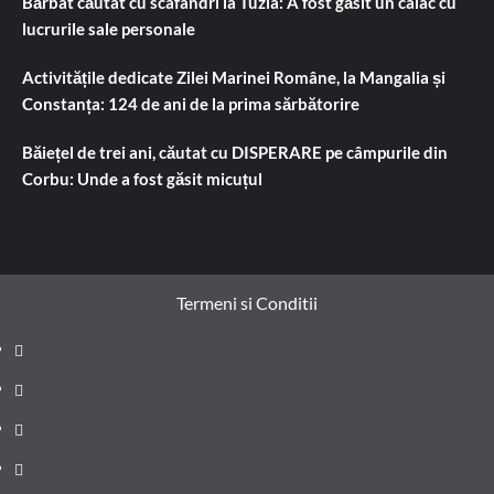
Bărbat căutat cu scafandri la Tuzla: A fost găsit un caiac cu
lucrurile sale personale
Activitățile dedicate Zilei Marinei Române, la Mangalia și
Constanța: 124 de ani de la prima sărbătorire
Băiețel de trei ani, căutat cu DISPERARE pe câmpurile din
Corbu: Unde a fost găsit micuțul
Termeni si Conditii
Prima
pagină
Știri
de
Administrație
ultima
locală
Actualitate