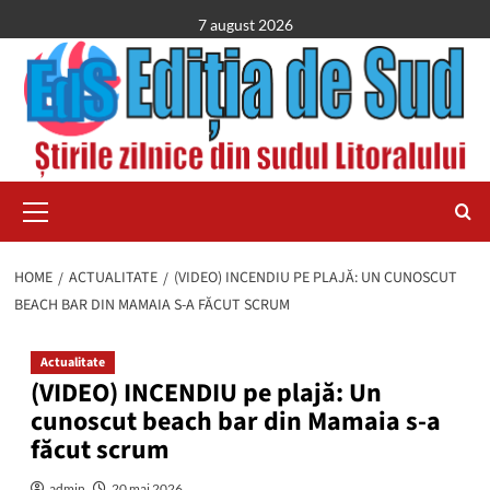
Skip
7 august 2026
to
content
Primary
Menu
HOME
ACTUALITATE
(VIDEO) INCENDIU PE PLAJĂ: UN CUNOSCUT
BEACH BAR DIN MAMAIA S-A FĂCUT SCRUM
Actualitate
(VIDEO) INCENDIU pe plajă: Un
cunoscut beach bar din Mamaia s-a
făcut scrum
admin
20 mai 2026