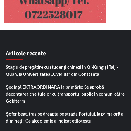
Articole recente
Stagiu de pregătire cu studenți chinezi în Qi-Kung și Taiji-
Quan, la Universitatea „Ovidius” din Constanța
Ședință EXTRAORDINARĂ la primărie: Se aprobă
decontarea cheltuielor cu transportul public în comun, către
Goldterm
Șofer beat, tras pe dreapta pe strada Portului, la prima oră a
dimineții: Ce alcoolemie a indicat etilotestul