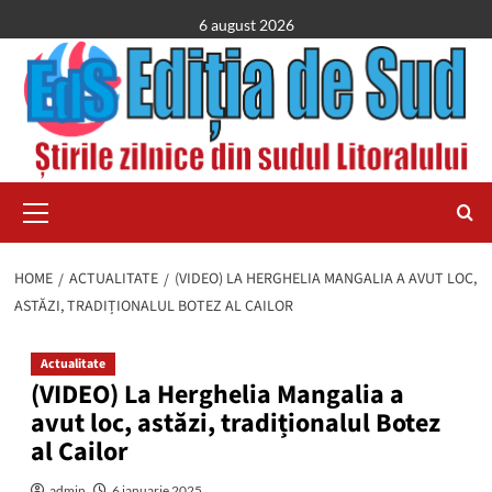
Skip
6 august 2026
to
content
Primary
Menu
HOME
ACTUALITATE
(VIDEO) LA HERGHELIA MANGALIA A AVUT LOC,
ASTĂZI, TRADIȚIONALUL BOTEZ AL CAILOR
Actualitate
(VIDEO) La Herghelia Mangalia a
avut loc, astăzi, tradiționalul Botez
al Cailor
admin
6 ianuarie 2025