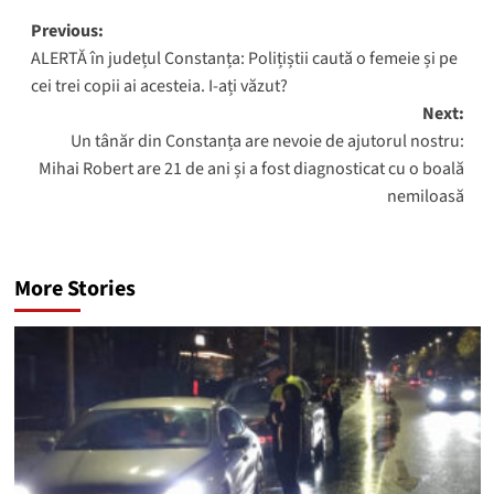
Post
Previous:
ALERTĂ în județul Constanța: Polițiștii caută o femeie și pe
navigation
cei trei copii ai acesteia. I-ați văzut?
Next:
Un tânăr din Constanța are nevoie de ajutorul nostru:
Mihai Robert are 21 de ani și a fost diagnosticat cu o boală
nemiloasă
More Stories