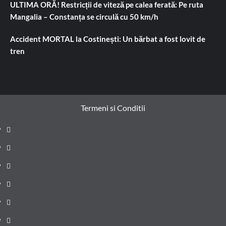
ULTIMA ORĂ! Restricții de viteză pe calea ferată: Pe ruta
Mangalia – Constanța se circulă cu 50 km/h
Accident MORTAL la Costinești: Un bărbat a fost lovit de
tren
Termeni si Conditii
Prima
pagină
Știri
de
Administrație
ultima
locală
Actualitate
oră
Justiție
Cultura