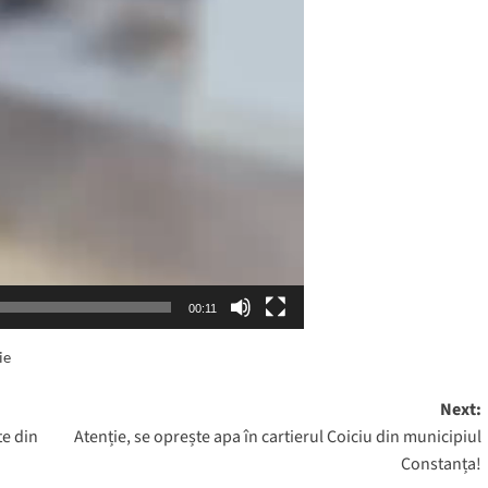
00:11
ie
Next:
te din
Atenție, se oprește apa în cartierul Coiciu din municipiul
Constanța!