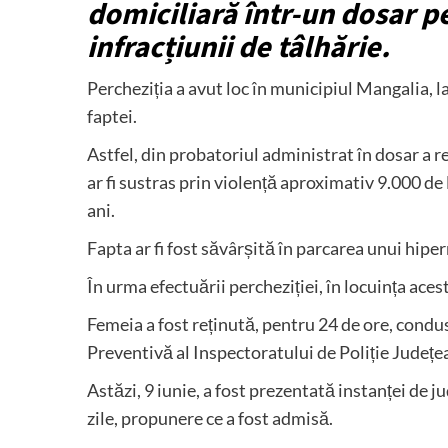
domiciliară într-un dosar p
infracțiunii de tâlhărie.
Percheziția a avut loc în municipiul Mangalia, l
faptei.
Astfel, din probatoriul administrat în dosar a rei
ar fi sustras prin violență aproximativ 9.000 d
ani.
Fapta ar fi fost săvârșită în parcarea unui hip
În urma efectuării percheziției, în locuința aces
Femeia a fost reținută, pentru 24 de ore, condus
Preventivă al Inspectoratului de Poliție Județ
Astăzi, 9 iunie, a fost prezentată instanței de
zile, propunere ce a fost admisă.