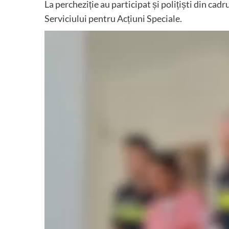
La percheziție au participat și polițiști din cadr
Serviciului pentru Acțiuni Speciale.
Player
video