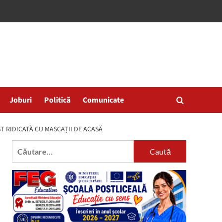
Joburi
Politică
Comunicate
ST RIDICATĂ CU MASCAȚII DE ACASĂ
Caută
după: