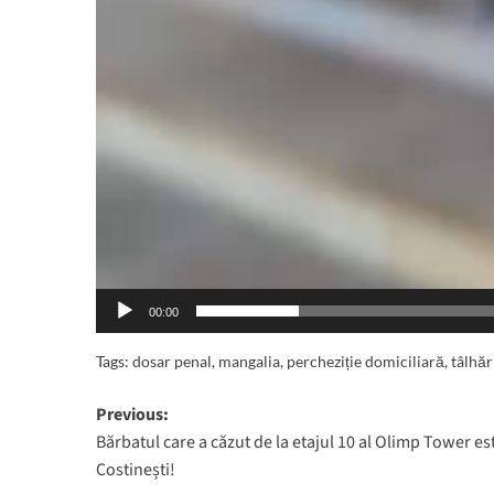
00:00
Tags:
dosar penal
,
mangalia
,
percheziție domiciliară
,
tâlhăr
Post
Previous:
Bărbatul care a căzut de la etajul 10 al Olimp Tower es
navigation
Costinești!