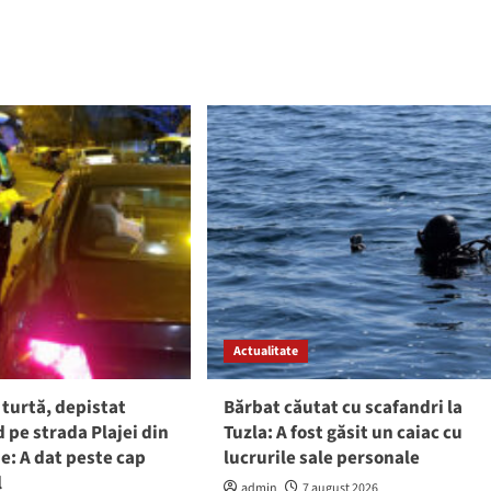
Actualitate
 turtă, depistat
Bărbat căutat cu scafandri la
pe strada Plajei din
Tuzla: A fost găsit un caiac cu
e: A dat peste cap
lucrurile sale personale
l
admin
7 august 2026