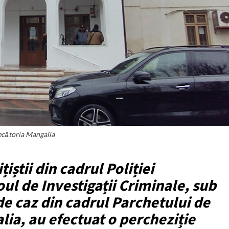
ecătoria Mangalia
țiștii din cadrul Poliției
ul de Investigații Criminale, sub
e caz din cadrul Parchetului de
ia, au efectuat o percheziție