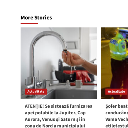
More Stories
Actualitate
Actualitate
ATENȚIE! Se sistează furnizarea
Șofer beat
apei potabile la Jupiter, Cap
conducând 
Aurora, Venus și Saturn și în
Vama Vech
zona de Nord a municipiului
etilotestu