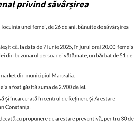
enal privind săvârșirea
a locuința unei femei, de 26 de ani, bănuite de săvârșirea
eșit că, la data de 7 iunie 2025, în jurul orei 20.00, femeia
e lei din buzunarul persoanei vătămate, un bărbat de 51 de
ermarket din municipiul Mangalia.
teia a fost găsită suma de 2.900 de lei.
ă și încarcerată în centrul de Reținere și Arestare
ean Constanța.
 judecată cu propunere de arestare preventivă, pentru 30 de