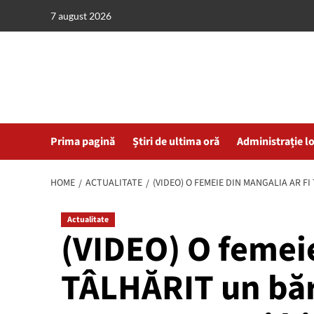
Skip
7 august 2026
to
content
Prima pagină
Știri de ultima oră
Administrație l
HOME
ACTUALITATE
(VIDEO) O FEMEIE DIN MANGALIA AR F
Actualitate
(VIDEO) O femeie
TÂLHĂRIT un bărb