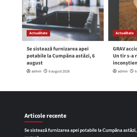
Actualitate
Actualitate
Se sistează furnizarea apei
GRAV accid
potabile la Cumpăna astăzi, 6
Un tir s-a 
august
inconștie
admin
6 august 2026
admin
6
Articole recente
Se sistează furnizarea apei potabile la Cumpăna astăzi,