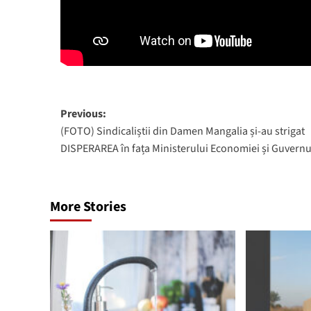
Post
Previous:
(FOTO) Sindicaliștii din Damen Mangalia și-au strigat
navigation
DISPERAREA în fața Ministerului Economiei și Guvernu
More Stories