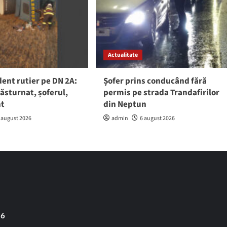
Actualitate
ent rutier pe DN 2A:
Șofer prins conducând fără
răsturnat, șoferul,
permis pe strada Trandafirilor
nt
din Neptun
 august 2026
admin
6 august 2026
 6