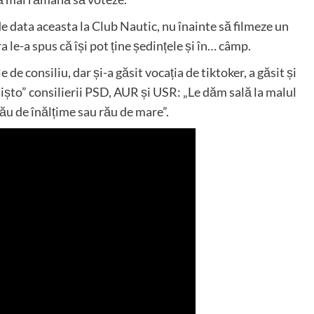
e data aceasta la Club Nautic, nu înainte să filmeze un
ra le-a spus că își pot ține ședințele și în… câmp.
 de consiliu, dar și-a găsit vocația de tiktoker, a găsit și
mișto” consilierii PSD, AUR și USR: „Le dăm sală la malul
 rău de înălțime sau rău de mare”.