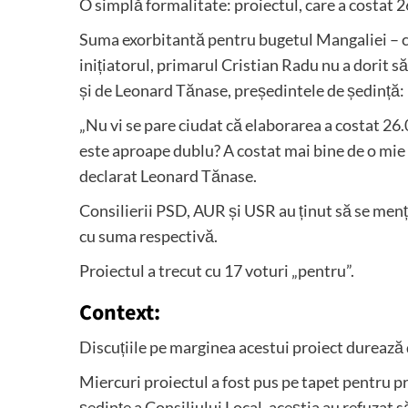
O simplă formalitate: proiectul, care a costat 2
Suma exorbitantă pentru bugetul Mangaliei – car
inițiatorul, primarul Cristian Radu nu a dorit să 
și de Leonard Tănase, președintele de ședință:
„Nu vi se pare ciudat că elaborarea a costat 26.
este aproape dublu? A costat mai bine de o mie d
declarat Leonard Tănase.
Consilierii PSD, AUR și USR au ținut să se menț
cu suma respectivă.
Proiectul a trecut cu 17 voturi „pentru”.
Context:
Discuțiile pe marginea acestui proiect durează d
Miercuri proiectul a fost pus pe tapet pentru pri
ședințe a Consiliului Local, aceștia au refuzat