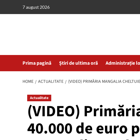
Skip
7 august 2026
to
content
Prima pagină
Știri de ultima oră
Administrație l
HOME
ACTUALITATE
(VIDEO) PRIMĂRIA MANGALIA CHELTUIE
Actualitate
(VIDEO) Primări
40.000 de euro 