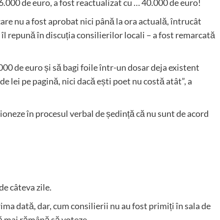
6.000 de euro, a fost reactualizat cu … 40.000 de euro!
e nu a fost aprobat nici până la ora actuală, întrucât
îl repună în discuția consilierilor locali – a fost remarcată
000 de euro și să bagi foile într-un dosar deja existent
e lei pe pagină, nici dacă ești poet nu costă atât”, a
ioneze în procesul verbal de ședință că nu sunt de acord
e câteva zile.
ma dată, dar, cum consilierii nu au fost primiți în sala de
 să mai rămână să voteze.