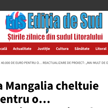
ocală
Actualitate
Justiție
Cultura
Sănătate
Litoral
 40.000 DE EURO PENTRU O… REACTUALIZARE DE PROIECT: „MAI MULT DE O 
a Mangalia cheltuie
pentru o…