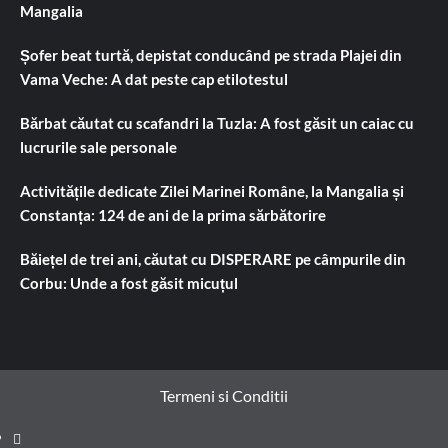
Mangalia
Șofer beat turtă, depistat conducând pe strada Plajei din
Vama Veche: A dat peste cap etilotestul
Bărbat căutat cu scafandri la Tuzla: A fost găsit un caiac cu
lucrurile sale personale
Activitățile dedicate Zilei Marinei Române, la Mangalia și
Constanța: 124 de ani de la prima sărbătorire
Băiețel de trei ani, căutat cu DISPERARE pe câmpurile din
Corbu: Unde a fost găsit micuțul
Termeni si Conditii
Prima