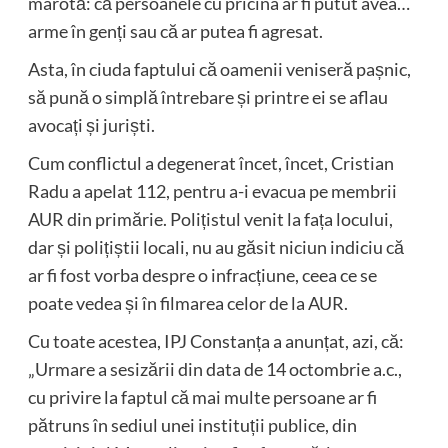
marotă: că persoanele cu pricina ar fi putut avea…
arme în genți sau că ar putea fi agresat.
Asta, în ciuda faptului că oamenii veniseră pașnic,
să pună o simplă întrebare și printre ei se aflau
avocați și juriști.
Cum conflictul a degenerat încet, încet, Cristian
Radu a apelat 112, pentru a-i evacua pe membrii
AUR din primărie. Polițistul venit la fața locului,
dar și polițiștii locali, nu au găsit niciun indiciu că
ar fi fost vorba despre o infracțiune, ceea ce se
poate vedea și în filmarea celor de la AUR.
Cu toate acestea, IPJ Constanța a anunțat, azi, că:
„Urmare a sesizării din data de 14 octombrie a.c.,
cu privire la faptul că mai multe persoane ar fi
pătruns în sediul unei instituții publice, din