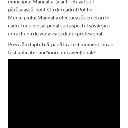
municipiul Mangalia, și ar fi refuzat să-l
părăsească, polițiștii din cadrul Poliției
Municipiului Mangalia efectuează cercetări în
cadrul unui dosar penal sub aspectul săvârșirii
infracțiunii de violarea sediului profesional.
Precizăm faptul că, până la acest moment, nu au
fost aplicate sancțiuni contravenționale”.