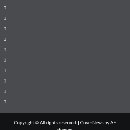
pagină
Știri
de
Administrație
ultima
locală
Actualitate
oră
Justiție
Cultura
Sănătate
Litoral
Joburi
Politică
Comunicate
Copyright © All rights reserved.
|
CoverNews
by AF
themes.