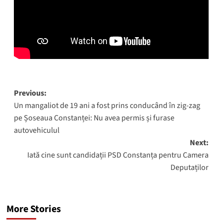
Post
Previous:
Un mangaliot de 19 ani a fost prins conducând în zig-zag
navigation
pe Șoseaua Constanței: Nu avea permis și furase
autovehiculul
Next:
Iată cine sunt candidații PSD Constanța pentru Camera
Deputaților
More Stories