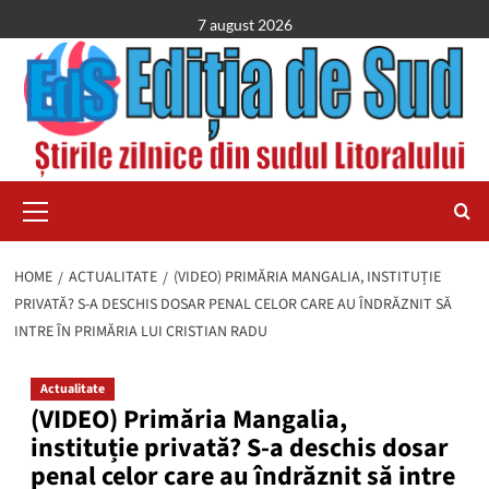
Skip
7 august 2026
to
content
Primary
Menu
HOME
ACTUALITATE
(VIDEO) PRIMĂRIA MANGALIA, INSTITUȚIE
PRIVATĂ? S-A DESCHIS DOSAR PENAL CELOR CARE AU ÎNDRĂZNIT SĂ
INTRE ÎN PRIMĂRIA LUI CRISTIAN RADU
Actualitate
(VIDEO) Primăria Mangalia,
instituție privată? S-a deschis dosar
penal celor care au îndrăznit să intre