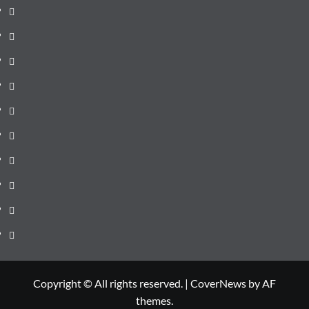
pagină
Știri
de
Administrație
ultima
locală
Actualitate
oră
Justiție
Cultura
Sănătate
Litoral
Joburi
Politică
Comunicate
Copyright © All rights reserved.
|
CoverNews
by AF
themes.