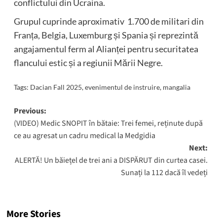
conflictului din Ucraina.
Grupul cuprinde aproximativ 1.700 de militari din
Franța, Belgia, Luxemburg și Spania și reprezintă
angajamentul ferm al Alianței pentru securitatea
flancului estic și a regiunii Mării Negre.
Tags:
Dacian Fall 2025
,
evenimentul de instruire
,
mangalia
Post
Previous:
(VIDEO) Medic SNOPIT în bătaie: Trei femei, reținute după
navigation
ce au agresat un cadru medical la Medgidia
Next:
ALERTĂ! Un băiețel de trei ani a DISPĂRUT din curtea casei.
Sunați la 112 dacă îl vedeți
More Stories