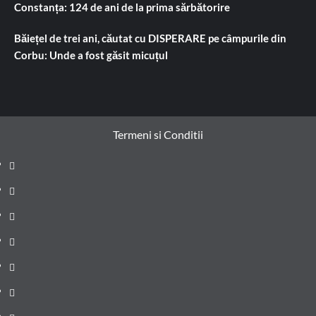
Constanța: 124 de ani de la prima sărbătorire
Băiețel de trei ani, căutat cu DISPERARE pe câmpurile din
Corbu: Unde a fost găsit micuțul
Termeni si Conditii
Prima
pagină
Știri
de
Administrație
ultima
locală
Actualitate
oră
Justiție
Cultura
Sănătate