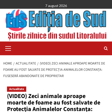
Skip
7 august 2026
to
content
Primary
Menu
HOME
ACTUALITATE
(VIDEO) ZECI ANIMALE APROAPE MOARTE DE
FOAME AU FOST SALVATE DE PROTECȚIA ANIMALELOR CONSTANȚA:
FUSESERĂ ABANDONATE DE PROPRIETAR
Actualitate
(VIDEO) Zeci animale aproape
moarte de foame au fost salvate de
Protecția Animalelor Constanța: