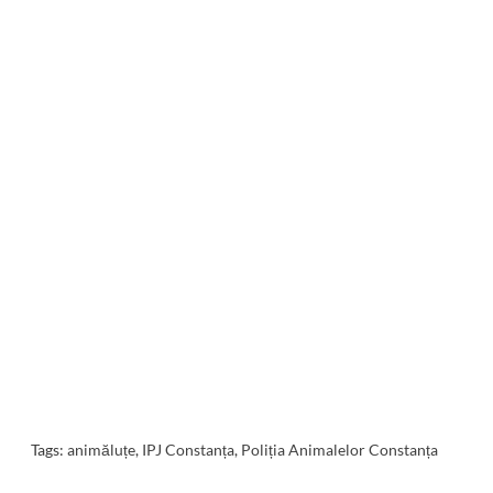
Tags:
animăluțe
,
IPJ Constanța
,
Poliția Animalelor Constanța