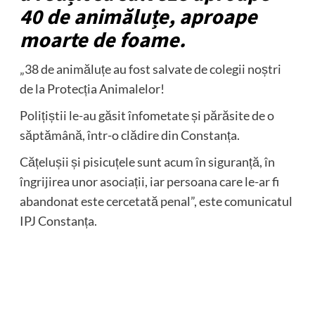
40 de animăluțe, aproape
moarte de foame.
„38 de animăluțe au fost salvate de colegii noștri
de la Protecția Animalelor!
Polițiștii le-au găsit înfometate și părăsite de o
săptămână, într-o clădire din Constanța.
Cățelușii și pisicuțele sunt acum în siguranță, în
îngrijirea unor asociații, iar persoana care le-ar fi
abandonat este cercetată penal”, este comunicatul
IPJ Constanța.