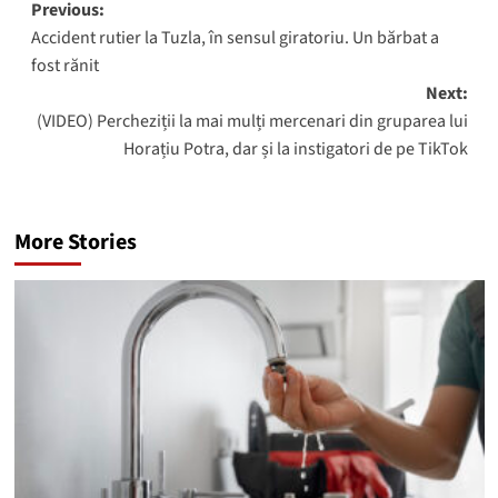
Post
Previous:
Accident rutier la Tuzla, în sensul giratoriu. Un bărbat a
navigation
fost rănit
Next:
(VIDEO) Percheziții la mai mulți mercenari din gruparea lui
Horațiu Potra, dar și la instigatori de pe TikTok
More Stories