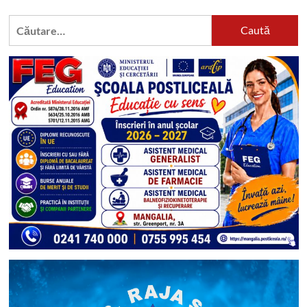
Caută
după: