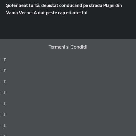
Șofer beat turtă, depistat conducând pe strada Plajei din
Vama Veche: A dat peste cap etilotestul
Termeni si Conditii
Prima
pagină
Știri
de
Administrație
ultima
locală
Actualitate
oră
Justiție
Cultura
Sănătate
Litoral