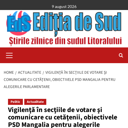
Skip
9 august 2026
to
content
Primary
Menu
HOME
ACTUALITATE
VIGILENŢĂ ÎN SECŢIILE DE VOTARE ŞI
COMUNICARE CU CETĂŢENII, OBIECTIVELE PSD MANGALIA PENTRU
ALEGERILE PARLAMENTARE
Politic
Actualitate
Vigilenţă în secţiile de votare şi
comunicare cu cetăţenii, obiectivele
PSD Mangalia pentru alegerile