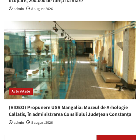
ocupare, 200.000 de turiști la mare
admin
8 august 2026
Actualitate
(VIDEO) Propunere USR Mangalia: Muzeul de Arhologie
Callatis, în administrarea Consiliului Județean Constanța
admin
8 august 2026
Caută