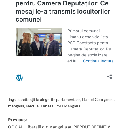
Tags:
candidaţii la alegerile parlamentare
,
Daniel Georgescu
,
mangalia
,
Neculai Tănasă
,
PSD Mangalia
Post
Previous:
OFICIAL: Liberalii din Mangalia au PIERDUT DEFINITIV