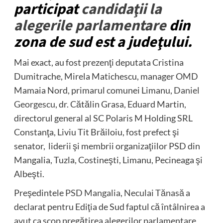
participat
candidaţii la
alegerile parlamentare
din
zona de sud est a judeţului.
Mai exact, au fost prezenţi deputata Cristina
Dumitrache, Mirela Matichescu, manager OMD
Mamaia Nord, primarul comunei Limanu,
Daniel
Georgescu
, dr. Cătălin Grasa, Eduard Martin,
directorul general al SC Polaris M Holding SRL
Constanţa, Liviu Tit Brăiloiu, fost prefect şi
senator, liderii şi membrii organizaţiilor PSD din
Mangalia, Tuzla, Costineşti, Limanu, Pecineaga şi
Albeşti.
Preşedintele
PSD Mangalia
,
Neculai Tănasă
a
declarat pentru Ediţia de Sud faptul că întâlnirea a
avut ca scop pregătirea alegerilor parlamentare