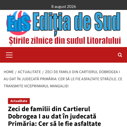
Skip
8 august 2026
to
content
Primary
Menu
HOME
ACTUALITATE
ZECI DE FAMILII DIN CARTIERUL DOBROGEA I
AU DAT ÎN JUDECATĂ PRIMĂRIA: CER SĂ LE FIE ASFALTATE STRĂZILE. CE
TRANSMITE VICEPRIMARUL MANGALIEI
Actualitate
Zeci de familii din Cartierul
Dobrogea I au dat în judecată
Primăria: Cer să le fie asfaltate