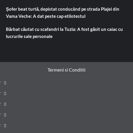
Șofer beat turtă, depistat conducând pe strada Plajei din
Vama Veche: A dat peste cap etilotestul
Bărbat căutat cu scafandri la Tuzla: A fost găsit un caiac cu
lucrurile sale personale
Termeni si Conditii
Prima
pagină
Știri
de
Administrație
ultima
locală
Actualitate
oră
Justiție