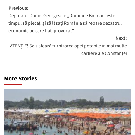
Post
Previous:
Deputatul Daniel Georgescu: „Domnule Bolojan, este
navigation
timpul să plecați și să lăsați România să repare dezastrul
economic pe care l-ați provocat”
Next:
ATENȚIE! Se sistează furnizarea apei potabile în mai multe
cartiere ale Constanței
More Stories