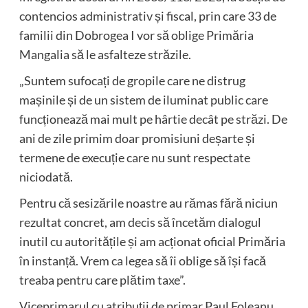
contencios administrativ și fiscal, prin care 33 de
familii din Dobrogea I vor să oblige Primăria
Mangalia să le asfalteze străzile.
„Suntem sufocați de gropile care ne distrug
mașinile și de un sistem de iluminat public care
funcționează mai mult pe hârtie decât pe străzi. De
ani de zile primim doar promisiuni deșarte și
termene de execuție care nu sunt respectate
niciodată.
Pentru că sesizările noastre au rămas fără niciun
rezultat concret, am decis să încetăm dialogul
inutil cu autoritățile și am acționat oficial Primăria
în instanță. Vrem ca legea să îi oblige să își facă
treaba pentru care plătim taxe”.
Viceprimarul cu atribuții de primar Paul Foleanu