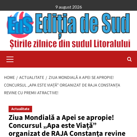
Skip
9 august 2026
to
content
Primary
Menu
HOME
ACTUALITATE
ZIUA MONDIALĂ A APEI SE APROPIE!
CONCURSUL „APA ESTE VIAȚĂ” ORGANIZAT DE RAJA CONSTANȚA
REVINE CU PREMII ATRACTIVE!
Actualitate
Ziua Mondială a Apei se apropie!
Concursul „Apa este Viață”
organizat de RAJA Constanța revine