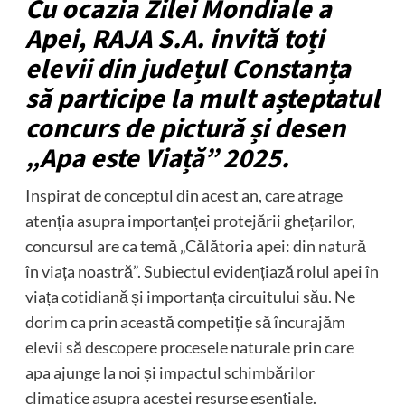
Cu ocazia Zilei Mondiale a
Apei, RAJA S.A. invită toți
elevii din județul Constanța
să participe la mult așteptatul
concurs de pictură și desen
„Apa este Viață” 2025.
Inspirat de conceptul din acest an, care atrage
atenția asupra importanței protejării ghețarilor,
concursul are ca temă „Călătoria apei: din natură
în viața noastră”. Subiectul evidențiază rolul apei în
viața cotidiană și importanța circuitului său. Ne
dorim ca prin această competiție să încurajăm
elevii să descopere procesele naturale prin care
apa ajunge la noi și impactul schimbărilor
climatice asupra acestei resurse esențiale.