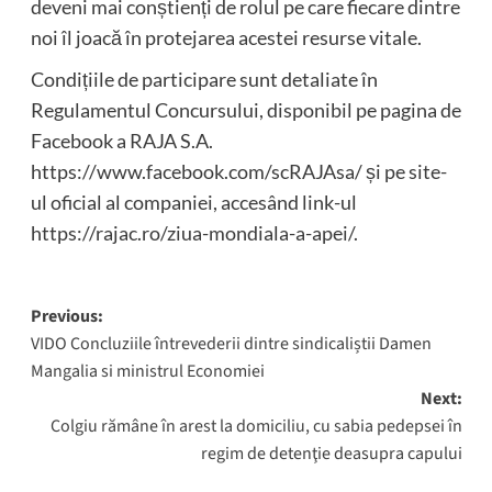
deveni mai conștienți de rolul pe care fiecare dintre
noi îl joacă în protejarea acestei resurse vitale.
Condițiile de participare sunt detaliate în
Regulamentul Concursului, disponibil pe pagina de
Facebook a RAJA S.A.
https://www.facebook.com/scRAJAsa/ și pe site-
ul oficial al companiei, accesând link-ul
https://rajac.ro/ziua-mondiala-a-apei/.
Post
Previous:
VIDO Concluziile întrevederii dintre sindicaliștii Damen
navigation
Mangalia si ministrul Economiei
Next:
Colgiu rămâne în arest la domiciliu, cu sabia pedepsei în
regim de detenţie deasupra capului