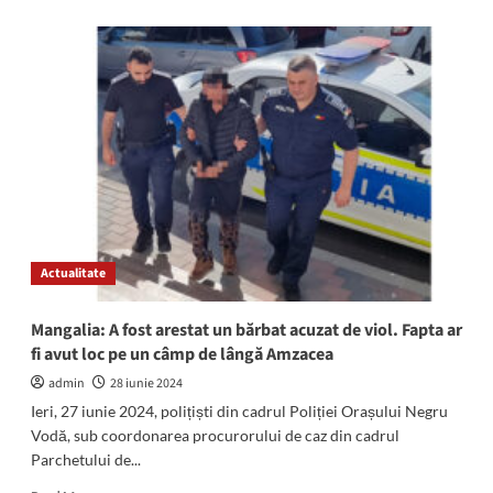
about
O
nouă
TRAGEDIE
lovește
Baroul
Constanța.
A
trecut
în
neființă
avocata
Amelia
Actualitate
Mărgelatu
Mangalia: A fost arestat un bărbat acuzat de viol. Fapta ar
fi avut loc pe un câmp de lângă Amzacea
admin
28 iunie 2024
Ieri, 27 iunie 2024, polițiști din cadrul Poliției Orașului Negru
Vodă, sub coordonarea procurorului de caz din cadrul
Parchetului de...
Read