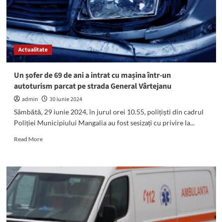
Vama
Veche.
Este
amplasat
tot
Actualitate
într-
un
CONTAINER
Un șofer de 69 de ani a intrat cu mașina într-un
autoturism parcat pe strada General Vârtejanu
admin
30 iunie 2024
Sâmbătă, 29 iunie 2024, în jurul orei 10.55, polițiști din cadrul
Poliției Municipiului Mangalia au fost sesizați cu privire la...
Read
Read More
more
about
Un
șofer
de
69
de
ani