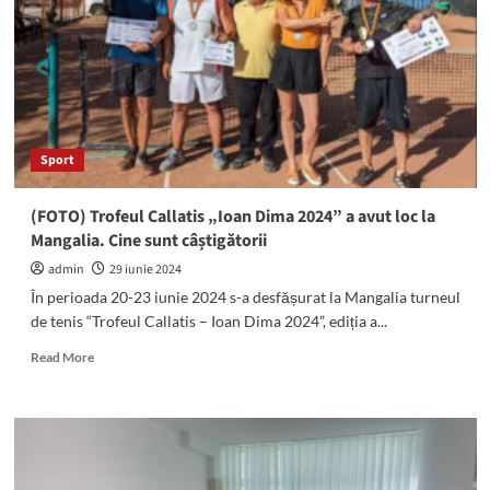
23
August.
Două
mașini
s-
au
ciocnit
Sport
(FOTO) Trofeul Callatis „Ioan Dima 2024” a avut loc la
Mangalia. Cine sunt câștigătorii
admin
29 iunie 2024
În perioada 20-23 iunie 2024 s-a desfășurat la Mangalia turneul
de tenis “Trofeul Callatis – Ioan Dima 2024”, ediția a...
Read
Read More
more
about
(FOTO)
Trofeul
Callatis
„Ioan