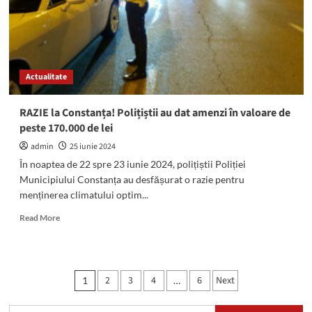
Șoferi
beți
sau
drogați,
depistați
Actualitate
în
trafic
de
RAZIE la Constanța! Polițiștii au dat amenzi în valoare de
polițiștii
peste 170.000 de lei
rutieri
admin
25 iunie 2024
În noaptea de 22 spre 23 iunie 2024, polițiștii Poliției
Municipiului Constanța au desfășurat o razie pentru
menținerea climatului optim...
Read
Read More
more
about
RAZIE
la
Paginație
2
3
4
6
Next
1
…
Constanța!
articole
Polițiștii
au