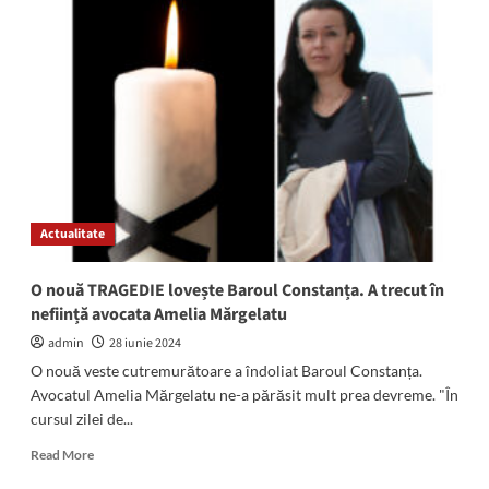
cum
vă
puteți
programa
și
care
sunt
actele
necesare
pentru
tratamente
Actualitate
de
specialitate
la
O nouă TRAGEDIE lovește Baroul Constanța. A trecut în
Sanatoriul
neființă avocata Amelia Mărgelatu
Balnear
și
admin
28 iunie 2024
de
O nouă veste cutremurătoare a îndoliat Baroul Constanța.
Recuperare
Avocatul Amelia Mărgelatu ne-a părăsit mult prea devreme. "În
Mangalia
cursul zilei de...
Read
Read More
more