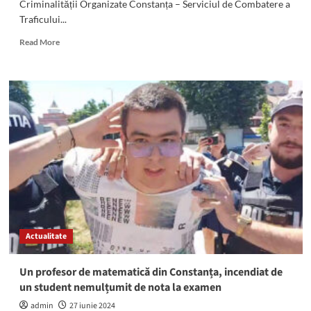
Criminalității Organizate Constanța – Serviciul de Combatere a
Traficului...
Read
Read More
more
about
Constanța:
O
fetiță
de
13
ani
și
o
tânără
de
19
ani,
Actualitate
traficate
prin
Metoda
Un profesor de matematică din Constanța, incendiat de
Touring
un student nemulțumit de nota la examen
admin
27 iunie 2024