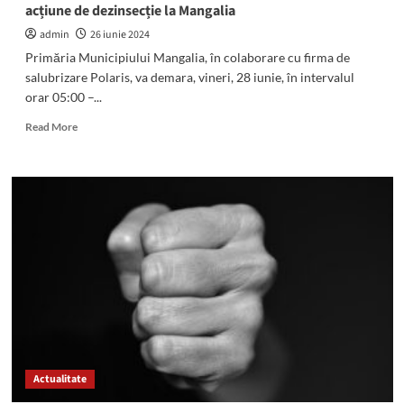
acțiune de dezinsecție la Mangalia
cartiere
admin
26 iunie 2024
Primăria Municipiului Mangalia, în colaborare cu firma de
salubrizare Polaris, va demara, vineri, 28 iunie, în intervalul
orar 05:00 –...
Read
Read More
more
about
ATENȚIE!
SC
Polaris
M
Holding
va
organiza
o
nouă
acțiune
de
dezinsecție
Actualitate
la
Mangalia