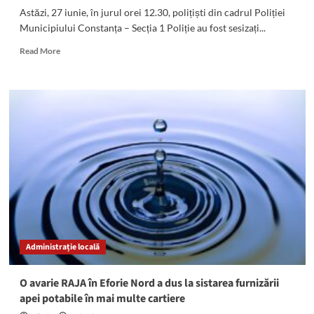
Astăzi, 27 iunie, în jurul orei 12.30, polițiști din cadrul Poliției
Municipiului Constanța – Secția 1 Poliție au fost sesizați...
Read
Read More
more
about
Un
profesor
de
matematică
din
Constanța,
incendiat
de
un
student
nemulțumit
de
Administrație locală
nota
la
examen
O avarie RAJA în Eforie Nord a dus la sistarea furnizării
apei potabile în mai multe cartiere