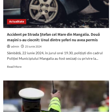
intrat
într-
o
mașină
Actualitate
parcată
pe
Șoseaua
Accident pe Strada Ștefan cel Mare din Mangalia. Două
Constanței
mașini s-au ciocnit: Unul dintre șoferi nu avea permis
admin
25 iunie 2024
Sâmbătă, 22 iunie 2024, în jurul orei 19.30, polițiști din cadrul
Poliției Municipiului Mangalia au fost sesizați cu privire la...
Read
Read More
more
about
Accident
pe
Strada
Ștefan
cel
Mare
din