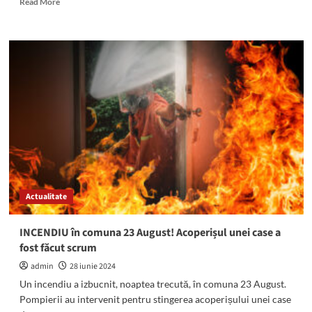
Read More
more
about
Mangalia:
A
fost
arestat
un
bărbat
acuzat
de
viol.
Fapta
ar
fi
Actualitate
avut
loc
pe
INCENDIU în comuna 23 August! Acoperișul unei case a
un
fost făcut scrum
câmp
de
admin
28 iunie 2024
lângă
Un incendiu a izbucnit, noaptea trecută, în comuna 23 August.
Amzacea
Pompierii au intervenit pentru stingerea acoperișului unei case