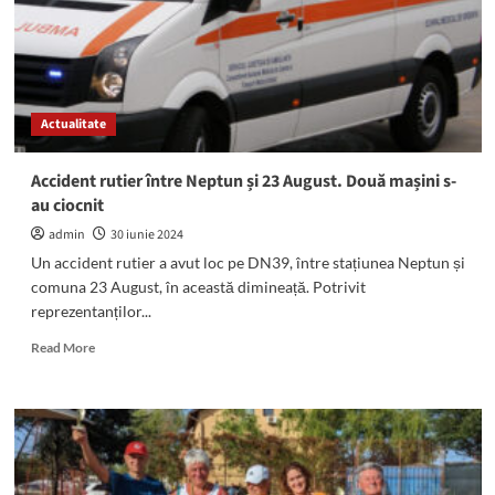
a
intrat
cu
mașina
într-
un
Actualitate
autoturism
parcat
pe
Accident rutier între Neptun și 23 August. Două mașini s-
strada
au ciocnit
General
Vârtejanu
admin
30 iunie 2024
Un accident rutier a avut loc pe DN39, între stațiunea Neptun și
comuna 23 August, în această dimineață. Potrivit
reprezentanților...
Read
Read More
more
about
Accident
rutier
între
Neptun
și