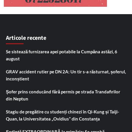
Articole recente
Se sistează furnizarea apei potabile la Cumpăna astăzi, 6
august
GRAV accident rutier pe DN 2A: Un tir s-a răsturnat, șoferul,
inconștient
Șofer prins conducând fără permis pe strada Trandafirilor
din Neptun
Stagiu de pregătire cu studenți chinezi în Qi-Kung și Taiji-
Quan, la Universitatea „Ovidius” din Constanța
Ședință EXTRAORDINARĂ la primărie: Se aprobă