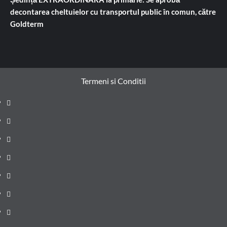
decontarea cheltuielor cu transportul public în comun, către
Goldterm
Termeni si Conditii
Prima
pagină
Știri
de
Administrație
ultima
locală
Actualitate
oră
Justiție
Cultura
Sănătate