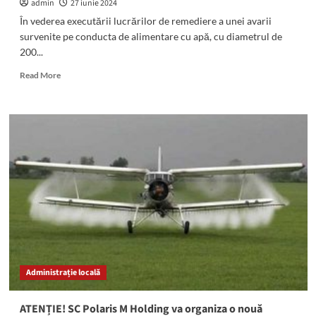
admin
27 iunie 2024
În vederea executării lucrărilor de remediere a unei avarii
survenite pe conducta de alimentare cu apă, cu diametrul de
200...
Read
Read More
more
about
O
avarie
RAJA
în
Eforie
Nord
a
dus
la
sistarea
furnizării
apei
Administrație locală
potabile
în
mai
ATENȚIE! SC Polaris M Holding va organiza o nouă
multe