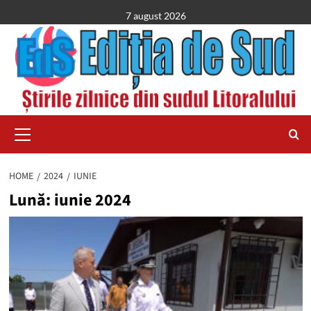
Skip
7 august 2026
to
content
Primary
Menu
HOME
2024
IUNIE
Lună:
iunie 2024