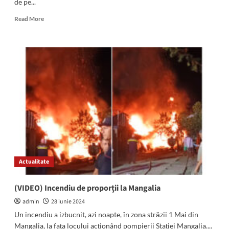
de pe...
Read
Read More
more
about
INCENDIU
în
comuna
23
August!
Acoperișul
unei
case
a
fost
făcut
scrum
Actualitate
(VIDEO) Incendiu de proporții la Mangalia
admin
28 iunie 2024
Un incendiu a izbucnit, azi noapte, în zona străzii 1 Mai din
Mangalia, la fața locului acționând pompierii Stației Mangalia....