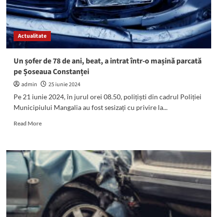
fotoliul
de
primar.
Decizia
Actualitate
BEC
este
definitivă
Un șofer de 78 de ani, beat, a intrat într-o mașină parcată
pe Șoseaua Constanței
admin
25 iunie 2024
Pe 21 iunie 2024, în jurul orei 08.50, polițiști din cadrul Poliției
Municipiului Mangalia au fost sesizați cu privire la...
Read
Read More
more
about
Un
șofer
de
78
de
ani,
beat,
a