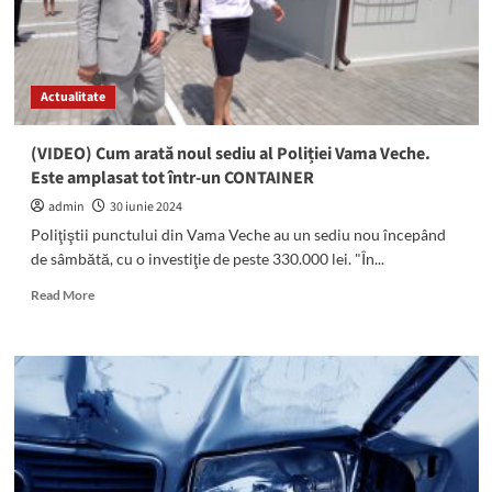
Actualitate
(VIDEO) Cum arată noul sediu al Poliției Vama Veche.
Este amplasat tot într-un CONTAINER
admin
30 iunie 2024
Poliţiştii punctului din Vama Veche au un sediu nou începând
de sâmbătă, cu o investiţie de peste 330.000 lei. "În...
Read
Read More
more
about
(VIDEO)
Cum
arată
noul
sediu
al
Poliției