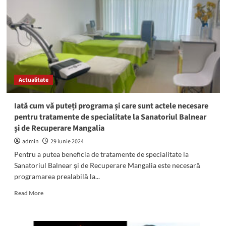
Dima
2024”
a
avut
loc
la
Mangalia.
Cine
Actualitate
sunt
câștigătorii
Iată cum vă puteți programa și care sunt actele necesare
pentru tratamente de specialitate la Sanatoriul Balnear
și de Recuperare Mangalia
admin
29 iunie 2024
Pentru a putea beneficia de tratamente de specialitate la
Sanatoriul Balnear și de Recuperare Mangalia este necesară
programarea prealabilă la...
Read
Read More
more
about
Iată