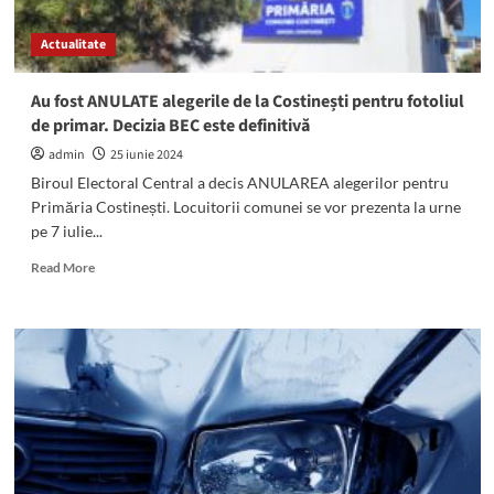
Mangalia,
premiat
Actualitate
pentru
lucrarea
sa
Au fost ANULATE alegerile de la Costinești pentru fotoliul
de
de primar. Decizia BEC este definitivă
la
Conferința
admin
25 iunie 2024
Națională
Biroul Electoral Central a decis ANULAREA alegerilor pentru
de
Primăria Costinești. Locuitorii comunei se vor prezenta la urne
Cardiologie
pe 7 iulie...
în
Medicină
Read
Read More
Generală
more
about
Au
fost
ANULATE
alegerile
de
la
Costinești
pentru