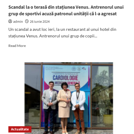
Scandal la o terasă din stațiunea Venus. Antrenorul unui
grup de sportivi acuză patronul unității că l-a agresat
admin
26 iunie 2024
Un scandal a avut loc ieri, la un restaurant al unui hotel din
stațiunea Venus. Antrenorul unui grup de copii...
Read
Read More
more
about
Scandal
la
o
terasă
din
stațiunea
Venus.
Antrenorul
unui
grup
de
sportivi
Actualitate
acuză