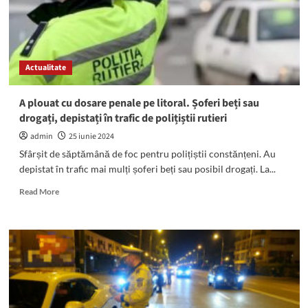
Mangalia.
Două
mașini
s-
au
Actualitate
ciocnit:
Unul
dintre
A plouat cu dosare penale pe litoral. Șoferi beți sau
șoferi
drogați, depistați în trafic de polițiștii rutieri
nu
avea
admin
25 iunie 2024
permis
Sfârșit de săptămână de foc pentru polițiștii constănțeni. Au
depistat în trafic mai mulți șoferi beți sau posibil drogați. La...
Read
Read More
more
about
A
plouat
cu
dosare
penale
pe
litoral.