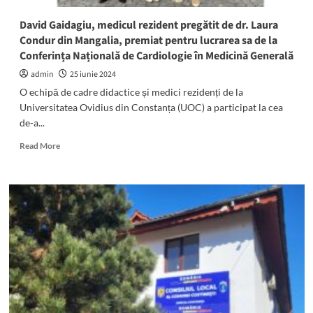
patronul
unității
David Gaidagiu, medicul rezident pregătit de dr. Laura
că
Condur din Mangalia, premiat pentru lucrarea sa de la
l-
Conferința Națională de Cardiologie în Medicină Generală
a
agresat
admin
25 iunie 2024
O echipă de cadre didactice și medici rezidenți de la
Universitatea Ovidius din Constanța (UOC) a participat la cea
de-a...
Read
Read More
more
about
David
Gaidagiu,
medicul
rezident
pregătit
de
dr.
Laura
Condur
din