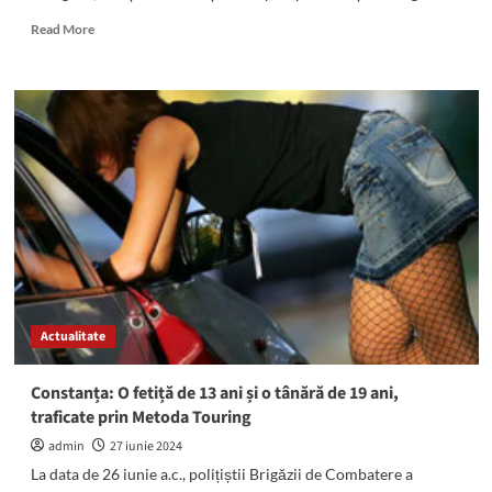
Read
Read More
more
about
(VIDEO)
Incendiu
de
proporții
la
Mangalia
Actualitate
Constanța: O fetiță de 13 ani și o tânără de 19 ani,
traficate prin Metoda Touring
admin
27 iunie 2024
La data de 26 iunie a.c., polițiștii Brigăzii de Combatere a