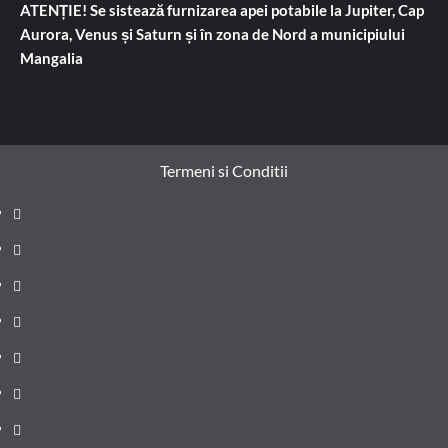
ATENȚIE! Se sistează furnizarea apei potabile la Jupiter, Cap
Aurora, Venus și Saturn și în zona de Nord a municipiului
Mangalia
Termeni si Conditii
Prima
pagină
Știri
de
Administrație
ultima
locală
Actualitate
oră
Justiție
Cultura
Sănătate