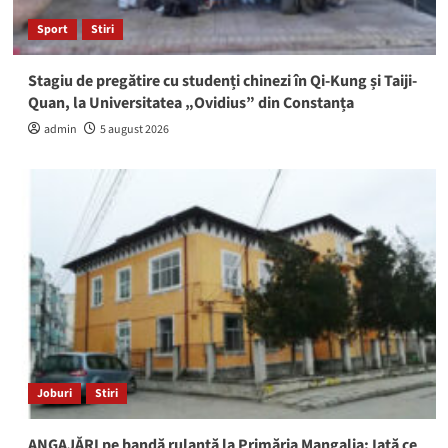
Sport
Stiri
Stagiu de pregătire cu studenți chinezi în Qi-Kung și Taiji-
Quan, la Universitatea „Ovidius” din Constanța
admin
5 august 2026
Joburi
Stiri
ANGAJĂRI pe bandă rulantă la Primăria Mangalia: Iată ce