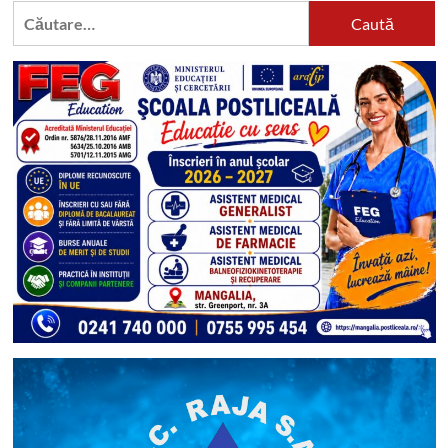
Caută
după: