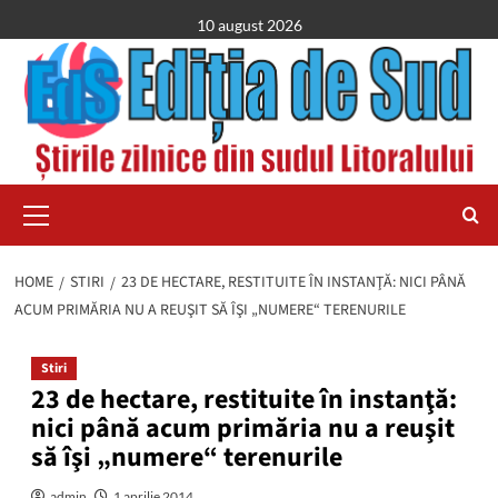
Skip
10 august 2026
to
content
Primary
Menu
HOME
STIRI
23 DE HECTARE, RESTITUITE ÎN INSTANŢĂ: NICI PÂNĂ
ACUM PRIMĂRIA NU A REUŞIT SĂ ÎŞI „NUMERE“ TERENURILE
Stiri
23 de hectare, restituite în instanţă:
nici până acum primăria nu a reuşit
să îşi „numere“ terenurile
admin
1 aprilie 2014