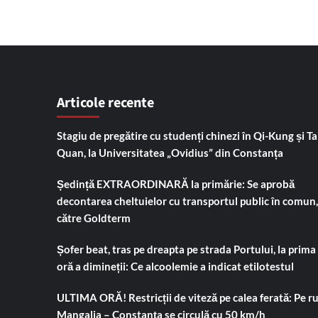
Articole recente
Stagiu de pregătire cu studenți chinezi în Qi-Kung și Tai
Quan, la Universitatea „Ovidius” din Constanța
Ședință EXTRAORDINARĂ la primărie: Se aprobă
decontarea cheltuielor cu transportul public în comun,
către Goldterm
Șofer beat, tras pe dreapta pe strada Portului, la prima
oră a dimineții: Ce alcoolemie a indicat etilotestul
ULTIMA ORĂ! Restricții de viteză pe calea ferată: Pe r
Mangalia – Constanța se circulă cu 50 km/h