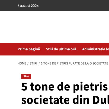
Skip
6 august 2026
to
content
Prima pagină
Știri de ultima oră
Administrație l
HOME
STIRI
5 TONE DE PIETRIS FURATE DE LA O SOCIETATE
Stiri
5 tone de pietris
societate din Du