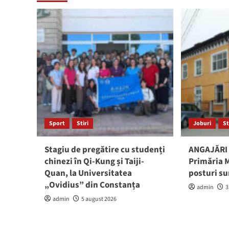
Sport
Stiri
Joburi
St
Stagiu de pregătire cu studenți
ANGAJĂRI 
chinezi în Qi-Kung și Taiji-
Primăria M
Quan, la Universitatea
posturi su
„Ovidius” din Constanța
admin
3
admin
5 august 2026