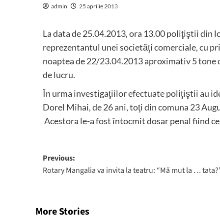
admin
25 aprilie 2013
La data de 25.04.2013, ora 13.00 poliţiştii din l
reprezentantul unei societăţi comerciale, cu pri
noaptea de 22/23.04.2013 aproximativ 5 tone de
de lucru.
În urma investigaţiilor efectuate poliţiştii au id
Dorel Mihai, de 26 ani, toţi din comuna 23 August
Acestora le-a fost întocmit dosar penal fiind cer
Post
Previous:
Rotary Mangalia va invita la teatru: “Mă mut la … tata?
navigation
More Stories