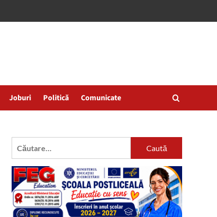
Joburi
Politică
Comunicate
Caută
după: