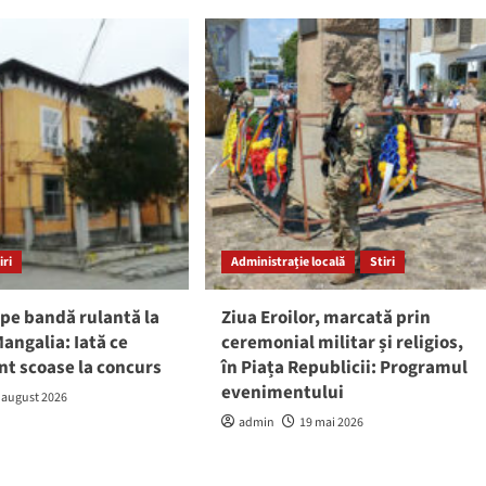
iri
Administrație locală
Stiri
pe bandă rulantă la
Ziua Eroilor, marcată prin
angalia: Iată ce
ceremonial militar și religios,
nt scoase la concurs
în Piața Republicii: Programul
evenimentului
 august 2026
admin
19 mai 2026