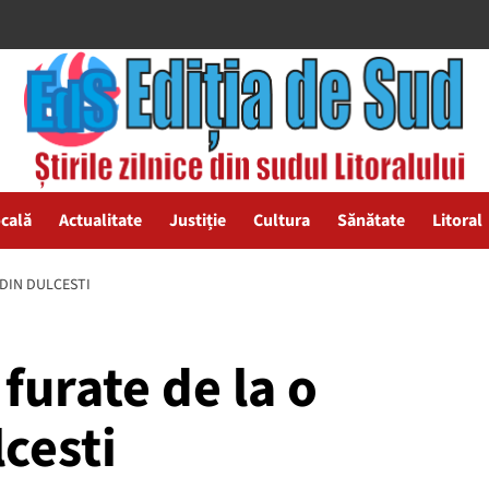
ocală
Actualitate
Justiție
Cultura
Sănătate
Litoral
 DIN DULCESTI
 furate de la o
lcesti