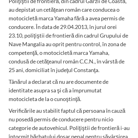
Poliţiştii de frontieră, din cadrul Gărzii de Coastă,
au depistat un cetăţean român care conducea o
motocicletă marca Yamaha fără a avea permis de
conducere. În data de 29.04.2013, în jurul orei
23.10, poliţiştii de frontieră din cadrul Grupului de
Nave Mangalia au oprit pentru control, în zona de
competenţă, o motocicletă marca Yamaha,
condusă de cetăţeanul român C.C.N., în vârstă de
25 ani, domiciliat în judeţul Constanţa.
Tânărul a declarat că nu are documente de
identitate asupra sa şi că a împrumutat
motocicleta de la o cunoştinţă.
Verificările au stabilit faptul că persoana în cauză
nu posedă permis de conducere pentru nicio
categorie de autovehicul. Poliţiştii de frontieră i-au
întocmit bărbatului dosar penal pentru săvârşirea