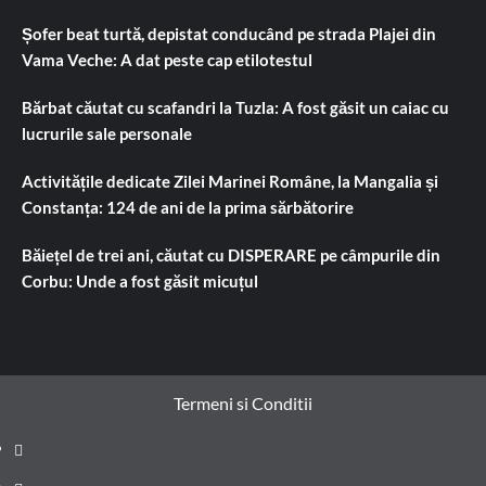
Șofer beat turtă, depistat conducând pe strada Plajei din
Vama Veche: A dat peste cap etilotestul
Bărbat căutat cu scafandri la Tuzla: A fost găsit un caiac cu
lucrurile sale personale
Activitățile dedicate Zilei Marinei Române, la Mangalia și
Constanța: 124 de ani de la prima sărbătorire
Băiețel de trei ani, căutat cu DISPERARE pe câmpurile din
Corbu: Unde a fost găsit micuțul
Termeni si Conditii
Prima
pagină
Știri