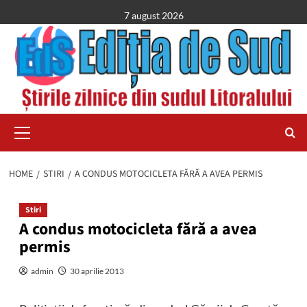
Skip
7 august 2026
to
content
Primary
Menu
HOME
STIRI
A CONDUS MOTOCICLETA FĂRĂ A AVEA PERMIS
Stiri
A condus motocicleta fără a avea
permis
admin
30 aprilie 2013