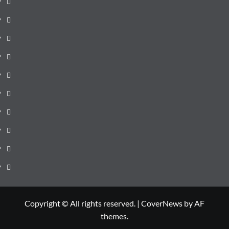
de
Administrație
ultima
locală
Actualitate
oră
Justiție
Cultura
Sănătate
Litoral
Joburi
Politică
Comunicate
Copyright © All rights reserved.
|
CoverNews
by AF
themes.