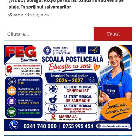
(VIDEO) Steagul ROȘU pe litoral! Jandarmii au venit pe
plaje, în sprijinul salvamarilor
admin
9 august 2026
Caută
după: