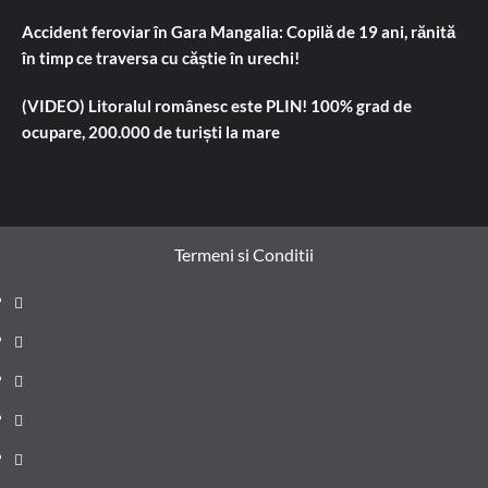
Accident feroviar în Gara Mangalia: Copilă de 19 ani, rănită
în timp ce traversa cu căștie în urechi!
(VIDEO) Litoralul românesc este PLIN! 100% grad de
ocupare, 200.000 de turiști la mare
Termeni si Conditii
Prima
pagină
Știri
de
Administrație
ultima
locală
Actualitate
oră
Justiție