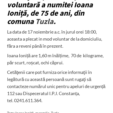
voluntară a numitei Ioana
Ioniță, de 75 de ani, din
comuna
Tuzla
.
La data de 17 noiembrie a.c. în jurul orei 18:00,
aceasta a plecat in mod voluntar de la domiciuliu,
făra a reveni până în prezent.
Ioana Ioniță are 1,60 m înălțime, 70 de kilograme,
păr scurt, roșcat, ochi căprui.
Cetăţenii care pot furniza orice informaţii în
legătură cu această persoană sunt rugaţi să
contacteze numărul unic pentru apeluri de urgență
112 sau Dispeceratul I.P.J. Constanța,
tel. 0241.611.364.
Tags:
Ioana Ioniță
,
mangalia
,
Tuzla