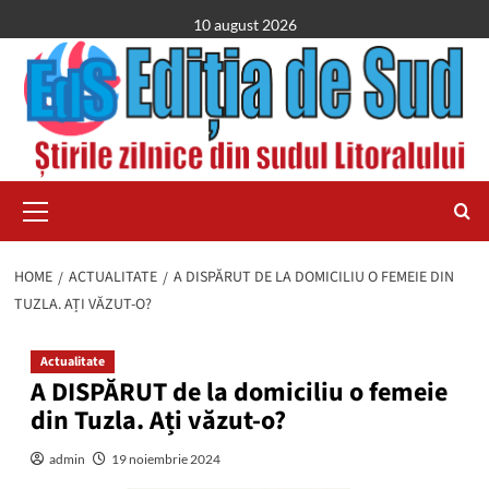
Skip
10 august 2026
to
content
Primary
Menu
HOME
ACTUALITATE
A DISPĂRUT DE LA DOMICILIU O FEMEIE DIN
TUZLA. AȚI VĂZUT-O?
Actualitate
A DISPĂRUT de la domiciliu o femeie
din Tuzla. Ați văzut-o?
admin
19 noiembrie 2024