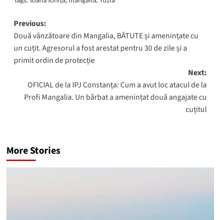
Post
Previous:
Două vânzătoare din Mangalia, BĂTUTE și amenințate cu
navigation
un cuțit. Agresorul a fost arestat pentru 30 de zile și a
primit ordin de protecție
Next:
OFICIAL de la IPJ Constanța: Cum a avut loc atacul de la
Profi Mangalia. Un bărbat a amenințat două angajate cu
cuțitul
More Stories