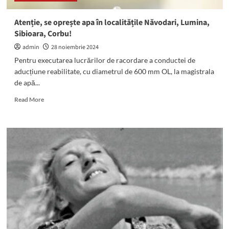
Atenție, se oprește apa în localitățile Năvodari, Lumina,
Sibioara, Corbu!
admin
28 noiembrie 2024
Pentru executarea lucrărilor de racordare a conductei de
aducțiune reabilitate, cu diametrul de 600 mm OL, la magistrala
de apă...
Read
Read More
more
about
Atenție,
se
oprește
apa
în
localitățile
Năvodari,
Lumina,
Sibioara,
Corbu!