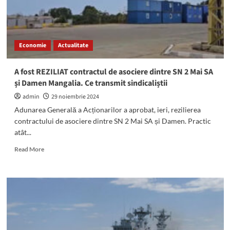
Economie
Actualitate
A fost REZILIAT contractul de asociere dintre SN 2 Mai SA
și Damen Mangalia. Ce transmit sindicaliștii
admin
29 noiembrie 2024
Adunarea Generală a Acționarilor a aprobat, ieri, rezilierea
contractului de asociere dintre SN 2 Mai SA și Damen. Practic
atât...
Read
Read More
more
about
A
fost
REZILIAT
contractul
de
asociere