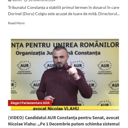
admin
28 noiembrie 2024
Tribunalul Constanța a stabilit primul termen în dosarul în care
Dorinel (Doru) Colgiu este acuzat de luare de mită. Directorul...
Read
Read More
more
about
OFICIAL:
Începe
judecata
lui
Dorinel
Colgiu,
acuzat
de
luare
de
mită
Alegeri Parlamentare 2024
(VIDEO) Candidatul AUR Constanța pentru Senat, avocat
Nicolae Vlahu: „Pe 1 Decembrie putem schimba sistemul