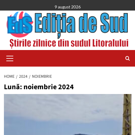
Skip
9 august 2026
to
content
Primary
Menu
HOME
2024
NOIEMBRIE
Lună:
noiembrie 2024