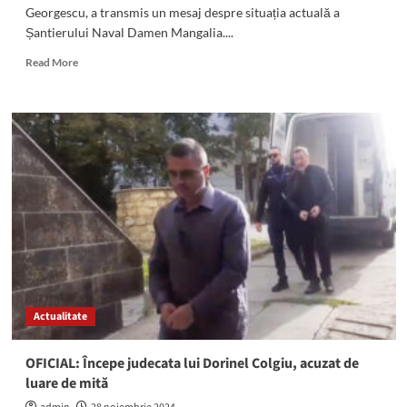
Georgescu, a transmis un mesaj despre situația actuală a
Șantierului Naval Damen Mangalia....
Read
Read More
more
about
(VIDEO)
Daniel
Georgescu,
candidatul
PSD
Constanța
la
Camera
Deputaților:
„Luați
ghearele
de
Actualitate
pe
Șantierul
Naval
OFICIAL: Începe judecata lui Dorinel Colgiu, acuzat de
Damen
luare de mită
Mangalia!