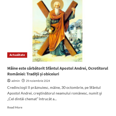
Stroe,
candidatul
PSD
Constanța
pentru
Senat:
„Faptele
vor
vorbi
și
de
Actualitate
acum
încolo”
Mâine este sărbătorit Sfântul Apostol Andrei, Ocrotitorul
României: Tradiții și obiceiuri
admin
29 noiembrie 2024
Credincioşii îl prăznuiesc, mâine, 30 octombrie, pe Sfântul
Apostol Andrei, creştinătorul neamului românesc, numit şi
„Cel dintâi chemat” întrucât a...
Read
Read More
more