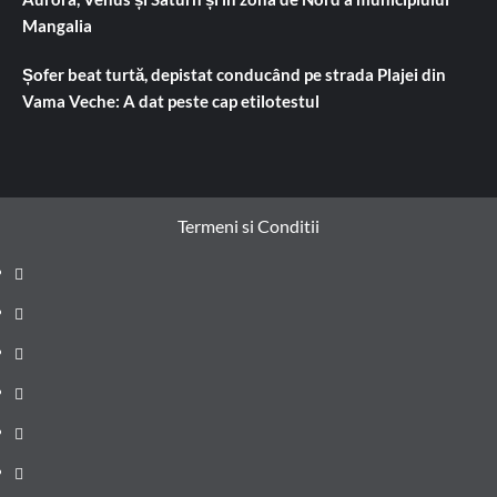
Mangalia
Șofer beat turtă, depistat conducând pe strada Plajei din
Vama Veche: A dat peste cap etilotestul
Termeni si Conditii
Prima
pagină
Știri
de
Administrație
ultima
locală
Actualitate
oră
Justiție
Cultura