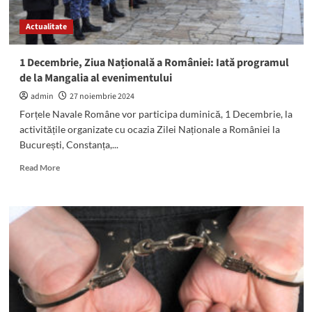
la
nașterea
Actualitate
poetei,
eseistei
și
1 Decembrie, Ziua Națională a României: Iată programul
traducătoarei
de la Mangalia al evenimentului
Nina
Cassian
admin
27 noiembrie 2024
Forțele Navale Române vor participa duminică, 1 Decembrie, la
activitățile organizate cu ocazia Zilei Naționale a României la
București, Constanța,...
Read
Read More
more
about
1
Decembrie,
Ziua
Națională
a
României:
Iată
programul
de