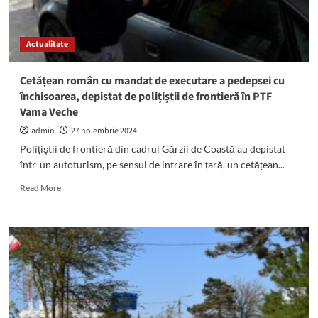
Actualitate
Cetățean român cu mandat de executare a pedepsei cu
închisoarea, depistat de polițiștii de frontieră în PTF
Vama Veche
admin
27 noiembrie 2024
Poliţiştii de frontieră din cadrul Gărzii de Coastă au depistat
într-un autoturism, pe sensul de intrare în țară, un cetățean...
Read
Read More
more
about
Cetățean
român
cu
mandat
de
executare
a