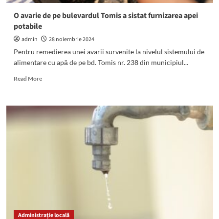
O avarie de pe bulevardul Tomis a sistat furnizarea apei
potabile
admin
28 noiembrie 2024
Pentru remedierea unei avarii survenite la nivelul sistemului de
alimentare cu apă de pe bd. Tomis nr. 238 din municipiul...
Read
Read More
more
about
O
avarie
de
pe
bulevardul
Tomis
a
sistat
furnizarea
apei
potabile
Administrație locală