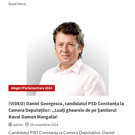
Read
Read More
more
about
Articole
vestimentare
și
încălțăminte
în
valoare
de
40.000
lei,
confiscate
de
poliţiştii
Alegeri Parlamentare 2024
de
frontieră
de
(VIDEO) Daniel Georgescu, candidatul PSD Constanța la
la
Camera Deputaților: „Luați ghearele de pe Șantierul
PTF
Naval Damen Mangalia!
Negru
Vodă
admin
28 noiembrie 2024
Candidatul PSD Constanța la Camera Deputaților, Daniel