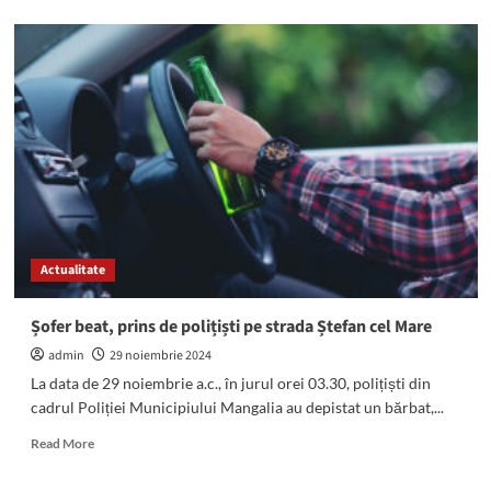
about
Mâine
este
sărbătorit
Sfântul
Apostol
Andrei,
Ocrotitorul
României:
Tradiții
și
obiceiuri
Actualitate
Șofer beat, prins de polițiști pe strada Ștefan cel Mare
admin
29 noiembrie 2024
La data de 29 noiembrie a.c., în jurul orei 03.30, polițiști din
cadrul Poliției Municipiului Mangalia au depistat un bărbat,...
Read
Read More
more
about