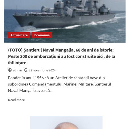
dintre
SN
2
Mai
SA
și
Actualitate
Economie
Damen
Mangalia.
Ce
(FOTO) Șantierul Naval Mangalia, 68 de ani de istorie:
transmit
Peste 300 de ambarcațiuni au fost construite aici, de la
sindicaliștii
înființare
admin
29 noiembrie 2024
Fondat în anul 1956 că un Atelier de reparații nave din
subordinea Comandamentului Marinei Militare, Șantierul
Naval Mangalia avea că...
Read
Read More
more
about
(FOTO)
Șantierul
Naval