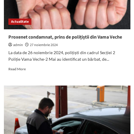
la
Mangalia
al
Actualitate
evenimentului
Proxenet condamnat, prins de polițiștii din Vama Veche
admin
27 noiembrie 2024
La data de 26 noiembrie 2024, polițiști din cadrul Secției 2
Poliție Vama Veche-2 Mai au identificat un bărbat, de...
Read
Read More
more
about
Proxenet
condamnat,
prins
de
polițiștii
din
Vama
Veche