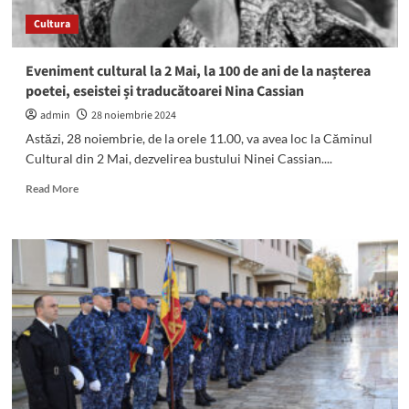
Cultura
Eveniment cultural la 2 Mai, la 100 de ani de la nașterea
poetei, eseistei și traducătoarei Nina Cassian
admin
28 noiembrie 2024
Astăzi, 28 noiembrie, de la orele 11.00, va avea loc la Căminul
Cultural din 2 Mai, dezvelirea bustului Ninei Cassian....
Read
Read More
more
about
Eveniment
cultural
la
2
Mai,
la
100
de
ani
de