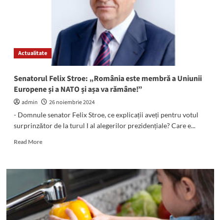
permis
de
conducere
FALS
Actualitate
Senatorul Felix Stroe: „România este membră a Uniunii
Europene și a NATO și așa va rămâne!”
admin
26 noiembrie 2024
- Domnule senator Felix Stroe, ce explicații aveți pentru votul
surprinzător de la turul I al alegerilor prezidențiale? Care e...
Read
Read More
more
about
Senatorul
Felix
Stroe:
„România
este
membră