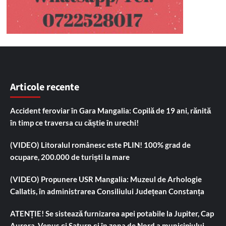
Articole recente
Accident feroviar în Gara Mangalia: Copilă de 19 ani, rănită
în timp ce traversa cu căștie în urechi!
(VIDEO) Litoralul românesc este PLIN! 100% grad de
ocupare, 200.000 de turiști la mare
(VIDEO) Propunere USR Mangalia: Muzeul de Arhologie
Callatis, în administrarea Consiliului Județean Constanța
ATENȚIE! Se sistează furnizarea apei potabile la Jupiter, Cap
Aurora, Venus și Saturn și în zona de Nord a municipiului