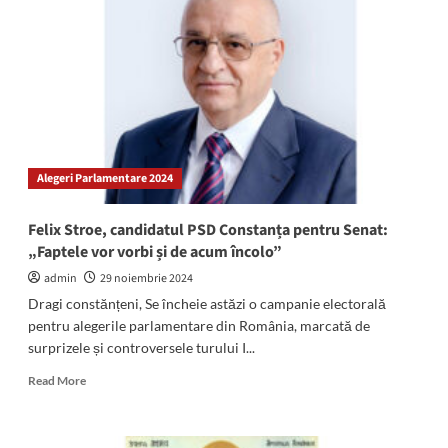
Mangalia,
68
de
ani
de
istorie:
Peste
300
de
Alegeri Parlamentare 2024
ambarcațiuni
au
fost
Felix Stroe, candidatul PSD Constanța pentru Senat:
construite
„Faptele vor vorbi și de acum încolo”
aici,
de
admin
29 noiembrie 2024
la
Dragi constănțeni, Se încheie astăzi o campanie electorală
înființare
pentru alegerile parlamentare din România, marcată de
surprizele și controversele turului I...
Read
Read More
more
about
Felix