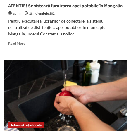
sistemul
ATENȚIE! Se sistează furnizarea apei potabile în Mangalia
care
admin
28 noiembrie 2024
a
condus
Pentru executarea lucrărilor de conectare la sistemul
România
centralizat de distribuție a apei potabile din municipiul
în
Mangalia, județul Constanța, a noilor...
ultimii
35
Read
Read More
de
more
ani”
about
ATENȚIE!
Se
sistează
furnizarea
apei
potabile
în
Mangalia
Administrație locală