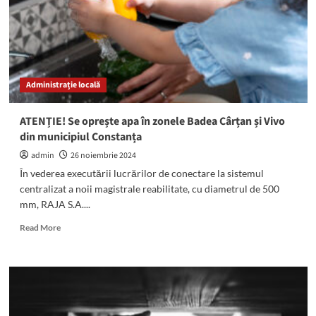
a
Uniunii
Europene
și
a
NATO
Administrație locală
și
așa
va
ATENȚIE! Se oprește apa în zonele Badea Cârțan și Vivo
rămâne!”
din municipiul Constanța
admin
26 noiembrie 2024
În vederea executării lucrărilor de conectare la sistemul
centralizat a noii magistrale reabilitate, cu diametrul de 500
mm, RAJA S.A....
Read
Read More
more
about
ATENȚIE!
Se
oprește
apa