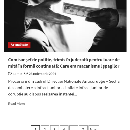
în
zonele
Badea
Cârțan
și
Vivo
din
municipiul
Actualitate
Constanța
Comisar șef de poliție, trimis în judecată pentru luare de
mită în formă continuată: Care era macanismul șpagilor
admin
26 noiembrie 2024
Procurorii din cadrul Direcției Naționale Anticorupție – Secția
de combatere a infracțiunilor asimilate infracțiunilor de
corupție au dispus sesizarea instanței...
Read
Read More
more
about
Comisar
șef
Paginație
2
3
4
7
Next
1
…