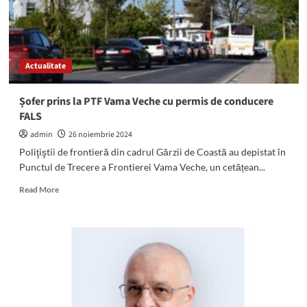
pedepsei
cu
închisoarea,
depistat
de
Actualitate
polițiștii
de
frontieră
Șofer prins la PTF Vama Veche cu permis de conducere
în
FALS
PTF
Vama
admin
26 noiembrie 2024
Veche
Poliţiştii de frontieră din cadrul Gărzii de Coastă au depistat în
Punctul de Trecere a Frontierei Vama Veche, un cetățean...
Read
Read More
more
about
Șofer
prins
la
PTF
Vama
Veche
cu