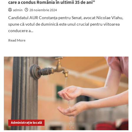
care a condus România în ultimii 35 de ani”
admin
28 noiembrie 2024
Candidatul AUR Constanța pentru Senat, avocat Nicolae Vlahu,
spune că votul de duminică este unul crucial pentru viitoarea
conducere a...
Read
Read More
more
about
(VIDEO)
Candidatul
AUR
Constanța
pentru
Senat,
avocat
Nicolae
Vlahu:
„Pe
1
Decembrie
Administrație locală
putem
schimba