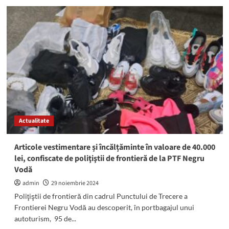
Șofer
beat,
prins
de
polițiști
pe
strada
Ștefan
cel
Mare
Actualitate
Articole vestimentare și încălțăminte în valoare de 40.000
lei, confiscate de poliţiştii de frontieră de la PTF Negru
Vodă
admin
29 noiembrie 2024
Poliţiştii de frontieră din cadrul Punctului de Trecere a
Frontierei Negru Vodă au descoperit, în portbagajul unui
autoturism, 95 de...