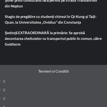
Șofer prins conducând fără permis pe strada Trandafirilor
din Neptun
Stagiu de pregătire cu studenți chinezi în Qi-Kung și Taiji-
Quan, la Universitatea „Ovidius” din Constanța
Ședință EXTRAORDINARĂ la primărie: Se aprobă
decontarea cheltuielor cu transportul public în comun, către
Goldterm
Termeni si Conditii
Prima
pagină
Știri
de
Administrație
ultima
locală
Actualitate