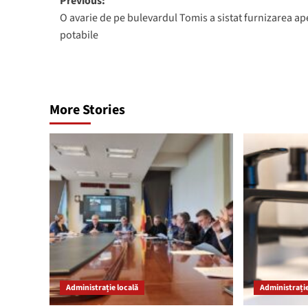
Post
Previous:
O avarie de pe bulevardul Tomis a sistat furnizarea ap
navigation
potabile
More Stories
Administrație locală
Administrație