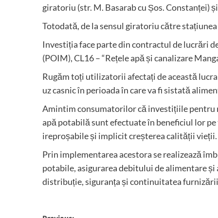
giratoriu (str. M. Basarab cu Șos. Constanței) și
Totodată, de la sensul giratoriu către stațiunea
Investiția face parte din contractul de lucrări
(POIM), CL16 – “Rețele apă și canalizare Mangali
Rugăm toți utilizatorii afectați de această luc
uz casnic în perioada în care va fi sistată alime
Amintim consumatorilor că investițiile pentru
apă potabilă sunt efectuate în beneficiul lor pe
ireproșabile și implicit creșterea calității vieții.
Prin implementarea acestora se realizează îmbun
potabile, asigurarea debitului de alimentare și a
distribuție, siguranța și continuitatea furnizării