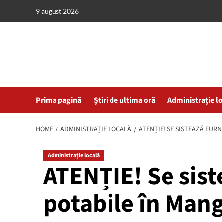
Skip
9 august 2026
to
content
Prima pagină
Știri de ultima oră
Administrație l
HOME
ADMINISTRAȚIE LOCALĂ
ATENȚIE! SE SISTEAZĂ FURN
Administrație locală
ATENȚIE! Se sist
potabile în Mang