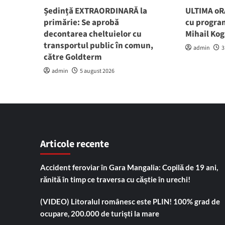
Ședință EXTRAORDINARĂ la
ULTIMA oRĂ
primărie: Se aprobă
cu program
decontarea cheltuielor cu
Mihail Ko
transportul public în comun,
admin
3
către Goldterm
admin
5 august 2026
Articole recente
Accident feroviar în Gara Mangalia: Copilă de 19 ani,
rănită în timp ce traversa cu căștie în urechi!
(VIDEO) Litoralul românesc este PLIN! 100% grad de
ocupare, 200.000 de turiști la mare