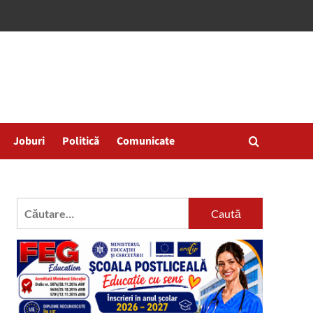
Joburi
Politică
Comunicate
Caută
după: