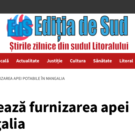
ocală
Actualitate
Justiție
Cultura
Sănătate
Litoral
IZAREA APEI POTABILE ÎN MANGALIA
ează furnizarea apei
alia