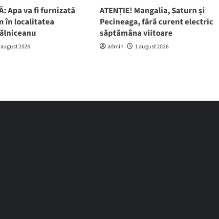
: Apa va fi furnizată
ATENȚIE! Mangalia, Saturn și
 în localitatea
Pecineaga, fără curent electric
gălniceanu
săptămâna viitoare
 august 2026
admin
1 august 2026