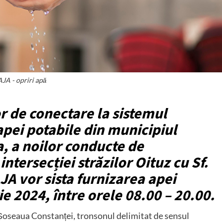
JA - opriri apă
r de conectare la sistemul
 apei potabile din municipiul
, a noilor conducte de
ntersecției străzilor Oituz cu Sf.
JA vor sista furnizarea apei
e 2024, între orele 08.00 – 20.00.
e Șoseaua Constanței, tronsonul delimitat de sensul