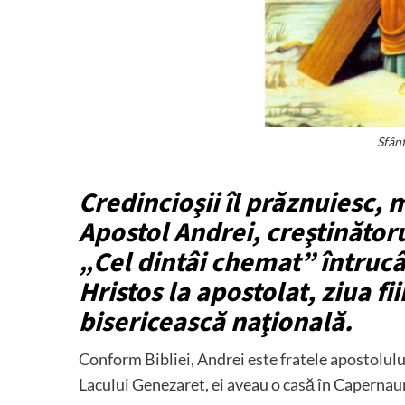
Sfân
Credincioşii îl prăznuiesc,
Apostol Andrei, creştinăto
„Cel dintâi chemat” întrucâ
Hristos la apostolat, ziua f
bisericească naţională.
Conform Bibliei, Andrei este fratele apostolului
Lacului Genezaret, ei aveau o casă în Capernaum