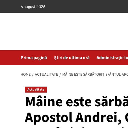
Skip
6 august 2026
to
content
Prima pagină
Știri de ultima oră
Administrație l
HOME
ACTUALITATE
MÂINE ESTE SĂRBĂTORIT SFÂNTUL APO
Actualitate
Mâine este sărbă
Apostol Andrei, 