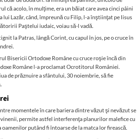
ul că acolo, în mulţime, era un băiat care avea cinci pâini
a lui Lazăr, când, împreună cu Filip, l-a înştiinţat pe Iisus
bătoririi Paştelui iudaic, voiau să-l vadă.
ignit la Patras, lângă Corint, cu capul în jos, pe o cruce în
ndrei.
arul Bisericii Ortodoxe Române cu cruce roşie încă din
rtodoxe Române l-a proclamat Ocrotitorul României.
ziua de prăznuire a sfântului, 30 noiembrie, să fie
.
rei
intre momentele în care bariera dintre văzut şi nevăzut se
ovinenii, permite astfel interferenţa planurilor malefice cu
a oamenilor putând fi întoarse de la matca lor firească.