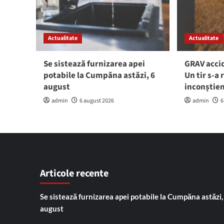
Actualitate
Actualitate
Se sistează furnizarea apei
GRAV accid
potabile la Cumpăna astăzi, 6
Un tir s-a 
august
inconștie
admin
6 august 2026
admin
6
Articole recente
Se sistează furnizarea apei potabile la Cumpăna astăzi,
august