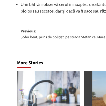
Unii bătrâni observă cerul în noaptea de Sfântul
ploios sau secetos, dar şi dacă va fi pace sau ră
Post
Previous:
Șofer beat, prins de polițiști pe strada Ștefan cel Mare
navigation
More Stories