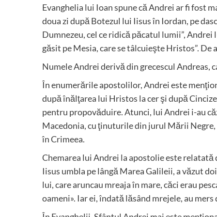
Evanghelia lui Ioan spune că Andrei ar fi fost ma
doua zi după Botezul lui Iisus în Iordan, pe dasc
Dumnezeu, cel ce ridică păcatul lumii”, Andrei 
găsit pe Mesia, care se tâlcuieşte Hristos”. De 
Numele Andrei derivă din grecescul Andreas, ca
În enumerările apostolilor, Andrei este menţiona
după înălţarea lui Hristos la cer şi după Cincize
pentru propovăduire. Atunci, lui Andrei i-au căzu
Macedonia, cu ţinuturile din jurul Mării Negre,
în Crimeea.
Chemarea lui Andrei la apostolie este relatată 
Iisus umbla pe lângă Marea Galileii, a văzut doi
lui, care aruncau mreaja în mare, căci erau pesca
oameni». Iar ei, îndată lăsând mrejele, au mers 
În Evanghelii, Sfântul Andrei mai este menţionat