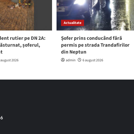
Actualitate
ent rutier pe DN 2A:
Șofer prins conducând fără
răsturnat, șoferul,
permis pe strada Trandafirilor
nt
din Neptun
 august 2026
admin
6 august 2026
 6