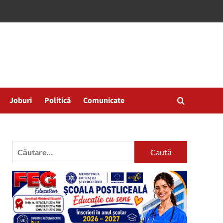
Joburi
Politică
Comunicate
Caută
după: