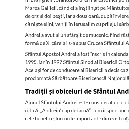
Marea Galileii, când el a înştiinţat pe Mântuitor
de orz şi doi peşti, iar a doua oară, după înviere
că nişte elini, veniţi în Ierusalim cu prilejul săr
Andrei a avut şi un sfârşit de mucenic, fiind răst
formă de X, căreia i s-a spus Crucea Sfântului A
Sfântul Apostol Andrei a fost înscris în calend
1995, iar în 1997 Sfântul Sinod al Bisericii O
Acelaşi for de conducere al Bisericii a decis ca 
proclamată Sărbătoare Bisericească Naţională
Tradiții și obiceiuri de Sfântul And
Ajunul Sfântului Andrei este considerat unul d
ridică. „Andreiu’ cap de iarnă”, cum îi spun buc
cele benefice, lucrurile importante din existenţ