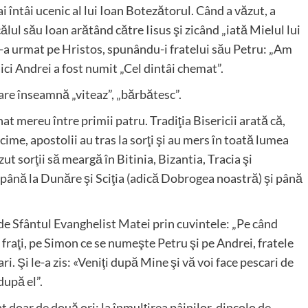
i întâi ucenic al lui Ioan Botezătorul. Când a văzut, a
ălul său Ioan arătând către Iisus şi zicând „iată Mielul lui
l-a urmat pe Hristos, spunându-i fratelui său Petru: „Am
aici Andrei a fost numit „Cel dintâi chemat”.
re înseamnă „viteaz”, „bărbătesc”.
t mereu între primii patru. Tradiţia Bisericii arată că,
cime, apostolii au tras la sorţi şi au mers în toată lumea
t sorţii să meargă în Bitinia, Bizantia, Tracia şi
 până la Dunăre şi Sciţia (adică Dobrogea noastră) şi până
de Sfântul Evanghelist Matei prin cuvintele: „Pe când
 fraţi, pe Simon ce se numeşte Petru şi pe Andrei, fratele
ri. Şi le-a zis: «Veniţi după Mine şi vă voi face pescari de
după el”.
 doar de două ori: la înmulţirea pâinilor, dincolo de