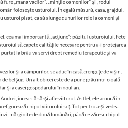
ă fure „mana vacilor”, „minţile oamenilor” şi „rodul
 român foloseşte usturoiul. În egală măsură, casa, grajdul,
cu usturoi pisat, ca să alunge duhurilor rele la oameni şi
el, cea mai importantă „acţiune”: păzitul usturoiului. Fete
sturoiul să capete calităţile necesare pentru a-i protejarea
purtat la brâu va servi drept remediu terapeutic şi va
vezilor şi a câmpurilor, se aduc în casă crenguţe de vişin,
n de belşug. Un alt obicei este de a pune grâu într-o oală
ar şi a casei gospodarului în noul an.
Andrei, încearcă să-şi afle viitorul. Astfel, ele aruncă în
refigurează chipul viitorului soţ. Tot pentru a-şi vedea
glinzi, mărginite de două lumânări, până ce zăresc chipul