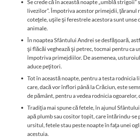
Se crede că în această noapte „umblă strigoii” s
livezilor”. Împotriva acestor primejdii, ţăranul
coteţele, uşile şi ferestrele acestora sunt unse 
animale.
În noaptea Sfântului Andrei se desfăşoară, astf
şi flăcăi veghează şi petrec, tocmai pentru ca u
împotriva primejdiilor. De asemenea, usturoiul 
aduce peţitori.
Tot în această noapte, pentru a testa rodnicia li
care, dacă vor înflori până la Crăciun, este sem
de pământ, pentru a vedea rodnicia ogoarelor, d
Tradiţia mai spune că fetele, în ajunul Sfântului 
apă plumb sau cositor topit, care întărindu-se p
ursitul, fetele stau peste noapte în faţa unei o
acestuia.