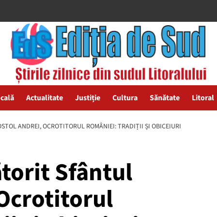
ocală
Actualitate
Justiție
Cultura
Sănătate
Litoral
STOL ANDREI, OCROTITORUL ROMÂNIEI: TRADIȚII ȘI OBICEIURI
torit Sfântul
Ocrotitorul