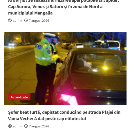
ATENȚIE! Se sistează furnizarea apei potabile la Jupiter,
Cap Aurora, Venus și Saturn și în zona de Nord a
municipiului Mangalia
admin
7 august 2026
Actualitate
Șofer beat turtă, depistat conducând pe strada Plajei din
Vama Veche: A dat peste cap etilotestul
admin
7 august 2026