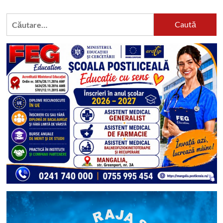
Caută
după: