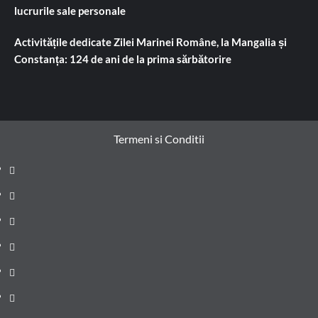
lucrurile sale personale
Activitățile dedicate Zilei Marinei Române, la Mangalia și
Constanța: 124 de ani de la prima sărbătorire
Termeni si Conditii
Prima
pagină
Știri
de
Administrație
ultima
locală
Actualitate
oră
Justiție
Cultura