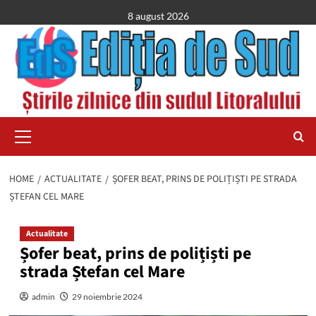
Skip
8 august 2026
to
content
Primary
Menu
HOME
ACTUALITATE
ȘOFER BEAT, PRINS DE POLIȚIȘTI PE STRADA
ȘTEFAN CEL MARE
Actualitate
Șofer beat, prins de polițiști pe
strada Ștefan cel Mare
admin
29 noiembrie 2024