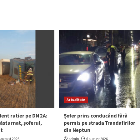
Actualitate
ent rutier pe DN 2A:
Șofer prins conducând fără
răsturnat, șoferul,
permis pe strada Trandafirilor
nt
din Neptun
 august 2026
admin
6 august 2026