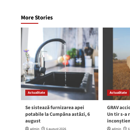
More Stories
Actualitate
Actualitate
Se sistează furnizarea apei
GRAV accid
potabile la Cumpăna astăzi, 6
Un tir s-a 
august
inconștie
admin
6 august 2026
admin
6