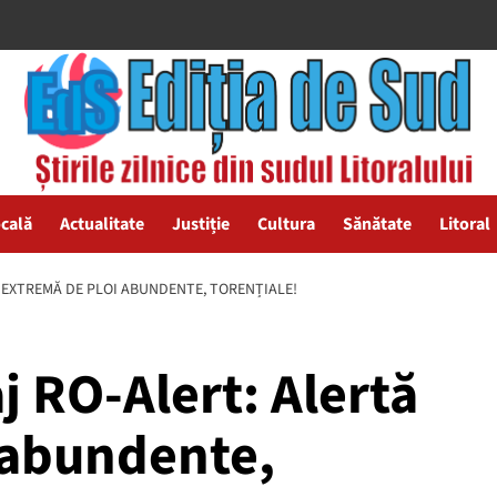
ocală
Actualitate
Justiție
Cultura
Sănătate
Litoral
Ă EXTREMĂ DE PLOI ABUNDENTE, TORENȚIALE!
j RO-Alert: Alertă
 abundente,