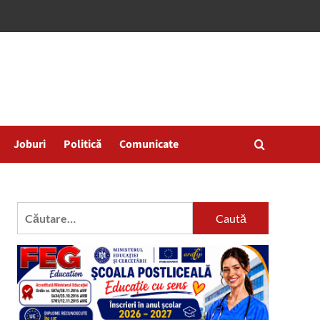
Joburi
Politică
Comunicate
Caută
după: