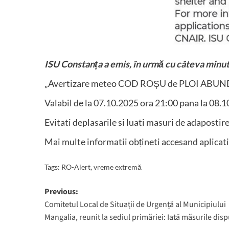
ISU Constanța a emis, în urmă cu câteva minu
„Avertizare meteo COD ROȘU de PLOI ABU
Valabil de la 07.10.2025 ora 21:00 pana la 08.1
Evitati deplasarile si luati masuri de adapostire
Mai multe informatii obțineti accesand aplicat
Tags:
RO-Alert
,
vreme extremă
Post
Previous:
Comitetul Local de Situații de Urgență al Municipiului
navigation
Mangalia, reunit la sediul primăriei: Iată măsurile dis