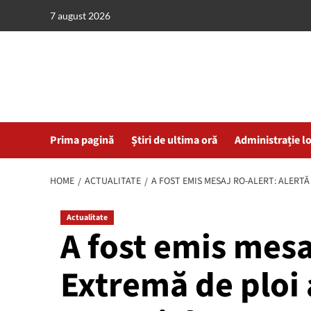
Skip
7 august 2026
to
content
Prima pagină
Știri de ultima oră
Administrație l
HOME
ACTUALITATE
A FOST EMIS MESAJ RO-ALERT: ALERT
Actualitate
A fost emis mesa
Extremă de ploi