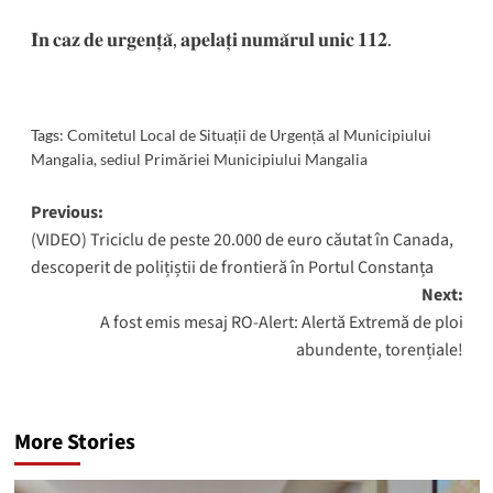
𝐈̂𝐧 𝐜𝐚𝐳 𝐝𝐞 𝐮𝐫𝐠𝐞𝐧𝐭̦𝐚̆, 𝐚𝐩𝐞𝐥𝐚𝐭̦𝐢 𝐧𝐮𝐦𝐚̆𝐫𝐮𝐥 𝐮𝐧𝐢𝐜 𝟏𝟏𝟐.
Tags:
Comitetul Local de Situații de Urgență al Municipiului
Mangalia
,
sediul Primăriei Municipiului Mangalia
Post
Previous:
(VIDEO) Triciclu de peste 20.000 de euro căutat în Canada,
navigation
descoperit de polițiștii de frontieră în Portul Constanța
Next:
A fost emis mesaj RO-Alert: Alertă Extremă de ploi
abundente, torențiale!
More Stories