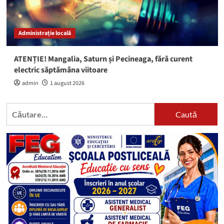
Administrație locală
ATENȚIE! Mangalia, Saturn și Pecineaga, fără curent
electric săptămâna viitoare
admin
1 august 2026
Caută
după: