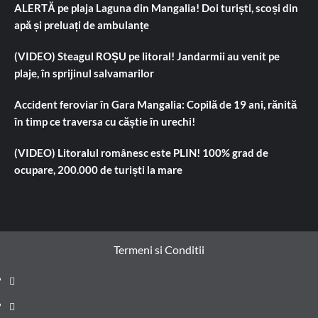
ALERTĂ pe plaja Laguna din Mangalia! Doi turiști, scoși din
apă și preluați de ambulanțe
(VIDEO) Steagul ROȘU pe litoral! Jandarmii au venit pe
plaje, în sprijinul salvamarilor
Accident feroviar în Gara Mangalia: Copilă de 19 ani, rănită
în timp ce traversa cu căștie în urechi!
(VIDEO) Litoralul românesc este PLIN! 100% grad de
ocupare, 200.000 de turiști la mare
Termeni si Conditii
Prima
pagină
Știri