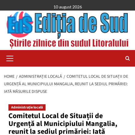
Skip
10 august 2026
to
content
Primary
Menu
HOME
ADMINISTRAȚIE LOCALĂ
COMITETUL LOCAL DE SITUAȚII DE
URGENȚĂ AL MUNICIPIULUI MANGALIA, REUNIT LA SEDIUL PRIMĂRIEI:
IATĂ MĂSURILE DISPUSE
Administrație locală
Comitetul Local de Situații de
Urgență al Municipiului Mangalia,
reunit la sediul primăriei: Iată