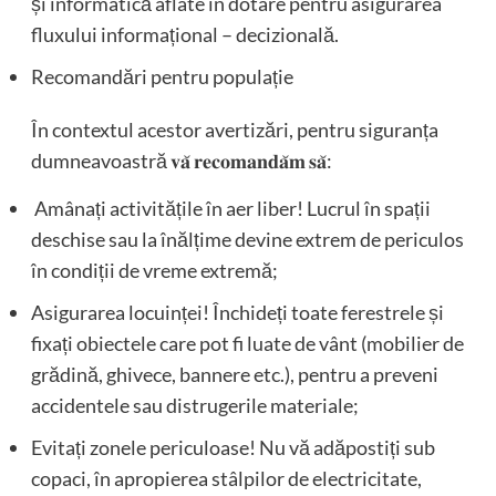
și informatică aflate în dotare pentru asigurarea
fluxului informațional – decizională.
Recomandări pentru populație
În contextul acestor avertizări, pentru siguranța
dumneavoastră 𝐯𝐚̆ 𝐫𝐞𝐜𝐨𝐦𝐚𝐧𝐝𝐚̆𝐦 𝐬𝐚̆:
Amânați activitățile în aer liber! Lucrul în spații
deschise sau la înălțime devine extrem de periculos
în condiții de vreme extremă;
Asigurarea locuinței! Închideți toate ferestrele și
fixați obiectele care pot fi luate de vânt (mobilier de
grădină, ghivece, bannere etc.), pentru a preveni
accidentele sau distrugerile materiale;
Evitați zonele periculoase! Nu vă adăpostiți sub
copaci, în apropierea stâlpilor de electricitate,