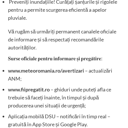
Preveniți inundațiile! Curățați șanțurile și rigolele
pentru a permite scurgerea eficientă a apelor
pluviale.
Vă rugăm să urmăriți permanent canalele oficiale
de informare și să respectați recomandările
autorităților.
𝐒𝐮𝐫𝐬𝐞 𝐨𝐟𝐢𝐜𝐢𝐚𝐥𝐞 𝐩𝐞𝐧𝐭𝐫𝐮 𝐢𝐧𝐟𝐨𝐫𝐦𝐚𝐫𝐞 𝐬̦𝐢 𝐩𝐫𝐞𝐠𝐚̆𝐭𝐢𝐫𝐞:
www.meteoromania.ro/avertizari
– actualizări
ANM;
www.fiipregatit.ro
– ghiduri unde puteți afla ce
trebuie să faceți înainte, în timpul și după
producerea unei situații de urgență;
Aplicația mobilă DSU – notificări în timp real –
gratuită în App Store și Google Play.