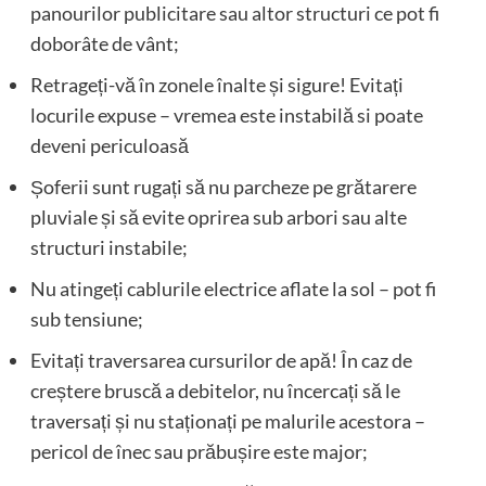
panourilor publicitare sau altor structuri ce pot fi
doborâte de vânt;
Retrageți-vă în zonele înalte și sigure! Evitați
locurile expuse – vremea este instabilă si poate
deveni periculoasă
Șoferii sunt rugați să nu parcheze pe grătarere
pluviale și să evite oprirea sub arbori sau alte
structuri instabile;
Nu atingeți cablurile electrice aflate la sol – pot fi
sub tensiune;
Evitați traversarea cursurilor de apă! În caz de
creștere bruscă a debitelor, nu încercați să le
traversați și nu staționați pe malurile acestora –
pericol de înec sau prăbușire este major;