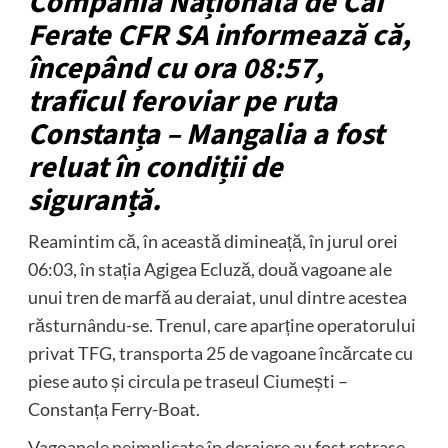
Compania Națională de Căi
Ferate CFR SA informează că,
începând cu ora 08:57,
traficul feroviar pe ruta
Constanța – Mangalia a fost
reluat în condiții de
siguranță.
Reamintim că, în această dimineață, în jurul orei
06:03, în stația Agigea Ecluză, două vagoane ale
unui tren de marfă au deraiat, unul dintre acestea
răsturnându-se. Trenul, care aparține operatorului
privat TFG, transporta 25 de vagoane încărcate cu
piese auto și circula pe traseul Ciumești –
Constanța Ferry-Boat.
Vagoanele neimplicate în deraiere au fost retrase