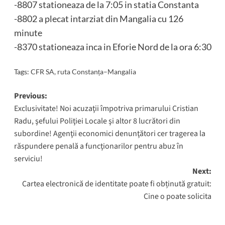
-8807 stationeaza de la 7:05 in statia Constanta
-8802 a plecat intarziat din Mangalia cu 126
minute
-8370 stationeaza inca in Eforie Nord de la ora 6:30
Tags:
CFR SA
,
ruta Constanța–Mangalia
Post
Previous:
Exclusivitate! Noi acuzaţii împotriva primarului Cristian
navigation
Radu, şefului Poliţiei Locale şi altor 8 lucrători din
subordine! Agenţii economici denunţători cer tragerea la
răspundere penală a funcţionarilor pentru abuz în
serviciu!
Next:
Cartea electronică de identitate poate fi obținută gratuit:
Cine o poate solicita