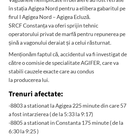
în stația Agigea Nord pentru a elibera gabaritul pe
firul I Agigea Nord – Agigea Ecluză.
SRCF Constanța va oferi sprijin tehnic
operatorului privat de marfă pentru repunerea pe
șină a vagonului deraiat și a celui răsturnat.
Menționăm faptul că, accidentul va fi investigat de
către o comisie de specialitate AGIFER, care va
stabili cauzele exacte care au condus
la producerea lui.
Trenuri afectate:
-8803 a stationat la Agigea 225 minute din care 57
a fost intarzierea ( de la 5:33 la 9:17)
-8805 a stationat in Constanta 175 minute ( de la
6:30 la 9:25 )