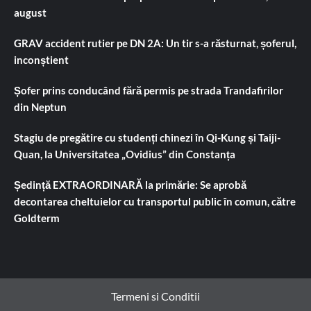
august
GRAV accident rutier pe DN 2A: Un tir s-a răsturnat, șoferul,
inconștient
Șofer prins conducând fără permis pe strada Trandafirilor
din Neptun
Stagiu de pregătire cu studenți chinezi în Qi-Kung și Taiji-
Quan, la Universitatea „Ovidius” din Constanța
Ședință EXTRAORDINARĂ la primărie: Se aprobă
decontarea cheltuielor cu transportul public în comun, către
Goldterm
Termeni si Conditii