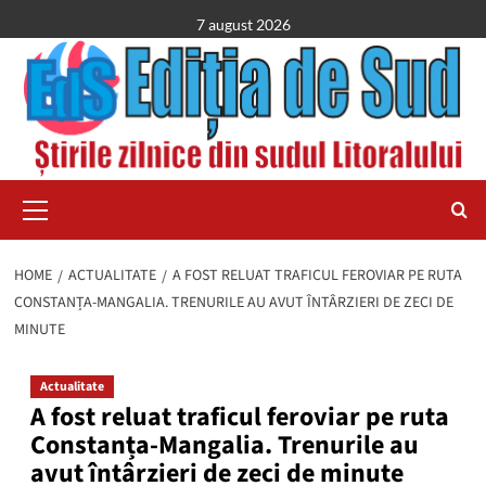
Skip
7 august 2026
to
content
Primary
Menu
HOME
ACTUALITATE
A FOST RELUAT TRAFICUL FEROVIAR PE RUTA
CONSTANȚA-MANGALIA. TRENURILE AU AVUT ÎNTÂRZIERI DE ZECI DE
MINUTE
Actualitate
A fost reluat traficul feroviar pe ruta
Constanța-Mangalia. Trenurile au
avut întârzieri de zeci de minute