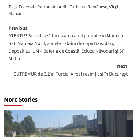
Tags:
Federația Patronatelor din Turismul Românesc
,
Virgil
Stancu
Post
Previous:
ATENȚIE! Se sistează furnizarea apei potabile în Mamaia
navigation
Sat, Mamaia Nord, zonele Tabăra de copii Năvodari,
Depozit 10, UM – Bateria de Coastă, Ecluza Năvodari și SP
Midia
Next:
CUTREMUR de 6.2 în Turcia. A fost resimțit și în București
More Stories