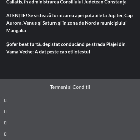
Callatis, în administrarea Consiliului Județean Constanța
ATENȚIE! Se sistează furnizarea apei potabile la Jupiter, Cap
Aurora, Venus și Saturn și în zona de Nord a municipiului
Mangalia
Șofer beat turtă, depistat conducând pe strada Plajei din
Vama Veche: A dat peste cap etilotestul
Termeni si Conditii
Prima
pagină
Știri
de
Administrație
ultima
locală
Actualitate