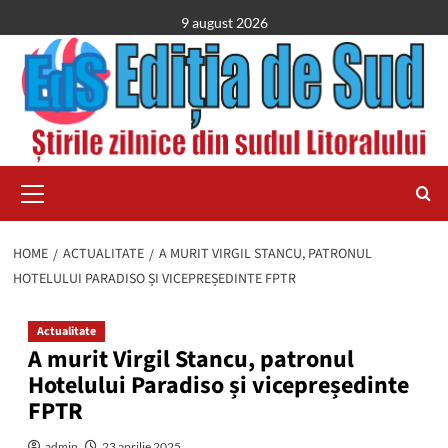
Skip
9 august 2026
to
content
Primary
Menu
HOME
ACTUALITATE
A MURIT VIRGIL STANCU, PATRONUL
HOTELULUI PARADISO ȘI VICEPREȘEDINTE FPTR
Actualitate
A murit Virgil Stancu, patronul
Hotelului Paradiso și vicepreședinte
FPTR
admin
23 aprilie 2025