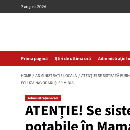
Skip
7 august 2026
to
content
Prima pagină
Știri de ultima oră
Administrație l
HOME
ADMINISTRAȚIE LOCALĂ
ATENȚIE! SE SISTEAZĂ FURN
ECLUZA NĂVODARI ȘI SP MIDIA
Administrație locală
ATENȚIE! Se sist
potabile în Mam