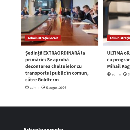
Administrație locală
Administrație
Ședință EXTRAORDINARĂ la
ULTIMA oRĂ
primărie: Se aprobă
cu program
decontarea cheltuielor cu
Mihail Ko
transportul public în comun,
admin
3
către Goldterm
admin
5 august 2026