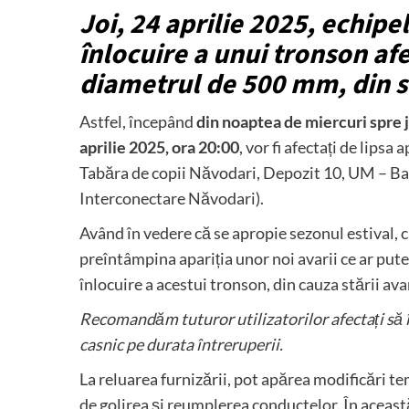
Joi, 24 aprilie 2025, echipe
înlocuire a unui tronson af
diametrul de 500 mm, din 
Astfel, începând
din noaptea de miercuri spre jo
aprilie 2025, ora 20:00
, vor fi afectați de lip
Tabăra de copii Năvodari, Depozit 10, UM – Bat
Interconectare Năvodari).
Având în vedere că se apropie sezonul estival, 
preîntâmpina apariția unor noi avarii ce ar putea
înlocuire a acestui tronson, din cauza stării av
Recomandăm tuturor utilizatorilor afectați să 
casnic pe durata întreruperii.
La reluarea furnizării, pot apărea modificări te
de golirea și reumplerea conductelor. În aceast