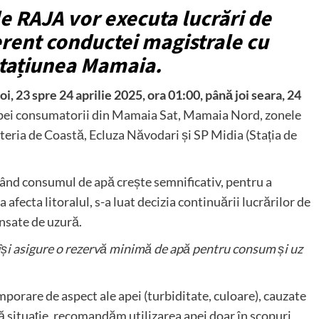
le RAJA vor executa lucrări de
erent conductei magistrale cu
stațiunea Mamaia.
i, 23 spre 24 aprilie 2025, ora 01:00, până joi seara, 24
sa apei consumatorii din Mamaia Sat, Mamaia Nord, zonele
eria de Coastă, Ecluza Năvodari și SP Midia (Stația de
când consumul de apă crește semnificativ, pentru a
 afecta litoralul, s-a luat decizia continuării lucrărilor de
ansate de uzură.
își asigure o rezervă minimă de apă pentru consum și uz
mporare de aspect ale apei (turbiditate, culoare), cauzate
ă situație, recomandăm utilizarea apei doar în scopuri