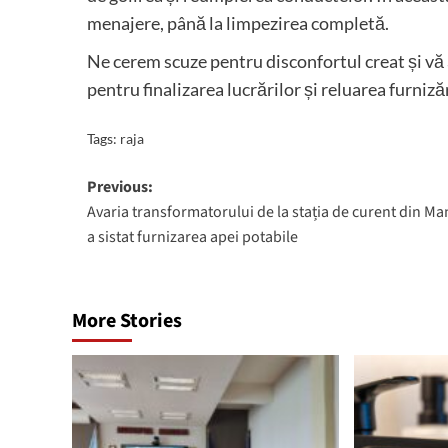
menajere, până la limpezirea completă.
Ne cerem scuze pentru disconfortul creat și vă 
pentru finalizarea lucrărilor și reluarea furnizăr
Tags:
raja
Post
Previous:
Avaria transformatorului de la stația de curent din Ma
navigation
a sistat furnizarea apei potabile
More Stories