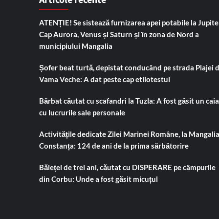
Articole recente
ATENȚIE! Se sistează furnizarea apei potabile la Jupiter
Cap Aurora, Venus și Saturn și în zona de Nord a
municipiului Mangalia
Șofer beat turtă, depistat conducând pe strada Plajei 
Vama Veche: A dat peste cap etilotestul
Bărbat căutat cu scafandri la Tuzla: A fost găsit un cai
cu lucrurile sale personale
Activitățile dedicate Zilei Marinei Române, la Mangalia
Constanța: 124 de ani de la prima sărbătorire
Băiețel de trei ani, căutat cu DISPERARE pe câmpurile
din Corbu: Unde a fost găsit micuțul