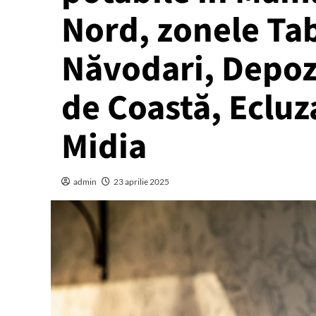
Nord, zonele Tab
Năvodari, Depozi
de Coastă, Ecluz
Midia
admin
23 aprilie 2025