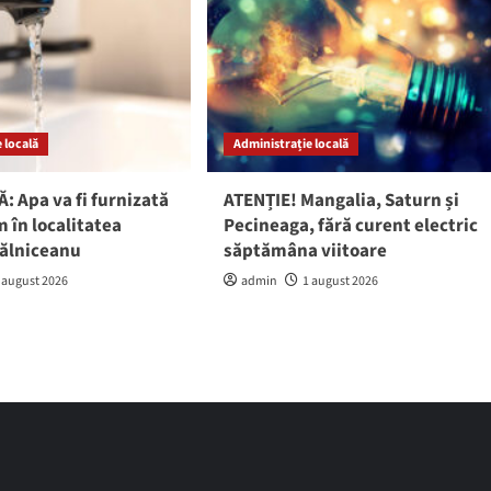
 locală
Administrație locală
: Apa va fi furnizată
ATENȚIE! Mangalia, Saturn și
 în localitatea
Pecineaga, fără curent electric
gălniceanu
săptămâna viitoare
 august 2026
admin
1 august 2026