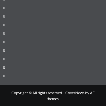
de
Administrație
ultima
locală
Actualitate
oră
Justiție
Cultura
Sănătate
Litoral
Joburi
Politică
Comunicate
Copyright © All rights reserved.
|
CoverNews
by AF
themes.