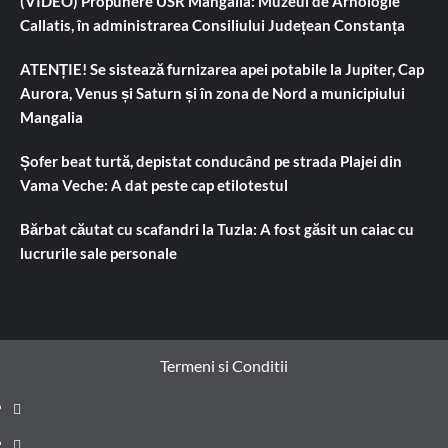
(VIDEO) Propunere USR Mangalia: Muzeul de Arhologie
Callatis, în administrarea Consiliului Județean Constanța
ATENȚIE! Se sistează furnizarea apei potabile la Jupiter, Cap
Aurora, Venus și Saturn și în zona de Nord a municipiului
Mangalia
Șofer beat turtă, depistat conducând pe strada Plajei din
Vama Veche: A dat peste cap etilotestul
Bărbat căutat cu scafandri la Tuzla: A fost găsit un caiac cu
lucrurile sale personale
Termeni si Conditii
Prima
pagină
Știri