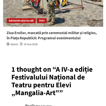
Administrație locală
Stiri
Ziua Eroilor, marcată prin ceremonial militar și religios,
în Piața Republicii: Programul evenimentului
admin
19 mai 2026
1 thought on “
A IV-a ediție
Festivalului Național de
Teatru pentru Elevi
„Mangalia-Art”
”
BorDuru
spune: