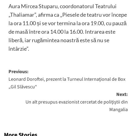
Aura Mircea Stuparu, coordonatorul Teatrului
„Thaliamar”, afirma ca „Piesele de teatru vor începe
la ora 11.00 și se vor termina la ora 19.00, cu pauză
de masă între ora 14.00 la 16.00. Intrarea este
liberă, iar rugămintea noastră este să nu se
întârzie”.
Post
Previous:
Leonard Doroftei, prezent la Turneul Internaţional de Box
navigation
„Gil Slăvescu“
Next:
Un alt presupus evazionist cercetat de poliţiştii din
Mangalia
More Stories