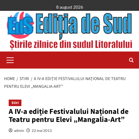
Skip
8 august 2026
to
content
Primary
Menu
HOME
STIRI
A IV-A EDIȚIE FESTIVALULUI NAȚIONAL DE TEATRU
PENTRU ELEVI „MANGALIA-ART”
Stiri
A IV-a ediție Festivalului Național de
Teatru pentru Elevi „Mangalia-Art”
admin
22 mai 2013