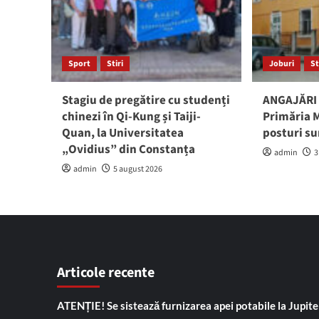
Sport
Stiri
Joburi
St
Stagiu de pregătire cu studenți
ANGAJĂRI 
chinezi în Qi-Kung și Taiji-
Primăria M
Quan, la Universitatea
posturi su
„Ovidius” din Constanța
admin
3
admin
5 august 2026
Articole recente
ATENȚIE! Se sistează furnizarea apei potabile la Jupiter