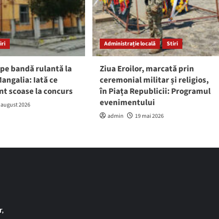
iri
Administrație locală
Stiri
pe bandă rulantă la
Ziua Eroilor, marcată prin
angalia: Iată ce
ceremonial militar și religios,
nt scoase la concurs
în Piața Republicii: Programul
evenimentului
 august 2026
admin
19 mai 2026
,