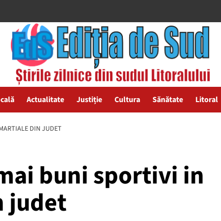
ocală
Actualitate
Justiție
Cultura
Sănătate
Litoral
 MARTIALE DIN JUDET
mai buni sportivi in
n judet