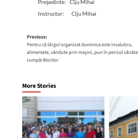
Preşedinte: Cîju Mihai
Instructor: Cîju Mihai
Post
Previous:
Pentru că târgul organizat duminica este insalubru,
navigation
alimentele, vândute prin maşini, pun în pericol sănăta
cumpărătorilor
More Stories