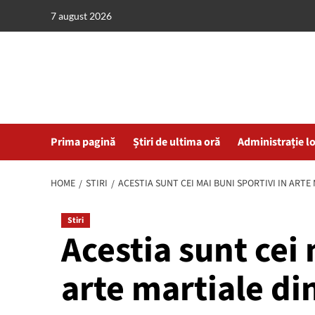
Skip
7 august 2026
to
content
Prima pagină
Știri de ultima oră
Administrație l
HOME
STIRI
ACESTIA SUNT CEI MAI BUNI SPORTIVI IN ARTE
Stiri
Acestia sunt cei 
arte martiale di