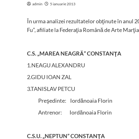
admin
5 ianuarie 2013
În urma analizei rezultatelor obţinute în anul 20
Fu”, afiliate la Federaţia Română de Arte Marţi
C.S. „MAREA NEAGRĂ” CONSTANŢA
1.NEAGU ALEXANDRU
2.GIDU IOAN ZAL
3.TANISLAV PETCU
Preşedinte: Iordănoaia Florin
Antrenor: Iordănoaia Florin
C.S.U. „NEPTUN” CONSTANŢA