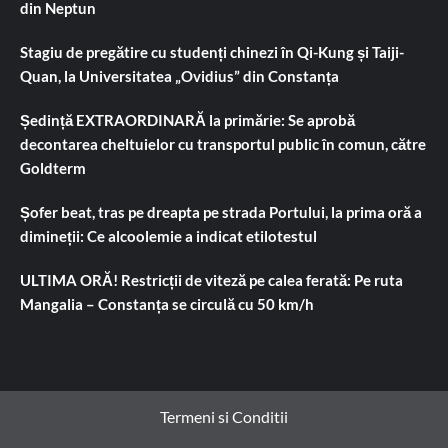
din Neptun
Stagiu de pregătire cu studenți chinezi în Qi-Kung și Taiji-
Quan, la Universitatea „Ovidius” din Constanța
Ședință EXTRAORDINARĂ la primărie: Se aprobă
decontarea cheltuielor cu transportul public în comun, către
Goldterm
Șofer beat, tras pe dreapta pe strada Portului, la prima oră a
dimineții: Ce alcoolemie a indicat etilotestul
ULTIMA ORĂ! Restricții de viteză pe calea ferată: Pe ruta
Mangalia – Constanța se circulă cu 50 km/h
Termeni si Conditii