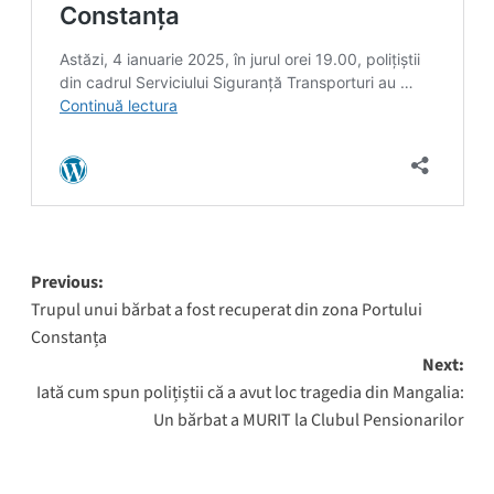
Post
Previous:
Trupul unui bărbat a fost recuperat din zona Portului
navigation
Constanța
Next:
Iată cum spun polițiștii că a avut loc tragedia din Mangalia:
Un bărbat a MURIT la Clubul Pensionarilor