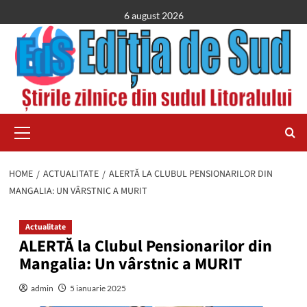
Skip
6 august 2026
to
content
Primary
Menu
HOME
ACTUALITATE
ALERTĂ LA CLUBUL PENSIONARILOR DIN
MANGALIA: UN VÂRSTNIC A MURIT
Actualitate
ALERTĂ la Clubul Pensionarilor din
Mangalia: Un vârstnic a MURIT
admin
5 ianuarie 2025