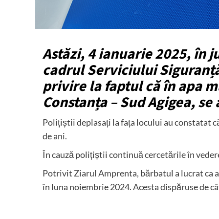
Astăzi, 4 ianuarie 2025, în ju
cadrul Serviciului Siguranță
privire la faptul că în apa m
Constanța – Sud Agigea, se 
Polițiștii deplasați la fața locului au constatat 
de ani.
În cauză polițiștii continuă cercetările în vede
Potrivit
Ziarul Amprenta
, bărbatul a lucrat ca
în luna noiembrie 2024. Acesta dispăruse de cât