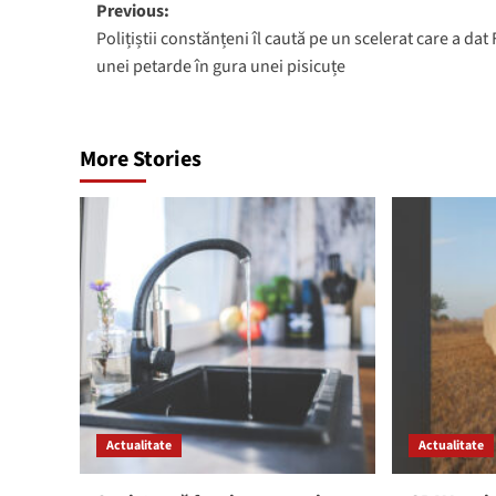
Post
Previous:
Polițiștii constănțeni îl caută pe un scelerat care a dat
navigation
unei petarde în gura unei pisicuțe
More Stories
Actualitate
Actualitate