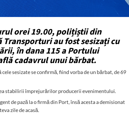
rul orei 19.00, polițiștii din
 Transporturi au fost sesizați cu
ării, în dana 115 a Portului
află cadavrul unui bărbat.
că cele sesizate se confirmă, fiind vorba de un bărbat, de 69
rea stabilirii împrejurărilor producerii evenimentului.
 agent de pază la o firmă din Port, însă acesta a demisionat
eva zile de acasă.