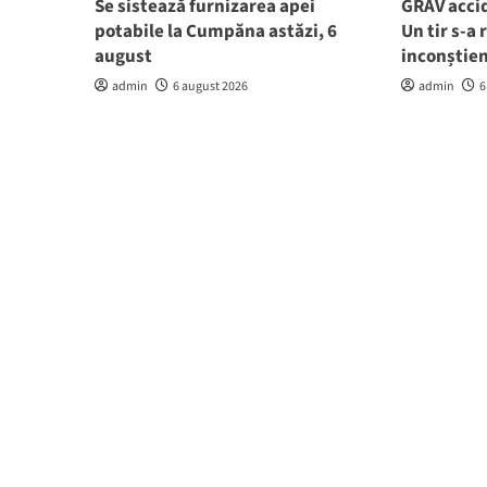
Se sistează furnizarea apei
GRAV accid
potabile la Cumpăna astăzi, 6
Un tir s-a 
august
inconștie
admin
6 august 2026
admin
6