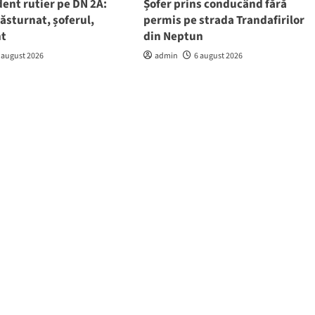
ent rutier pe DN 2A:
Șofer prins conducând fără
răsturnat, șoferul,
permis pe strada Trandafirilor
nt
din Neptun
 august 2026
admin
6 august 2026