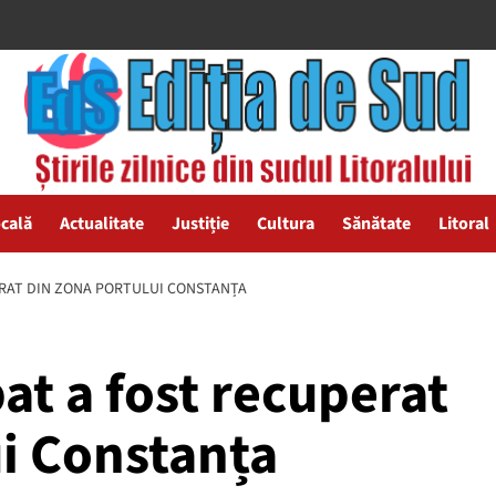
ocală
Actualitate
Justiție
Cultura
Sănătate
Litoral
ERAT DIN ZONA PORTULUI CONSTANȚA
at a fost recuperat
ui Constanța