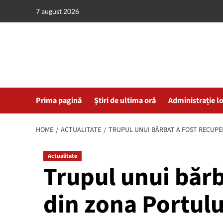
Skip
7 august 2026
to
content
Prima pagină
Știri de ultima oră
Administrație l
HOME
ACTUALITATE
TRUPUL UNUI BĂRBAT A FOST RECUP
Actualitate
Trupul unui bărb
din zona Portul