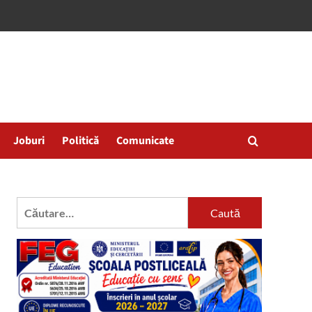
Joburi
Politică
Comunicate
Caută
după: