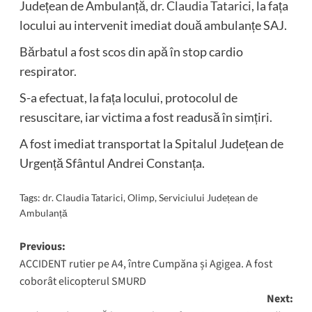
Județean de Ambulanță,
dr. Claudia Tatarici
, la fața
locului au intervenit imediat două ambulanțe SAJ.
Bărbatul a fost scos din apă în stop cardio
respirator.
S-a efectuat, la fața locului, protocolul de
resuscitare, iar victima a fost readusă în simțiri.
A fost imediat transportat la Spitalul Județean de
Urgență Sfântul Andrei Constanța.
Tags:
dr. Claudia Tatarici
,
Olimp
,
Serviciului Județean de
Ambulanță
Post
Previous:
ACCIDENT rutier pe A4, între Cumpăna și Agigea. A fost
navigation
coborât elicopterul SMURD
Next: