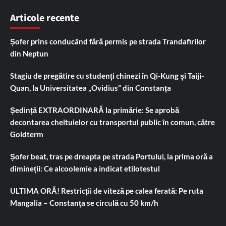
Articole recente
Șofer prins conducând fără permis pe strada Trandafirilor
din Neptun
Stagiu de pregătire cu studenți chinezi în Qi-Kung și Taiji-
Quan, la Universitatea „Ovidius” din Constanța
Ședință EXTRAORDINARĂ la primărie: Se aprobă
decontarea cheltuielor cu transportul public în comun, către
Goldterm
Șofer beat, tras pe dreapta pe strada Portului, la prima oră a
dimineții: Ce alcoolemie a indicat etilotestul
ULTIMA ORĂ! Restricții de viteză pe calea ferată: Pe ruta
Mangalia – Constanța se circulă cu 50 km/h