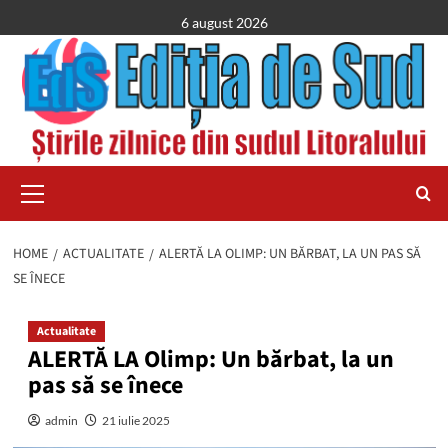
Skip
6 august 2026
to
content
Primary
Menu
HOME
ACTUALITATE
ALERTĂ LA OLIMP: UN BĂRBAT, LA UN PAS SĂ
SE ÎNECE
Actualitate
ALERTĂ LA Olimp: Un bărbat, la un
pas să se înece
admin
21 iulie 2025