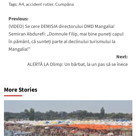
Tags:
A4
,
accident rutier
,
Cumpăna
Post
Previous:
(VIDEO) Se cere DEMISIA directorului OMD Mangalia!
navigation
Semiran Abdurefi: „Domnule Filip, mai bine puneți capul
în pământ, că sunteți parte al declinului turismului la
Mangalia!”
Next:
ALERTĂ LA Olimp: Un bărbat, la un pas să se înece
More Stories