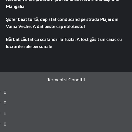
Mangalia
Șofer beat turtă, depistat conducând pe strada Plajei din
Vama Veche: A dat peste cap etilotestul
Bărbat căutat cu scafandri la Tuzla: A fost găsit un caiac cu
lucrurile sale personale
Termeni si Conditii
Prima
pagină
Știri
de
Administrație
ultima
locală
Actualitate
oră