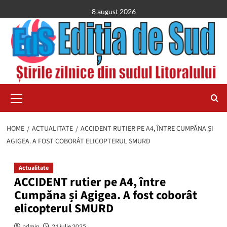
Skip
8 august 2026
to
content
Primary
Menu
HOME
ACTUALITATE
ACCIDENT RUTIER PE A4, ÎNTRE CUMPĂNA ȘI
AGIGEA. A FOST COBORÂT ELICOPTERUL SMURD
Actualitate
ACCIDENT rutier pe A4, între
Cumpăna și Agigea. A fost coborât
elicopterul SMURD
admin
21 iulie 2025