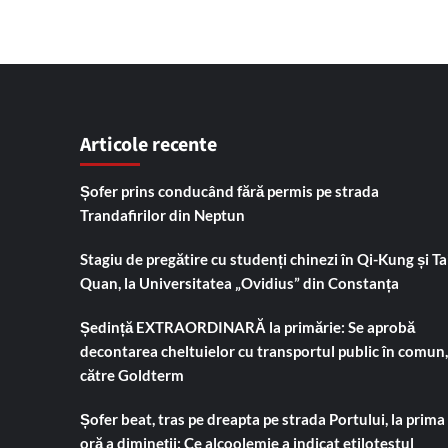
Articole recente
Șofer prins conducând fără permis pe strada
Trandafirilor din Neptun
Stagiu de pregătire cu studenți chinezi în Qi-Kung și Tai
Quan, la Universitatea „Ovidius” din Constanța
Ședință EXTRAORDINARĂ la primărie: Se aprobă
decontarea cheltuielor cu transportul public în comun,
către Goldterm
Șofer beat, tras pe dreapta pe strada Portului, la prima
oră a dimineții: Ce alcoolemie a indicat etilotestul