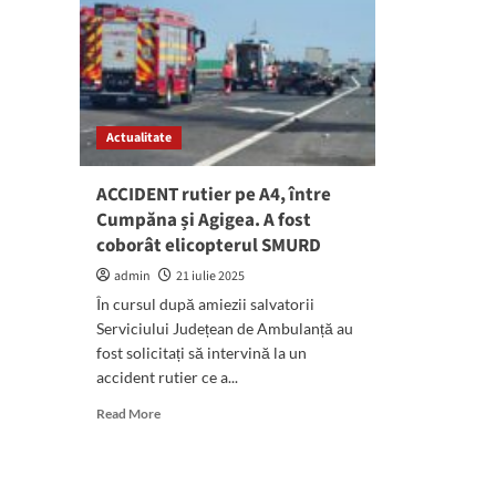
Actualitate
ACCIDENT rutier pe A4, între
Cumpăna și Agigea. A fost
coborât elicopterul SMURD
admin
21 iulie 2025
În cursul după amiezii salvatorii
Serviciului Județean de Ambulanță au
fost solicitați să intervină la un
accident rutier ce a...
Read
Read More
more
about
ACCIDENT
rutier