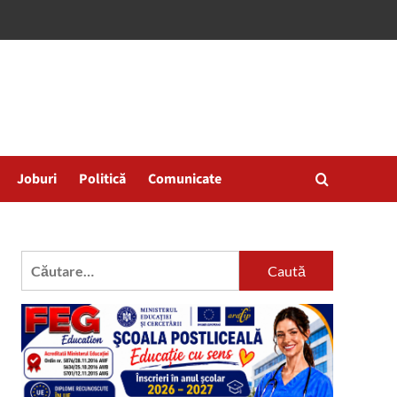
Joburi
Politică
Comunicate
Caută
după: