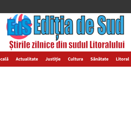
ocală
Actualitate
Justiție
Cultura
Sănătate
Litoral