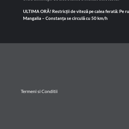
ULTIMA ORĂ! Restricții de viteză pe calea ferată: Pe r
Mangalia – Constanța se circulă cu 50 km/h
Termeni si Conditii