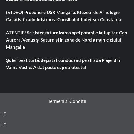
(VIDEO) Propunere USR Mangalia: Muzeul de Arhologie
Callatis, în administrarea Consiliului Județean Constanța
ATENȚIE! Se sistează furnizarea apei potabile la Jupiter, Cap
Aurora, Venus și Saturn și în zona de Nord a municipiului
Mangalia
Șofer beat turtă, depistat conducând pe strada Plajei din
Vama Veche: A dat peste cap etilotestul
Termeni si Conditii
Prima
pagină
Știri
de