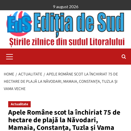
Skip
9 august 2026
to
content
Primary
Menu
HOME
ACTUALITATE
APELE ROMÂNE SCOT LA ÎNCHIRIAT 75 DE
HECTARE DE PLAJĂ LA NĂVODARI, MAMAIA, CONSTANȚA, TUZLA ȘI
VAMA VECHE
Actualitate
Apele Române scot la închiriat 75 de
hectare de plajă la Năvodari,
Mamaia, Constanța, Tuzla și Vama