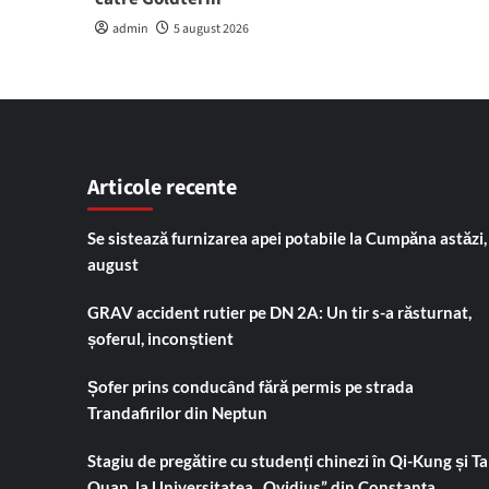
admin
5 august 2026
Articole recente
Se sistează furnizarea apei potabile la Cumpăna astăzi,
august
GRAV accident rutier pe DN 2A: Un tir s-a răsturnat,
șoferul, inconștient
Șofer prins conducând fără permis pe strada
Trandafirilor din Neptun
Stagiu de pregătire cu studenți chinezi în Qi-Kung și Tai
Quan, la Universitatea „Ovidius” din Constanța