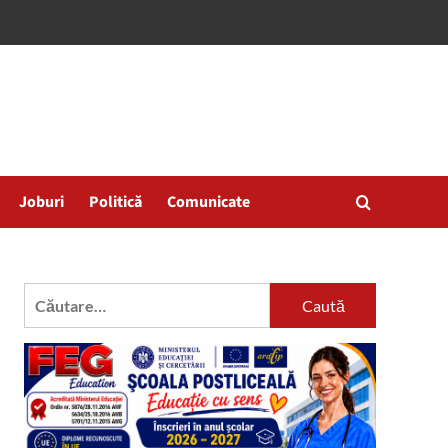
Joburi
Politică
Comunicate
Caută
după: