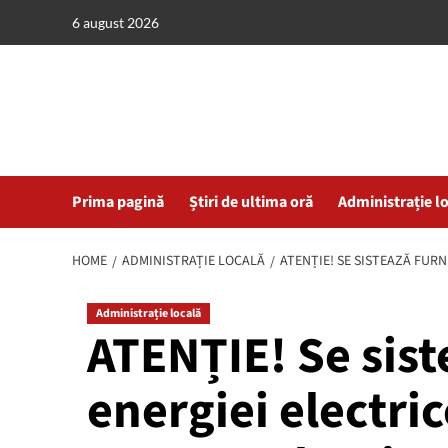
Skip
6 august 2026
to
content
Prima pagină
Știri de ultima oră
Administrație l
HOME
ADMINISTRAȚIE LOCALĂ
ATENȚIE! SE SISTEAZĂ FURN
Administrație locală
ATENȚIE! Se sist
energiei electric