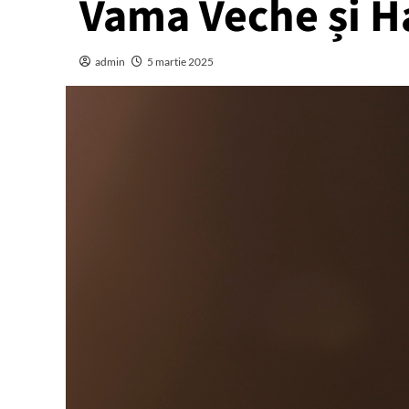
Vama Veche și H
admin
5 martie 2025