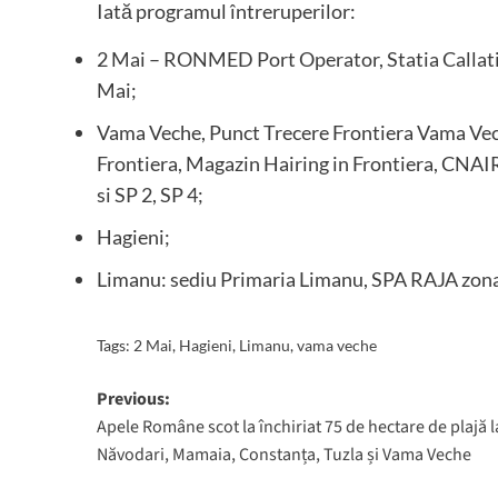
Iată programul întreruperilor:
2 Mai – RONMED Port Operator, Statia Callatis
Mai;
Vama Veche, Punct Trecere Frontiera Vama Vech
Frontiera, Magazin Hairing in Frontiera, CNAIR
si SP 2, SP 4;
Hagieni;
Limanu: sediu Primaria Limanu, SPA RAJA zon
Tags:
2 Mai
,
Hagieni
,
Limanu
,
vama veche
Post
Previous:
Apele Române scot la închiriat 75 de hectare de plajă l
navigation
Năvodari, Mamaia, Constanța, Tuzla și Vama Veche