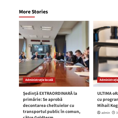
More Stories
Administrație locală
Administrație
Ședință EXTRAORDINARĂ la
ULTIMA oRĂ
primărie: Se aprobă
cu program
decontarea cheltuielor cu
Mihail Ko
transportul public în comun,
admin
3
către Goldterm