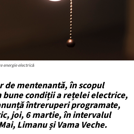
re energie electrică
or de mentenantă, în scopul
n bune condiții a rețelei electrice,
anunță întreruperi programate,
c, joi, 6 martie, în intervalul
2 Mai, Limanu și Vama Veche.