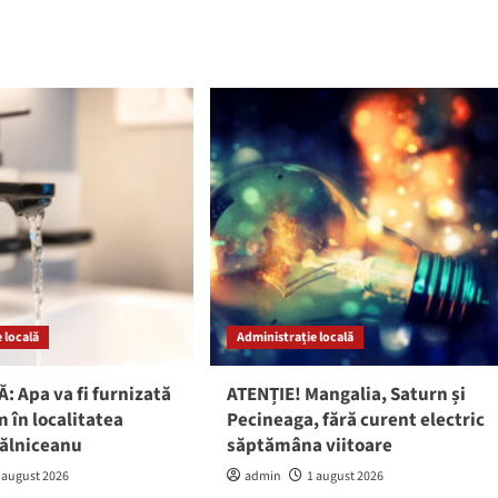
 locală
Administrație locală
: Apa va fi furnizată
ATENȚIE! Mangalia, Saturn și
 în localitatea
Pecineaga, fără curent electric
gălniceanu
săptămâna viitoare
 august 2026
admin
1 august 2026