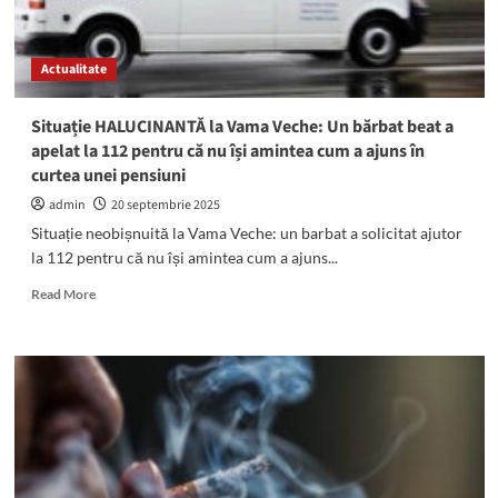
fiole
cu
substanțe
Actualitate
dopante,
în
valoare
Situație HALUCINANTĂ la Vama Veche: Un bărbat beat a
de
apelat la 112 pentru că nu își amintea cum a ajuns în
peste
curtea unei pensiuni
500.000
lei
admin
20 septembrie 2025
Situație neobișnuită la Vama Veche: un barbat a solicitat ajutor
la 112 pentru că nu își amintea cum a ajuns...
Read
Read More
more
about
Situație
HALUCINANTĂ
la
Vama
Veche:
Un
bărbat