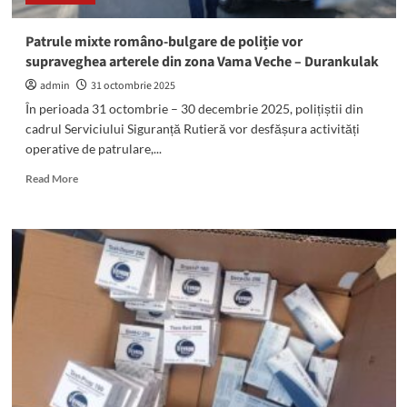
Mangalia
Patrule mixte româno-bulgare de poliție vor
supraveghea arterele din zona Vama Veche – Durankulak
admin
31 octombrie 2025
În perioada 31 octombrie – 30 decembrie 2025, polițiștii din
cadrul Serviciului Siguranță Rutieră vor desfășura activități
operative de patrulare,...
Read
Read More
more
about
Patrule
mixte
româno-
bulgare
de
poliție
vor
supraveghea
arterele
din
zona