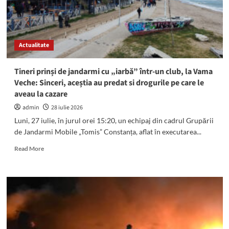
Actualitate
Tineri prinși de jandarmi cu „iarbă” într-un club, la Vama
Veche: Sinceri, aceștia au predat si drogurile pe care le
aveau la cazare
admin
28 iulie 2026
Luni, 27 iulie, în jurul orei 15:20, un echipaj din cadrul Grupării
de Jandarmi Mobile „Tomis” Constanța, aflat în executarea...
Read
Read More
more
about
Tineri
prinși
de
jandarmi
cu
„iarbă”