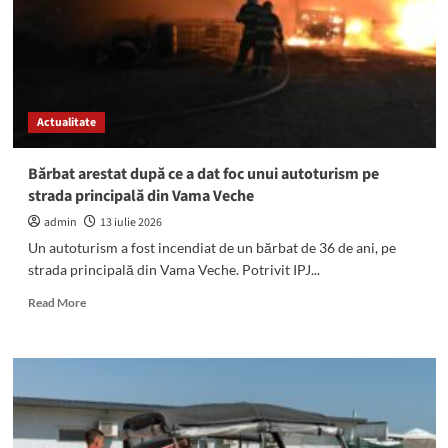
într-
un
club,
la
Vama
Veche:
Actualitate
Sinceri,
aceștia
au
Bărbat arestat după ce a dat foc unui autoturism pe
predat
strada principală din Vama Veche
si
drogurile
admin
13 iulie 2026
pe
Un autoturism a fost incendiat de un bărbat de 36 de ani, pe
care
strada principală din Vama Veche. Potrivit IPJ...
le
aveau
Read
Read More
la
more
cazare
about
Bărbat
arestat
după
ce
a