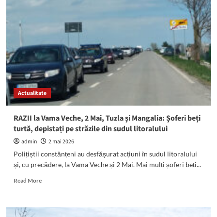
și
Mamaia,
stațiuni
de
TOP
în
preferințele
turiștilor
veniți
la
Actualitate
mare
în
minivacanța
RAZII la Vama Veche, 2 Mai, Tuzla și Mangalia: Șoferi beți
de
turtă, depistați pe străzile din sudul litoralului
1
Mai
admin
2 mai 2026
Polițiștii constănțeni au desfășurat acțiuni în sudul litoralului
și, cu precădere, la Vama Veche și 2 Mai. Mai mulți șoferi beți...
Read
Read More
more
about
RAZII
la