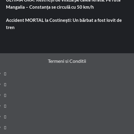
Mangalia – Constanța se circulă cu 50 km/h
Accident MORTAL la Costinești: Un bărbat a fost lovit de
tren
Termeni si Conditii
Prima
pagină
Știri
de
Administrație
ultima
locală
Actualitate
oră
Justiție
Cultura