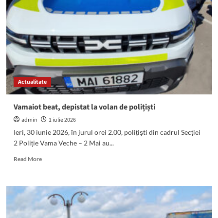
Vama
Veche
un
bărbat
a
fost
scos
din
Actualitate
apa
mării
chiar
Vamaiot beat, depistat la volan de polițiști
înainte
admin
1 iulie 2026
să
se
Ieri, 30 iunie 2026, în jurul orei 2.00, polițiști din cadrul Secției
înece:
2 Poliție Vama Veche – 2 Mai au...
O
fetiță
Read
Read More
a
more
fost
about
RESUSCITATĂ
Vamaiot
la
beat,
Mamaia
depistat
la