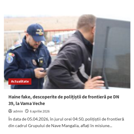
more
about
RAZII
cu
poliția
la
Mangalia
și
Vama
Veche:
A
plouat
cu
sancțiuni
Actualitate
contravenționale
Haine fake, descoperite de polițiștii de frontieră pe DN
39, la Vama Veche
admin
6 aprilie 2026
În data de 05.04.2026, în jurul orei 04:50, polițiștii de frontieră
din cadrul Grupului de Nave Mangalia, aflați în misiune...