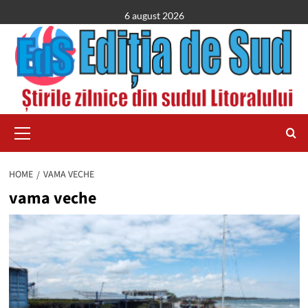
Skip
6 august 2026
to
content
Primary
Menu
HOME
VAMA VECHE
vama veche