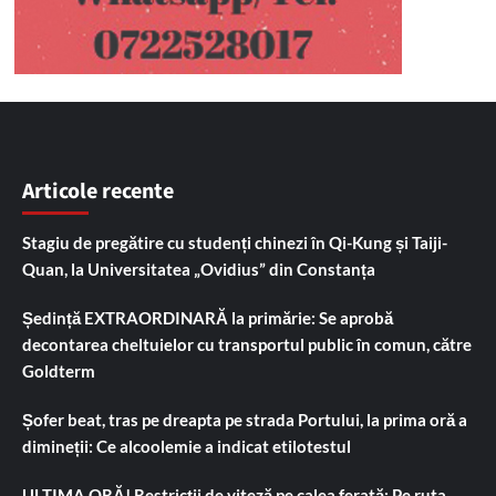
Articole recente
Stagiu de pregătire cu studenți chinezi în Qi-Kung și Taiji-
Quan, la Universitatea „Ovidius” din Constanța
Ședință EXTRAORDINARĂ la primărie: Se aprobă
decontarea cheltuielor cu transportul public în comun, către
Goldterm
Șofer beat, tras pe dreapta pe strada Portului, la prima oră a
dimineții: Ce alcoolemie a indicat etilotestul
ULTIMA ORĂ! Restricții de viteză pe calea ferată: Pe ruta