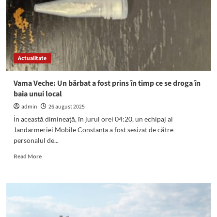
zona
campingului
din
Vama
Veche
Actualitate
Vama Veche: Un bărbat a fost prins în timp ce se droga în
baia unui local
admin
26 august 2025
În această dimineață, în jurul orei 04:20, un echipaj al
Jandarmeriei Mobile Constanța a fost sesizat de către
personalul de...
Read
Read More
more
about
Vama
Veche:
Un
bărbat