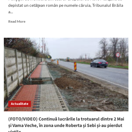
depistat un cetăţean român pe numele căruia, Tribunalul Brăila
a...
Read
Read More
more
about
Brăilean
urmărit
internațional
pentru
tentativă
la
OMOR,
prins
la
Vama
Veche
de
Actualitate
polițiștii
de
frontieră
(FOTO/VIDEO) Continuă lucrările la trotuarul dintre 2 Mai
și Vama Veche, în zona unde Roberta și Sebi și-au pierdut