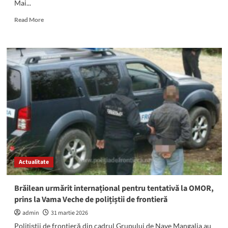
Mai...
Read
Read More
more
about
RAZII
la
2
Mai
și
Vama
veche:
Zeci
de
autoturisme,
verificate
Actualitate
Brăilean urmărit internațional pentru tentativă la OMOR,
prins la Vama Veche de polițiștii de frontieră
admin
31 martie 2026
Poliţiştii de frontieră din cadrul Grupului de Nave Mangalia au