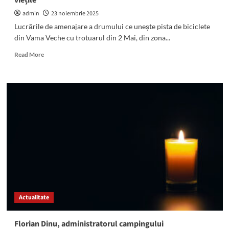
viețile
admin
23 noiembrie 2025
Lucrările de amenajare a drumului ce unește pista de biciclete
din Vama Veche cu trotuarul din 2 Mai, din zona...
Read
Read More
more
about
(FOTO/VIDEO)
Continuă
lucrările
la
trotuarul
dintre
2
Mai
și
Vama
Veche,
în
Actualitate
zona
unde
Roberta
Florian Dinu, administratorul campingului
și