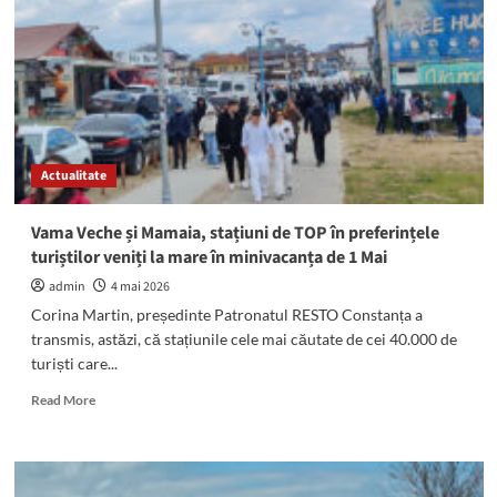
volan
de
polițiști
Actualitate
Vama Veche și Mamaia, stațiuni de TOP în preferințele
turiștilor veniți la mare în minivacanța de 1 Mai
admin
4 mai 2026
Corina Martin, președinte Patronatul RESTO Constanța a
transmis, astăzi, că stațiunile cele mai căutate de cei 40.000 de
turiști care...
Read
Read More
more
about
Vama
Veche