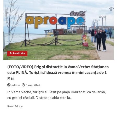
Vama
Veche,
2
Mai,
Tuzla
și
Mangalia:
Șoferi
beți
turtă,
Actualitate
depistați
pe
străzile
(FOTO/VIDEO) Frig și distracție la Vama Veche: Stațiunea
din
este PLINĂ. Turiștii sfidează vremea în minivacanța de 1
sudul
Mai
litoralului
admin
1 mai 2026
În Vama Veche, turiștii au ieșit pe plajă îmbrăcați ca de iarnă,
cu geci și căciuli. Distracția abia este la...
Read
Read More
more
about