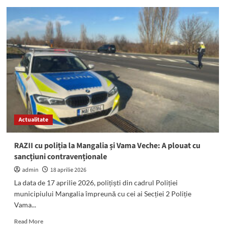
(FOTO/VIDEO)
Frig
și
distracție
la
Vama
Veche:
Stațiunea
este
PLINĂ.
Turiștii
sfidează
Actualitate
vremea
în
minivacanța
RAZII cu poliția la Mangalia și Vama Veche: A plouat cu
de
sancțiuni contravenționale
1
Mai
admin
18 aprilie 2026
La data de 17 aprilie 2026, polițiști din cadrul Poliției
municipiului Mangalia împreună cu cei ai Secției 2 Poliție
Vama...
Read
Read More