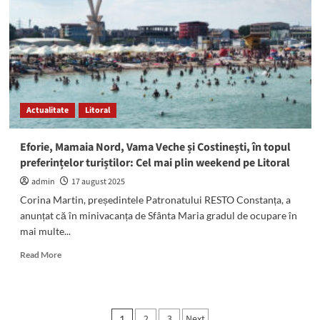
a
fost
prins
în
timp
ce
se
droga
Actualitate
Litoral
în
baia
unui
Eforie, Mamaia Nord, Vama Veche și Costinești, în topul
local
preferințelor turiștilor: Cel mai plin weekend pe Litoral
admin
17 august 2025
Corina Martin, președintele Patronatului RESTO Constanța, a
anunțat că în minivacanța de Sfânta Maria gradul de ocupare în
mai multe...
Read
Read More
more
about
Eforie,
Mamaia
Paginație
2
3
Next
1