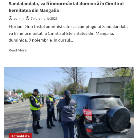
Sandalandala, va fi înmormântat duminică în Cimitirul
Sebi
Eernitatea din Mangalia
și-
au
admin
7 noiembrie 2025
pierdut
Florian Dinu fostul administrator al campingului Sandalandala,
viețile
va fi înmormantat la Cimitirul Eternitatea din Mangalia,
duminică, 9 noiembrie. În cursul...
Read
Read More
more
about
Florian
Dinu,
administratorul
campingului
Sandalandala,
va
fi
înmormântat
duminică
în
Cimitirul
Eernitatea
Actualitate
din