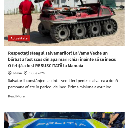
dat
foc
unui
autoturism
pe
strada
principală
Actualitate
din
Vama
Veche
Respectați steagul salvamarilor! La Vama Veche un
bărbat a fost scos din apa mării chiar înainte să se înece:
O fetiță a fost RESUSCITATĂ la Mamaia
admin
5 iulie 2026
Salvatorii constănțeni au intervenit ieri pentru salvarea a două
persoane aflate în pericol de înec. Prima misiune a avut loc...
Read
Read More
more
about
Respectați
steagul
salvamarilor!
La