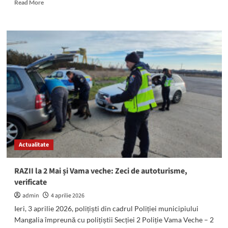
Read
Read More
more
about
Haine
fake,
descoperite
de
polițiștii
de
frontieră
pe
DN
39,
la
Vama
Actualitate
Veche
RAZII la 2 Mai și Vama veche: Zeci de autoturisme,
verificate
admin
4 aprilie 2026
Ieri, 3 aprilie 2026, polițiști din cadrul Poliției municipiului
Mangalia împreună cu polițiștii Secției 2 Poliție Vama Veche – 2