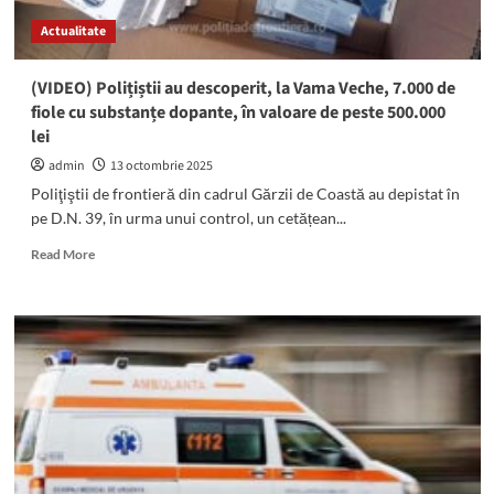
Vama
Actualitate
Veche
–
Durankulak
(VIDEO) Polițiștii au descoperit, la Vama Veche, 7.000 de
fiole cu substanțe dopante, în valoare de peste 500.000
lei
admin
13 octombrie 2025
Poliţiştii de frontieră din cadrul Gărzii de Coastă au depistat în
pe D.N. 39, în urma unui control, un cetățean...
Read
Read More
more
about
(VIDEO)
Polițiștii
au
descoperit,
la
Vama
Veche,
7.000
de