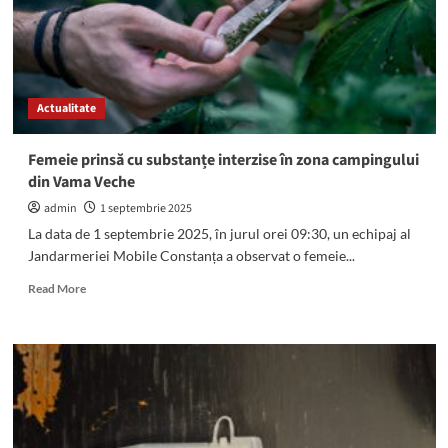
jointuri
asupra
lor,
dar
și
Actualitate
în
mașină
Femeie prinsă cu substanțe interzise în zona campingului
din Vama Veche
admin
1 septembrie 2025
La data de 1 septembrie 2025, în jurul orei 09:30, un echipaj al
Jandarmeriei Mobile Constanța a observat o femeie...
Read
Read More
more
about
Femeie
prinsă
cu
substanțe
interzise
în