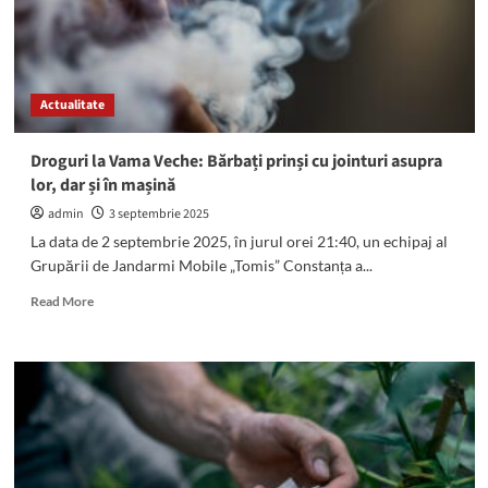
beat
a
apelat
la
112
Actualitate
pentru
că
nu
Droguri la Vama Veche: Bărbați prinși cu jointuri asupra
își
lor, dar și în mașină
amintea
cum
admin
3 septembrie 2025
a
La data de 2 septembrie 2025, în jurul orei 21:40, un echipaj al
ajuns
Grupării de Jandarmi Mobile „Tomis” Constanța a...
în
curtea
Read
Read More
unei
more
pensiuni
about
Droguri
la
Vama
Veche:
Bărbați
prinși
cu