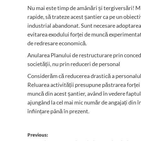
Nu mai este timp de amânări și tergiversări! Mi
rapide, să trateze acest șantier ca pe un obiect
industrial abandonat. Sunt necesare adoptarea
evitarea exodului forței de muncă experimentate
de redresare economică.
Anularea Planului de restructurare prin concedi
societății, nu prin reduceri de personal
Considerăm că reducerea drastică a personalul
Reluarea activității presupune păstrarea forței
muncă din acest șantier, având în vedere faptu
ajungând la cel mai mic număr de angajați din în
înființare până în prezent.
Post
Previous: