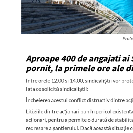
Prote
Aproape 400 de angajati ai 
pornit, la primele ore ale d
Între orele 12.00 si 14.00, sindicaliștii vor pro
Iata ce solicită sindicaliștii:
Încheierea acestui conflict distructiv dintre acț
Litigiile dintre acționari pun în pericol existenț
acționari, pentru a permite o durată de stabili
redresare a șantierului. Dacă această situație c