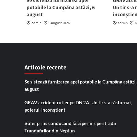
Se sistează furnizarea apei
GRAV accid
potabile la Cumpăna astăzi, 6
Un tir s-a 
august
inconștie
admin
6 august 2026
admin
6
Articole recente
Se sistează furnizarea apei potabile la Cumpăna astăzi,
august
GRAV accident rutier pe DN 2A: Un tir s-a răsturnat,
șoferul, inconștient
Șofer prins conducând fără permis pe strada
Trandafirilor din Neptun