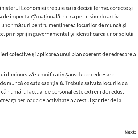
nisterul Economiei trebuie să ia decizii ferme, corecte și
iv de importanță națională, nu ca pe un simplu activ
 unor măsuri pentru menținerea locurilor de muncă și
, prin sprijin guvernamental și identificarea unor soluții
eri colective și aplicarea unui plan coerent de redresare a
ui diminuează semnificativ șansele de redresare.
 de muncă ce este esențială. Trebuie salvate locurile de
l că numărul actual de personal este extrem de redus,
treaga perioada de activitate a acestui șantier de la
Next: