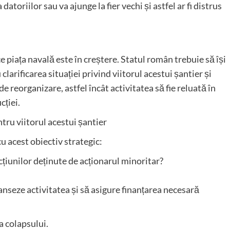
toriilor sau va ajunge la fier vechi și astfel ar fi distrus
 piața navală este în creștere. Statul român trebuie să își
clarificarea situației privind viitorul acestui șantier și
 reorganizare, astfel încât activitatea să fie reluată în
cției.
ntru viitorul acestui șantier
u acest obiectiv strategic:
cțiunilor deținute de acționarul minoritar?
lanseze activitatea și să asigure finanțarea necesară
 colapsului.