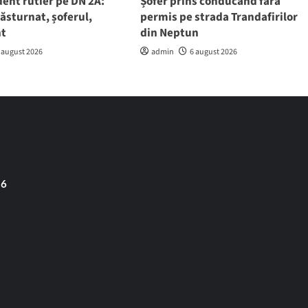
ent rutier pe DN 2A:
Șofer prins conducând fără
răsturnat, șoferul,
permis pe strada Trandafirilor
nt
din Neptun
 august 2026
admin
6 august 2026
 6