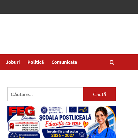
Joburi
Politică
Comunicate
Caută
după: