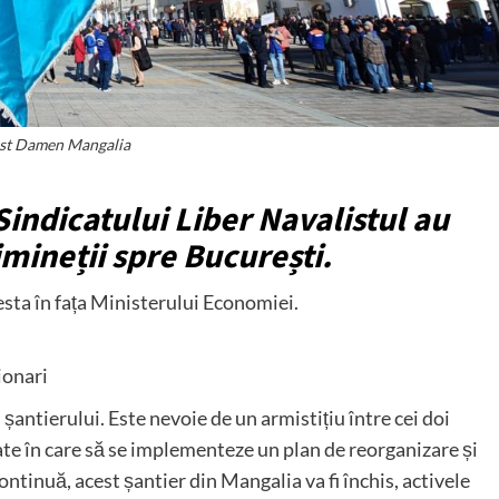
st Damen Mangalia
Sindicatului Liber Navalistul au
imineții spre București.
testa în fața Ministerului Economiei.
ionari
a șantierului. Este nevoie de un armistițiu între cei doi
tate în care să se implementeze un plan de reorganizare și
ontinuă, acest șantier din Mangalia va fi închis, activele