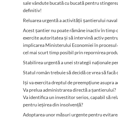
sale vândute bucată cu bucată pentru stingerea da
definitiv!
Reluarea urgentă a activității șantierului naval
Acest șantier nu poate rămâne inactiv în timp ce
exercite autoritatea și să intervină activ pentru 
implicarea Ministerului Economiei în procesul de
cel mai scurt timp posibil prin repornirea produ
Stabilirea urgentă a unei strategii naționale pe
Statul român trebuie să decidă ce vrea să facă c
Iși va exercita dreptul de preempțiune asupra a
Va prelua administrarea directă a șantierului?
Va identifica un investitor serios, capabil să re
pentru ieșirea din insolvență?
Adoptarea unor măsuri urgente pentru evitarea