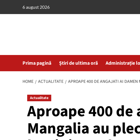
Skip
6 august 2026
to
content
Prima pagină
Știri de ultima oră
Administrație l
HOME
ACTUALITATE
APROAPE 400 DE ANGAJATI AI DAMEN 
Actualitate
Aproape 400 de 
Mangalia au plec