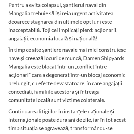
Pentru a evita colapsul, șantierul naval din
Mangalia trebuie să își reia urgent activitatea,
deoarece stagnarea din ultimele opt luni este
inacceptabilă. Toți cei implicați pierd: acționarii,
angajații, economia locală și națională!
În timp ce alte șantiere navale mai mici construiesc
nave și creează locuri de muncă, Damen Shipyards
Mangalia este blocat într-un „conflict între
acționari” care a degenerat într-un blocaj economic
prelungit, cu efecte devastatoare, în care angajații
concediați, familiile acestora și întreaga
comunitate locală sunt victime colaterale.
Continuarea litigiilor în instanțele naționale și
internaționale poate dura ani de zile, iar în tot acest
timp situația se agravează, transformându-se