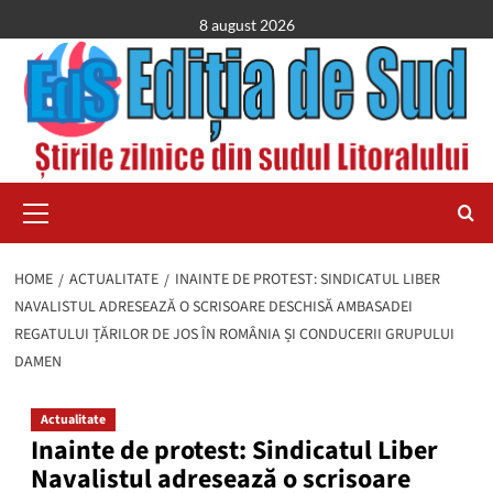
Skip
8 august 2026
to
content
Primary
Menu
HOME
ACTUALITATE
INAINTE DE PROTEST: SINDICATUL LIBER
NAVALISTUL ADRESEAZĂ O SCRISOARE DESCHISĂ AMBASADEI
REGATULUI ȚĂRILOR DE JOS ÎN ROMÂNIA ȘI CONDUCERII GRUPULUI
DAMEN
Actualitate
Inainte de protest: Sindicatul Liber
Navalistul adresează o scrisoare