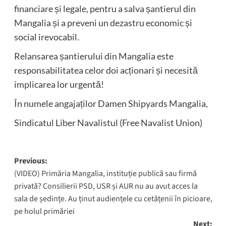
financiare și legale, pentru a salva șantierul din
Mangalia și a preveni un dezastru economic și
social irevocabil.
Relansarea șantierului din Mangalia este
responsabilitatea celor doi acționari și necesită
implicarea lor urgentă!
În numele angajaților Damen Shipyards Mangalia,
Sindicatul Liber Navalistul (Free Navalist Union)
Post
Previous:
(VIDEO) Primăria Mangalia, instituție publică sau firmă
navigation
privată? Consilierii PSD, USR și AUR nu au avut acces la
sala de ședințe. Au ținut audiențele cu cetățenii în picioare,
pe holul primăriei
Next: