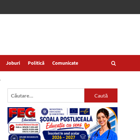
Joburi
Politică
Comunicate
T
Caută
după: