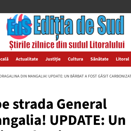
ocală
Actualitate
Justiție
Cultura
Sănătate
Litoral
DRAGALINA DIN MANGALIA! UPDATE: UN BĂRBAT A FOST GĂSIT CARBONIZA
pe strada General
angalia! UPDATE: Un