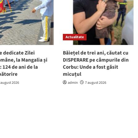
Actualitate
e dedicate Zilei
Băiețel de trei ani, căutat cu
mâne, la Mangalia și
DISPERARE pe câmpurile din
 124 de ani de la
Corbu: Unde a fost găsit
bătorire
micuțul
 august 2026
admin
7 august 2026