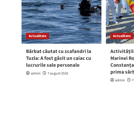
Actualitate
Actualitate
Bărbat căutat cu scafandri la
Activitățil
Tuzla: A fost găsit un caiac cu
Marinei Ro
lucrurile sale personale
Constanța:
prima săr
admin
7 august 2026
admin
7