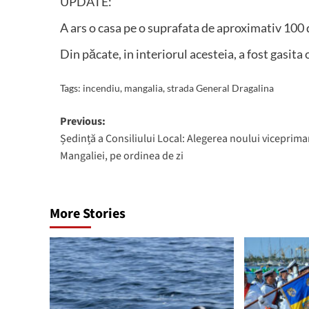
UPDATE:
A ars o casa pe o suprafata de aproximativ 100
Din păcate, in interiorul acesteia, a fost gasit
Tags:
incendiu
,
mangalia
,
strada General Dragalina
Post
Previous:
Ședință a Consiliului Local: Alegerea noului viceprimar
navigation
Mangaliei, pe ordinea de zi
More Stories