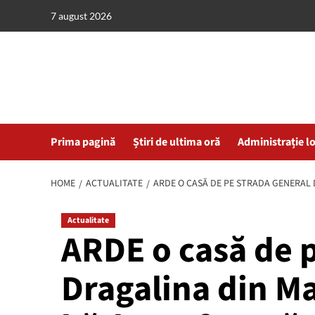
Skip
7 august 2026
to
content
Prima pagină
Știri de ultima oră
Administrație l
HOME
ACTUALITATE
ARDE O CASĂ DE PE STRADA GENERAL 
Actualitate
ARDE o casă de 
Dragalina din M