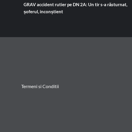
GRAV accident rutier pe DN 2A: Un tir s-a răsturnat,
șoferul, inconștient
Termeni si Conditii