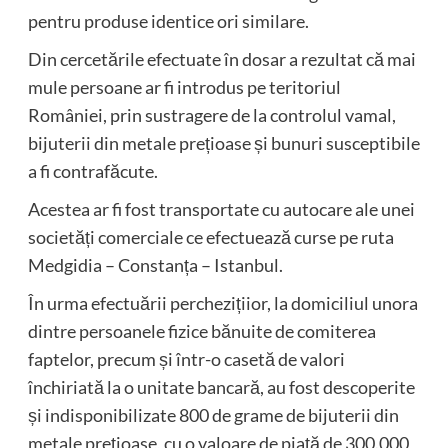
pentru produse identice ori similare.
Din cercetările efectuate în dosar a rezultat că mai
mule persoane ar fi introdus pe teritoriul
României, prin sustragere de la controlul vamal,
bijuterii din metale prețioase și bunuri susceptibile
a fi contrafăcute.
Acestea ar fi fost transportate cu autocare ale unei
societăți comerciale ce efectuează curse pe ruta
Medgidia – Constanța – Istanbul.
În urma efectuării perchezițiior, la domiciliul unora
dintre persoanele fizice bănuite de comiterea
faptelor, precum și într-o casetă de valori
închiriată la o unitate bancară, au fost descoperite
și indisponibilizate 800 de grame de bijuterii din
metale prețioase, cu o valoare de piață de 300.000