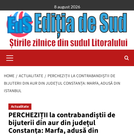
Skip
8 august 2026
to
content
Primary
Menu
HOME
ACTUALITATE
PERCHEZIȚII LA CONTRABANDIȘTII DE
BIJUTERII DIN AUR DIN JUDEȚUL CONSTANȚA: MARFA, ADUSĂ DIN
ISTANBUL
Actualitate
PERCHEZIȚII la contrabandiștii de
bijuterii din aur din județul
Constanța: Marfa, adusă din