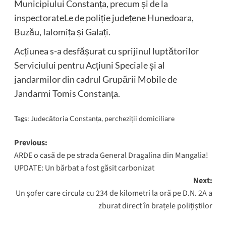
Municipiului Constanța, precum și de la
inspectorateLe de poliție județene Hunedoara,
Buzău, Ialomița și Galați.
Acțiunea s-a desfășurat cu sprijinul luptătorilor
Serviciului pentru Acțiuni Speciale și al
jandarmilor din cadrul Grupării Mobile de
Jandarmi Tomis Constanța.
Tags:
Judecătoria Constanța
,
percheziții domiciliare
Post
Previous:
ARDE o casă de pe strada General Dragalina din Mangalia!
navigation
UPDATE: Un bărbat a fost găsit carbonizat
Next:
Un șofer care circula cu 234 de kilometri la oră pe D.N. 2A a
zburat direct în brațele polițiștilor