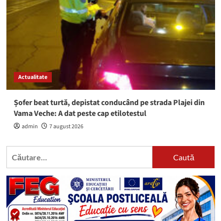
Actualitate
Șofer beat turtă, depistat conducând pe strada Plajei din
Vama Veche: A dat peste cap etilotestul
admin
7 august 2026
Caută
după: