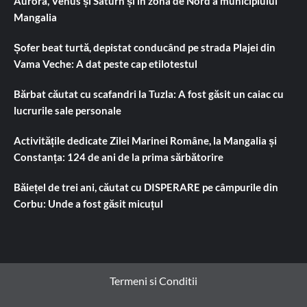
Aurora, Venus și Saturn și în zona de Nord a municipiului
Mangalia
Șofer beat turtă, depistat conducând pe strada Plajei din
Vama Veche: A dat peste cap etilotestul
Bărbat căutat cu scafandri la Tuzla: A fost găsit un caiac cu
lucrurile sale personale
Activitățile dedicate Zilei Marinei Române, la Mangalia și
Constanța: 124 de ani de la prima sărbătorire
Băiețel de trei ani, căutat cu DISPERARE pe câmpurile din
Corbu: Unde a fost găsit micuțul
Termeni si Conditii