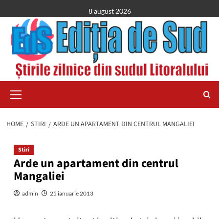
Skip
8 august 2026
to
content
Primary
Menu
HOME
STIRI
ARDE UN APARTAMENT DIN CENTRUL MANGALIEI
Stiri
Arde un apartament din centrul
Mangaliei
admin
25 ianuarie 2013