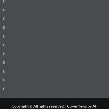
Prima
pagină
Știri
de
Administrație
ultima
locală
Actualitate
oră
Justiție
Cultura
Sănătate
Litoral
Joburi
Politică
Comunicate
Copyright © All rights reserved.
|
CoverNews
by AF