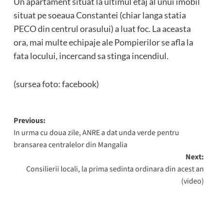
Un apartament situat la ultimul etaj al unui imobil
situat pe soeaua Constantei (chiar langa statia
PECO din centrul orasului) a luat foc. La aceasta
ora, mai multe echipaje ale Pompierilor se afla la
fata locului, incercand sa stinga incendiul.
(sursea foto: facebook)
Post
Previous:
In urma cu doua zile, ANRE a dat unda verde pentru
navigation
bransarea centralelor din Mangalia
Next:
Consilierii locali, la prima sedinta ordinara din acest an
(video)