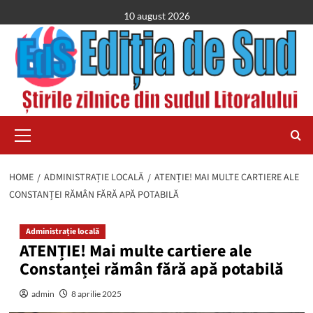
Skip
10 august 2026
to
content
Primary
Menu
HOME
ADMINISTRAȚIE LOCALĂ
ATENȚIE! MAI MULTE CARTIERE ALE
CONSTANȚEI RĂMÂN FĂRĂ APĂ POTABILĂ
Administrație locală
ATENȚIE! Mai multe cartiere ale
Constanței rămân fără apă potabilă
admin
8 aprilie 2025