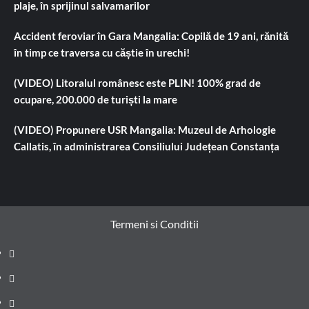
plaje, în sprijinul salvamarilor
Accident feroviar în Gara Mangalia: Copilă de 19 ani, rănită
în timp ce traversa cu căștie în urechi!
(VIDEO) Litoralul românesc este PLIN! 100% grad de
ocupare, 200.000 de turiști la mare
(VIDEO) Propunere USR Mangalia: Muzeul de Arhologie
Callatis, în administrarea Consiliului Județean Constanța
Termeni si Conditii
Prima
pagină
Știri
de
Administrație