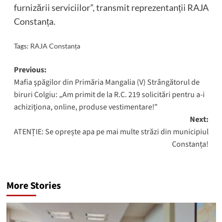
furnizării serviciilor”, transmit reprezentanții RAJA
Constanța.
Tags:
RAJA Constanța
Post
Previous:
Mafia şpăgilor din Primăria Mangalia (V) Strângătorul de
navigation
biruri Colgiu: „Am primit de la R.C. 219 solicitări pentru a-i
achiziţiona, online, produse vestimentare!”
Next:
ATENȚIE: Se oprește apa pe mai multe străzi din municipiul
Constanța!
More Stories