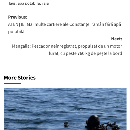
Tags:
apa potabilă
,
raja
Post
Previous:
ATENȚIE! Mai multe cartiere ale Constanței rămân fără apă
navigation
potabilă
Next:
Mangalia: Pescador neînregistrat, propulsat de un motor
furat, cu peste 760 kg de peşte la bord
More Stories