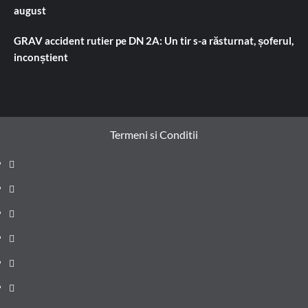
august
GRAV accident rutier pe DN 2A: Un tir s-a răsturnat, șoferul,
inconștient
Termeni si Conditii
Prima
pagină
Știri
de
Administrație
ultima
locală
Actualitate
oră
Justiție
Cultura