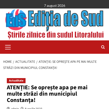
Skip
7 august 2026
to
content
Primary
Menu
HOME
ACTUALITATE
ATENȚIE: SE OPREȘTE APA PE MAI MULTE
STRĂZI DIN MUNICIPIUL CONSTANȚA!
Actualitate
ATENȚIE: Se oprește apa pe mai
multe străzi din municipiul
Constanța!
admin
8 aprilie 2025