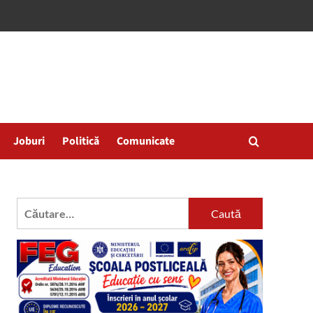
Joburi
Politică
Comunicate
Caută
după: