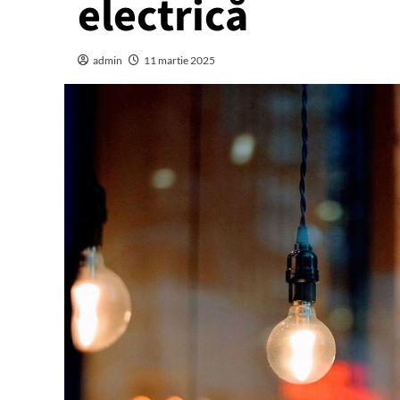
electrică
admin
11 martie 2025