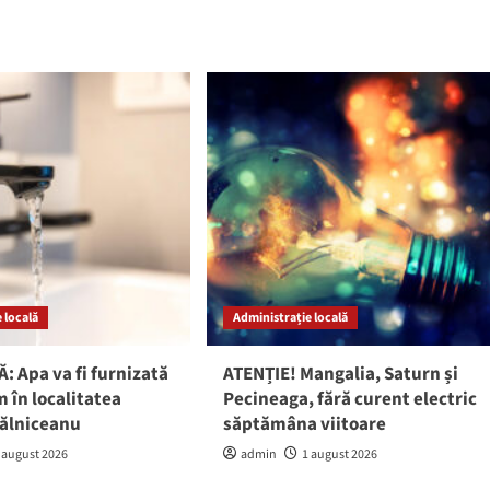
 locală
Administrație locală
: Apa va fi furnizată
ATENȚIE! Mangalia, Saturn și
 în localitatea
Pecineaga, fără curent electric
gălniceanu
săptămâna viitoare
 august 2026
admin
1 august 2026