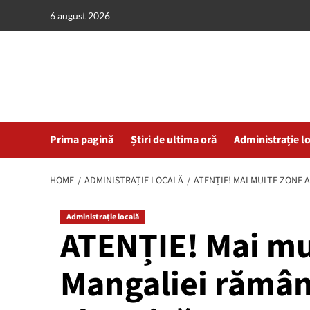
Skip
6 august 2026
to
content
Prima pagină
Știri de ultima oră
Administrație l
HOME
ADMINISTRAȚIE LOCALĂ
ATENȚIE! MAI MULTE ZONE 
Administrație locală
ATENȚIE! Mai mu
Mangaliei rămân 