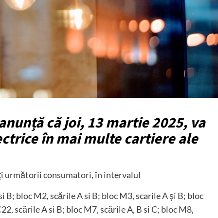
anunță că joi, 13 martie 2025, va
ectrice în mai multe cartiere ale
ați următorii consumatori, în intervalul
 B; bloc M2, scările A si B; bloc M3, scarile A și B; bloc
C22, scările A si B; bloc M7, scările A, B si C; bloc M8,