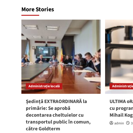
More Stories
Administrație locală
Administrație
Ședință EXTRAORDINARĂ la
ULTIMA oRĂ
primărie: Se aprobă
cu program
decontarea cheltuielor cu
Mihail Ko
transportul public în comun,
admin
3
către Goldterm