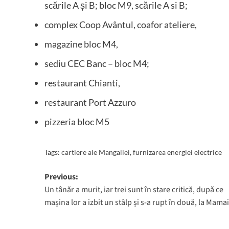
scările A și B; bloc M9, scările A si B;
complex Coop Avântul, coafor ateliere,
magazine bloc M4,
sediu CEC Banc – bloc M4;
restaurant Chianti,
restaurant Port Azzuro
pizzeria bloc M5
Tags:
cartiere ale Mangaliei
,
furnizarea energiei electrice
Post
Previous:
Un tânăr a murit, iar trei sunt în stare critică, după ce
navigation
mașina lor a izbit un stâlp și s-a rupt în două, la Mama