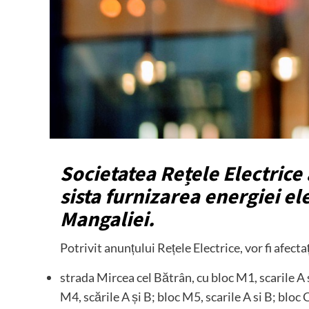
Societatea Rețele Electrice 
sista furnizarea energiei el
Mangaliei.
Potrivit anunțului Rețele Electrice, vor fi afect
strada Mircea cel Bătrân, cu bloc M1, scarile A si
M4, scările A și B; bloc M5, scarile A si B; bloc 