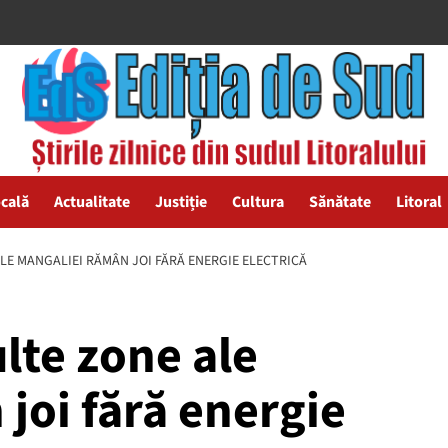
ocală
Actualitate
Justiție
Cultura
Sănătate
Litoral
ALE MANGALIEI RĂMÂN JOI FĂRĂ ENERGIE ELECTRICĂ
lte zone ale
joi fără energie