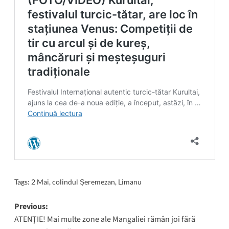
Tags:
2 Mai
,
colindul Șeremezan
,
Limanu
Post
Previous:
ATENȚIE! Mai multe zone ale Mangaliei rămân joi fără
navigation