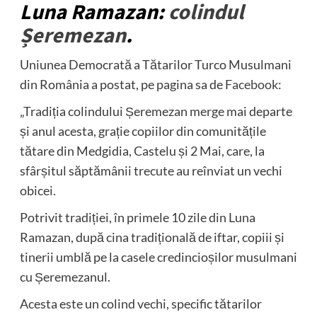
Luna Ramazan:
colindul
Șeremezan
.
Uniunea Democrată a Tătarilor Turco Musulmani
din România a postat, pe pagina sa de
Facebook
:
„Tradiția colindului Șeremezan merge mai departe
și anul acesta, grație copiilor din comunitățile
tătare din Medgidia, Castelu și 2 Mai, care, la
sfârșitul săptămânii trecute au reînviat un vechi
obicei.
Potrivit tradiției, în primele 10 zile din Luna
Ramazan, după cina tradițională de iftar, copiii și
tinerii umblă pe la casele credincioșilor musulmani
cu Șeremezanul.
Acesta este un colind vechi, specific tătarilor