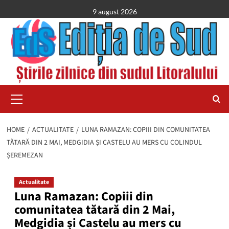
Skip
9 august 2026
to
content
Primary
Menu
HOME
ACTUALITATE
LUNA RAMAZAN: COPIII DIN COMUNITATEA
TĂTARĂ DIN 2 MAI, MEDGIDIA ȘI CASTELU AU MERS CU COLINDUL
ȘEREMEZAN
Actualitate
Luna Ramazan: Copiii din
comunitatea tătară din 2 Mai,
Medgidia și Castelu au mers cu