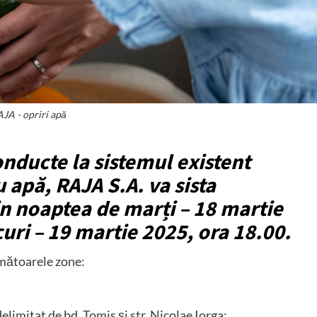
JA - opriri apă
nducte la sistemul existent
 apă, RAJA S.A. va sista
n noaptea de marți – 18 martie
uri – 19 martie 2025, ora 18.00.
rmătoarele zone:
itat de bd. Tomis și str. Nicolae Iorga;