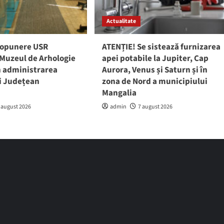
Actualitate
ropunere USR
ATENȚIE! Se sistează furnizarea
 Muzeul de Arhologie
apei potabile la Jupiter, Cap
în administrarea
Aurora, Venus și Saturn și în
ui Județean
zona de Nord a municipiului
a
Mangalia
 august 2026
admin
7 august 2026