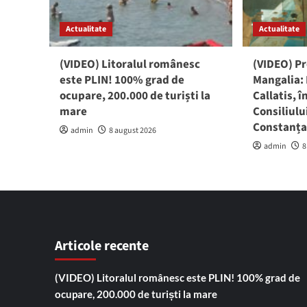
Actualitate
Actualitate
(VIDEO) Litoralul românesc
(VIDEO) P
este PLIN! 100% grad de
Mangalia:
ocupare, 200.000 de turiști la
Callatis, 
mare
Consiliul
Constanț
admin
8 august 2026
admin
8
Articole recente
(VIDEO) Litoralul românesc este PLIN! 100% grad de
ocupare, 200.000 de turiști la mare