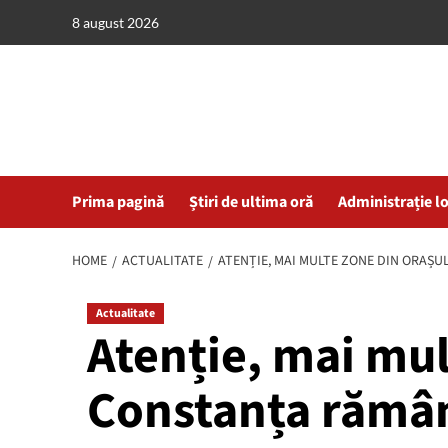
Skip
8 august 2026
to
content
Prima pagină
Știri de ultima oră
Administrație l
HOME
ACTUALITATE
ATENȚIE, MAI MULTE ZONE DIN ORAȘU
Actualitate
Atenție, mai mul
Constanța rămân