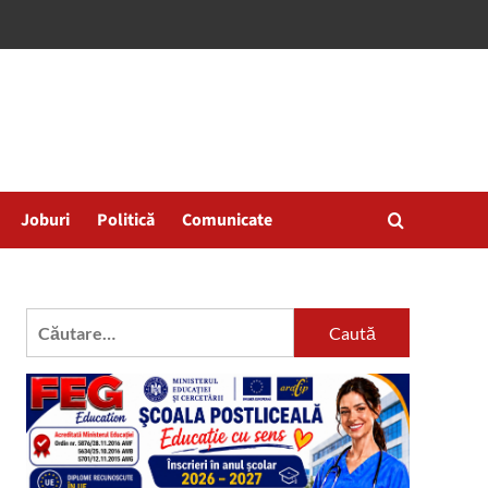
Joburi
Politică
Comunicate
Caută
după: