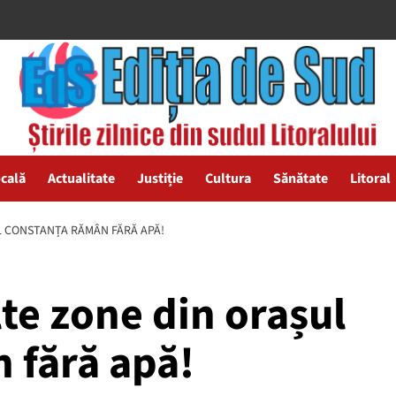
ocală
Actualitate
Justiție
Cultura
Sănătate
Litoral
L CONSTANȚA RĂMÂN FĂRĂ APĂ!
te zone din orașul
 fără apă!