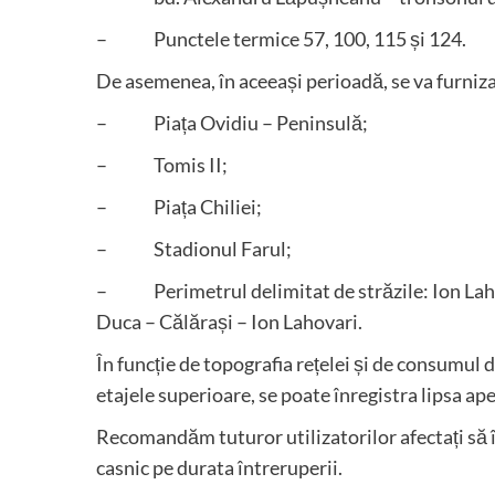
– Punctele termice 57, 100, 115 și 124.
De asemenea, în aceeași perioadă, se va furniza
– Piața Ovidiu – Peninsulă;
– Tomis II;
– Piața Chiliei;
– Stadionul Farul;
– Perimetrul delimitat de străzile: Ion Lahova
Duca – Călărași – Ion Lahovari.
În funcție de topografia rețelei și de consumul 
etajele superioare, se poate înregistra lipsa ape
Recomandăm tuturor utilizatorilor afectați să 
casnic pe durata întreruperii.