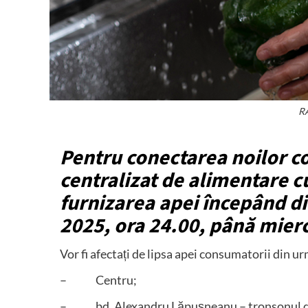
RA
Pentru conectarea noilor co
centralizat de alimentare cu
furnizarea apei începând di
2025, ora 24.00, până mierc
Vor fi afectați de lipsa apei consumatorii din u
– Centru;
– bd. Alexandru Lăpușneanu – tronsonul delim