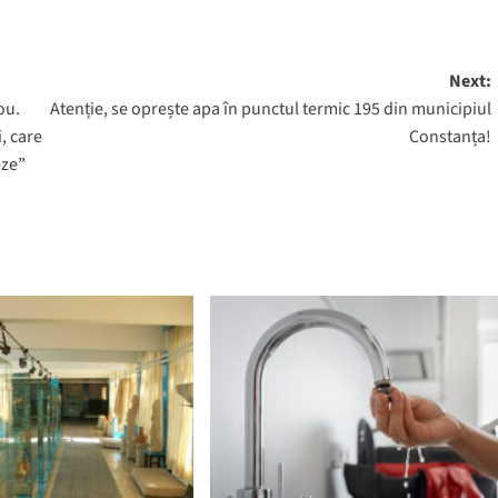
Next:
ou.
Atenție, se oprește apa în punctul termic 195 din municipiul
, care
Constanța!
eze”