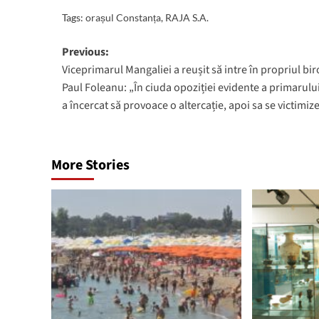
Tags:
orașul Constanța
,
RAJA S.A.
Post
Previous:
Viceprimarul Mangaliei a reușit să intre în propriul bir
navigation
Paul Foleanu: „În ciuda opoziției evidente a primarului
a încercat să provoace o altercație, apoi sa se victimiz
More Stories