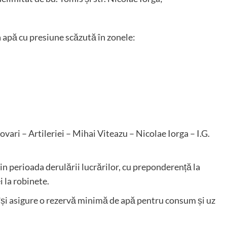
 apă cu presiune scăzută în zonele:
ri – Artileriei – Mihai Viteazu – Nicolae Iorga – I.G.
din perioada derulării lucrărilor, cu preponderență la
i la robinete.
își asigure o rezervă minimă de apă pentru consum și uz