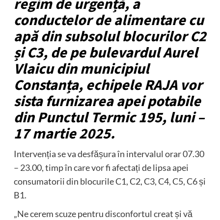
regim de urgență, a
conductelor de alimentare cu
apă din subsolul blocurilor C2
și C3, de pe bulevardul Aurel
Vlaicu din municipiul
Constanța, echipele RAJA vor
sista furnizarea apei potabile
din Punctul Termic 195, luni –
17 martie 2025.
Intervenția se va desfășura în intervalul orar 07.30
– 23.00, timp în care vor fi afectați de lipsa apei
consumatorii din blocurile C1, C2, C3, C4, C5, C6 și
B1.
„Ne cerem scuze pentru disconfortul creat și vă