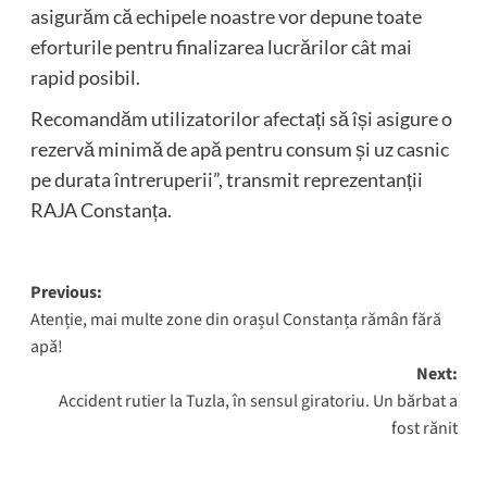
asigurăm că echipele noastre vor depune toate
eforturile pentru finalizarea lucrărilor cât mai
rapid posibil.
Recomandăm utilizatorilor afectați să își asigure o
rezervă minimă de apă pentru consum și uz casnic
pe durata întreruperii”, transmit reprezentanții
RAJA Constanța.
Post
Previous:
Atenție, mai multe zone din orașul Constanța rămân fără
navigation
apă!
Next:
Accident rutier la Tuzla, în sensul giratoriu. Un bărbat a
fost rănit