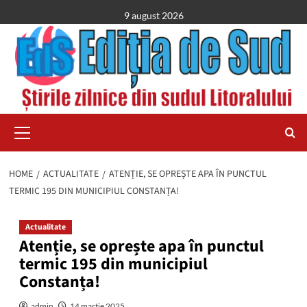
Skip
9 august 2026
to
content
Primary
Menu
HOME
ACTUALITATE
ATENȚIE, SE OPREȘTE APA ÎN PUNCTUL
TERMIC 195 DIN MUNICIPIUL CONSTANȚA!
Actualitate
Atenție, se oprește apa în punctul
termic 195 din municipiul
Constanța!
admin
14 martie 2025