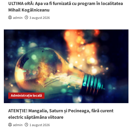
ULTIMA oRĂ: Apa va fi furnizată cu program în localitatea
Mihail Kogălniceanu
admin
3 august 2026
Administrație locală
ATENȚIE! Mangalia, Saturn și Pecineaga, fără curent
electric săptămâna viitoare
admin
1 august 2026