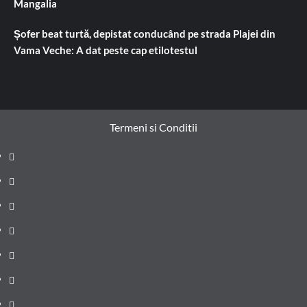
Mangalia
Șofer beat turtă, depistat conducând pe strada Plajei din
Vama Veche: A dat peste cap etilotestul
Termeni si Conditii
Prima
pagină
Știri
de
Administrație
ultima
locală
Actualitate
oră
Justiție
Cultura
Sănătate