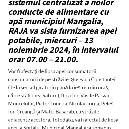
sistemul centralizat a noilor
conducte de alimentare cu
apă municipiul Mangalia,
RAJA va sista furnizarea apei
potabile, miercuri – 13
noiembrie 2024, în intervalul
orar 07.00 – 21.00.
Vor fi afectați de lipsa apei consumatorii
consumatorii de pe străzile: Șoseaua Constanței
(de la sensul giratoriu până la ieșirea din oraș,
către stațiunea Saturn), Rozelor, Vasile Pârvan,
Muncelului, Pictor Tonitza, Nicolae Iorga, Peleș,
Ion Creangă și Matei Basarab, cu străzile
adiacente acestora. Totodată, va fi afectat de lipsa
apei și Spitalul Municipal Mangalia și zona din