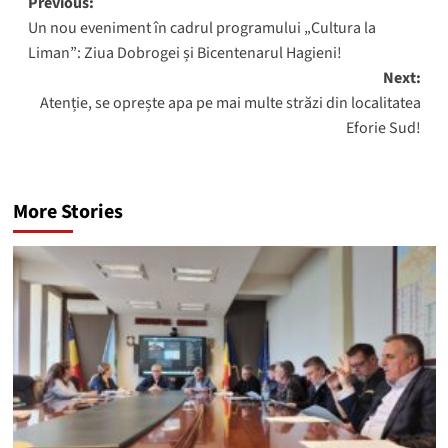
Post
Previous:
Un nou eveniment în cadrul programului „Cultura la
navigation
Liman”: Ziua Dobrogei și Bicentenarul Hagieni!
Next:
Atenție, se oprește apa pe mai multe străzi din localitatea
Eforie Sud!
More Stories