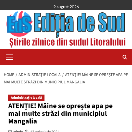
Skip
9 august 2026
to
content
Primary
Menu
HOME
ADMINISTRAȚIE LOCALĂ
ATENȚIE! MÂINE SE OPREȘTE APA PE
MAI MULTE STRĂZI DIN MUNICIPIUL MANGALIA
Administrație locală
ATENȚIE! Mâine se oprește apa pe
mai multe străzi din municipiul
Mangalia
admin
12 noiembrie 2024