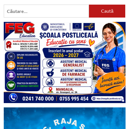
Caută
după: