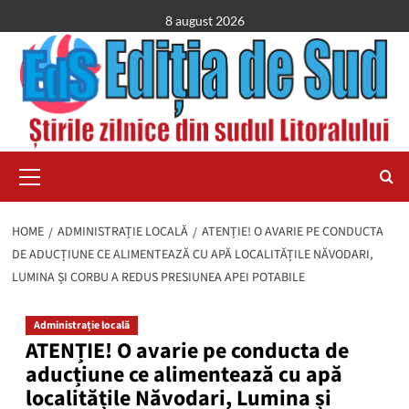
Skip
8 august 2026
to
content
Primary
Menu
HOME
ADMINISTRAȚIE LOCALĂ
ATENȚIE! O AVARIE PE CONDUCTA
DE ADUCȚIUNE CE ALIMENTEAZĂ CU APĂ LOCALITĂȚILE NĂVODARI,
LUMINA ȘI CORBU A REDUS PRESIUNEA APEI POTABILE
Administrație locală
ATENȚIE! O avarie pe conducta de
aducțiune ce alimentează cu apă
localitățile Năvodari, Lumina și