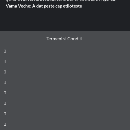
Vama Veche: A dat peste cap etilotestul
Termeni si Conditii
Prima
pagină
Știri
de
Administrație
ultima
locală
Actualitate
oră
Justiție
Cultura
Sănătate
Litoral