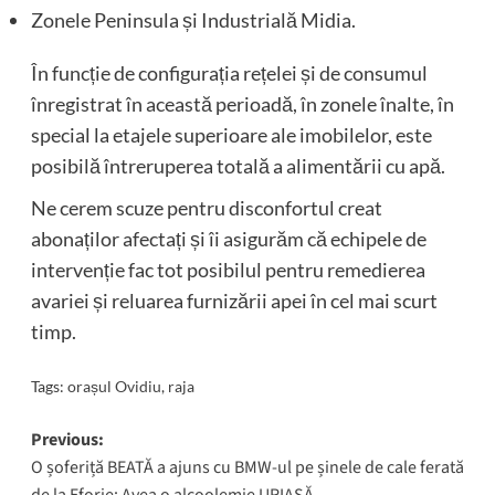
Zonele Peninsula și Industrială Midia.
În funcție de configurația rețelei și de consumul
înregistrat în această perioadă, în zonele înalte, în
special la etajele superioare ale imobilelor, este
posibilă întreruperea totală a alimentării cu apă.
Ne cerem scuze pentru disconfortul creat
abonaților afectați și îi asigurăm că echipele de
intervenție fac tot posibilul pentru remedierea
avariei și reluarea furnizării apei în cel mai scurt
timp.
Tags:
orașul Ovidiu
,
raja
Post
Previous:
O șoferiță BEATĂ a ajuns cu BMW-ul pe șinele de cale ferată
navigation
de la Eforie: Avea o alcoolemie URIAȘĂ