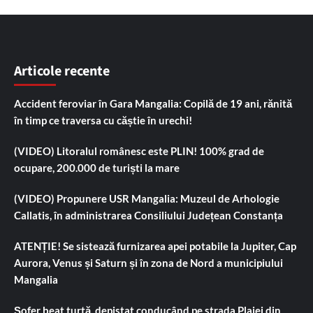
Articole recente
Accident feroviar în Gara Mangalia: Copilă de 19 ani, rănită
în timp ce traversa cu căștie în urechi!
(VIDEO) Litoralul românesc este PLIN! 100% grad de
ocupare, 200.000 de turiști la mare
(VIDEO) Propunere USR Mangalia: Muzeul de Arhologie
Callatis, în administrarea Consiliului Județean Constanța
ATENȚIE! Se sistează furnizarea apei potabile la Jupiter, Cap
Aurora, Venus și Saturn și în zona de Nord a municipiului
Mangalia
Șofer beat turtă, depistat conducând pe strada Plajei din