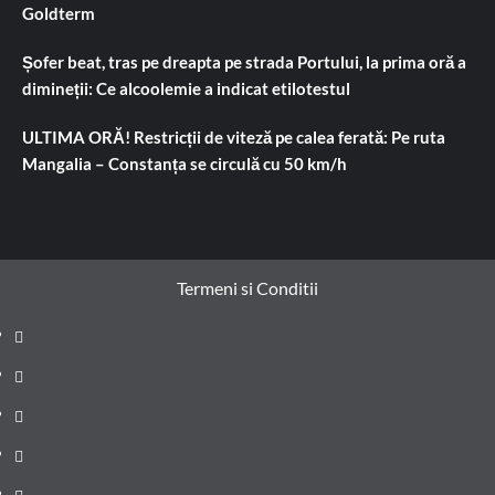
Goldterm
Șofer beat, tras pe dreapta pe strada Portului, la prima oră a
dimineții: Ce alcoolemie a indicat etilotestul
ULTIMA ORĂ! Restricții de viteză pe calea ferată: Pe ruta
Mangalia – Constanța se circulă cu 50 km/h
Termeni si Conditii
Prima
pagină
Știri
de
Administrație
ultima
locală
Actualitate
oră
Justiție