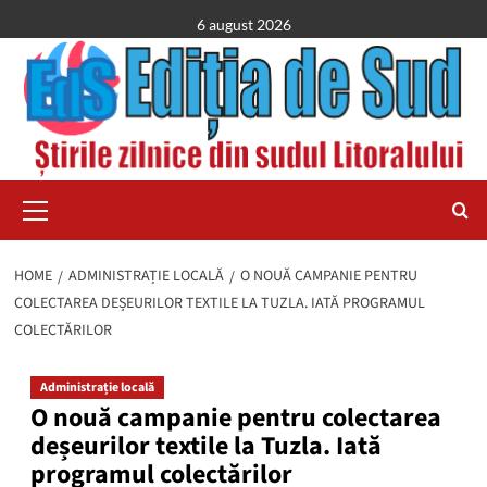
Skip
6 august 2026
to
content
Primary
Menu
HOME
ADMINISTRAȚIE LOCALĂ
O NOUĂ CAMPANIE PENTRU
COLECTAREA DEȘEURILOR TEXTILE LA TUZLA. IATĂ PROGRAMUL
COLECTĂRILOR
Administrație locală
O nouă campanie pentru colectarea
deșeurilor textile la Tuzla. Iată
programul colectărilor