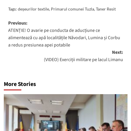
Tags:
deșeurilor textile
,
Primarul comunei Tuzla
,
Taner Resit
Post
Previous:
ATENȚIE! O avarie pe conducta de aducțiune ce
navigation
alimentează cu apă localitățile Năvodari, Lumina și Corbu
a redus presiunea apei potabile
Next:
(VIDEO) Exerciții militare pe lacul Limanu
More Stories