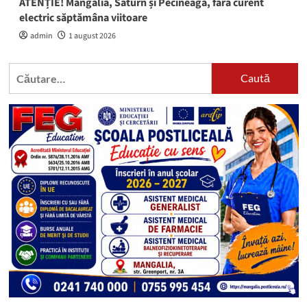
ATENȚIE! Mangalia, Saturn și Pecineaga, fără curent
electric săptămâna viitoare
admin
1 august 2026
Caută
după: